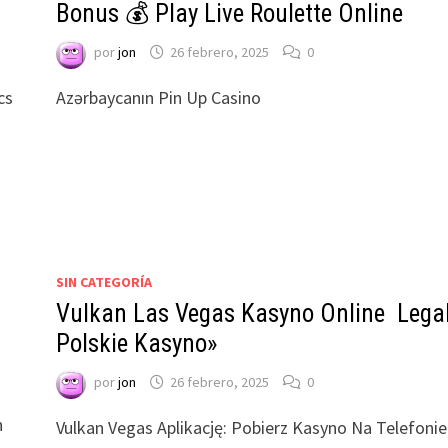
Bonus 💰 Play Live Roulette Online
por
jon
26 febrero, 2025
0
cs
Azərbaycanın Pin Up Casino
SIN CATEGORÍA
Vulkan Las Vegas Kasyno Online ️ Lega
Polskie Kasyno»
por
jon
26 febrero, 2025
0
e
n
Vulkan Vegas Aplikację: Pobierz Kasyno Na Telefonie