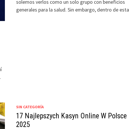
solemos verlos como un solo grupo con beneficios
generales para la salud. Sin embargo, dentro de est
í
…
SIN CATEGORÍA
17 Najlepszych Kasyn Online W Polsce
2025