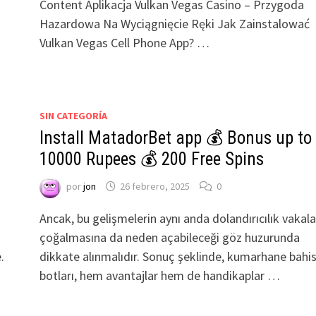
Content Aplikacja Vulkan Vegas Casino – Przygoda
Hazardowa Na Wyciągnięcie Ręki Jak Zainstalować
Vulkan Vegas Cell Phone App? …
SIN CATEGORÍA
Install MatadorBet app 💰 Bonus up to
10000 Rupees 💰 200 Free Spins
por
jon
26 febrero, 2025
0
Ancak, bu gelişmelerin aynı anda dolandırıcılık vakala
çoğalmasına da neden açabileceği göz huzurunda
.
dikkate alınmalıdır. Sonuç şeklinde, kumarhane bahi
botları, hem avantajlar hem de handikaplar …