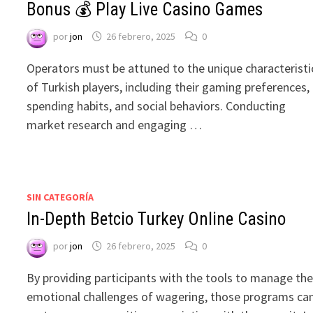
Bonus 💰 Play Live Casino Games
por
jon
26 febrero, 2025
0
Operators must be attuned to the unique characteristi
of Turkish players, including their gaming preferences,
spending habits, and social behaviors. Conducting
market research and engaging …
SIN CATEGORÍA
In-Depth Betcio Turkey Online Casino
por
jon
26 febrero, 2025
0
By providing participants with the tools to manage th
emotional challenges of wagering, those programs ca