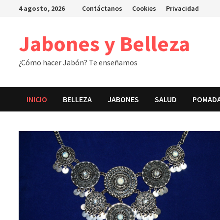
Saltar
4 agosto, 2026
Contáctanos
Cookies
Privacidad
al
contenido
Jabones y Belleza
¿Cómo hacer Jabón? Te enseñamos
INICIO
BELLEZA
JABONES
SALUD
POMAD