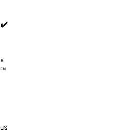
 ✔️
те
усы
nus