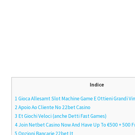
Indice
1 Gioca Allesamt Slot Machine Game E Ottieni Grandi Vi
2 Apoio Ao Cliente No 22bet Casino
3 Et Giochi Veloci (anche Detti Fast Games)
4 Join Netbet Casino Now And Have Up To €500 + 500 F
5 Opzioni Bancarie 22bet It