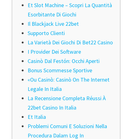
Et Slot Machine – Scopri La Quantità
Esorbitante Di Giochi
Il Blackjack Live 22bet
Supporto Clienti
La Varietà Dei Giochi Di Bet22 Casino
I Provider Dei Software
Casinò Dal Festón: Occhi Aperti
Bonus Scommesse Sportive
«Ou Casinò: Casinò On The Internet
Legale In Italia
La Recensione Completa Réussi À
22bet Casino In Italia
Et Italia
Problemi Comuni E Soluzioni Nella
Procedura Dalam Log In