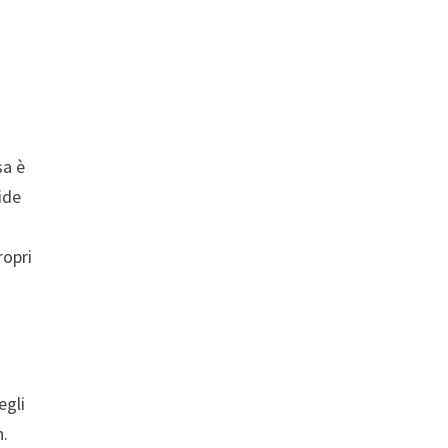
sa è
ide
ropri
a
egli
n.