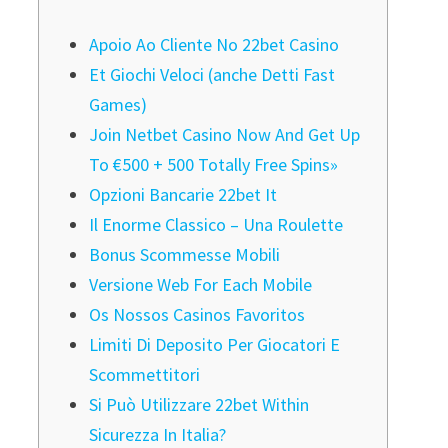
Apoio Ao Cliente No 22bet Casino
Et Giochi Veloci (anche Detti Fast
Games)
Join Netbet Casino Now And Get Up
To €500 + 500 Totally Free Spins»
Opzioni Bancarie 22bet It
Il Enorme Classico – Una Roulette
Bonus Scommesse Mobili
Versione Web For Each Mobile
Os Nossos Casinos Favoritos
Limiti Di Deposito Per Giocatori E
Scommettitori
Si Può Utilizzare 22bet Within
Sicurezza In Italia?