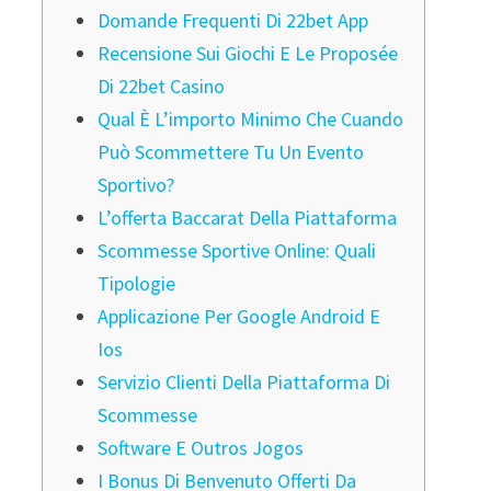
Domande Frequenti Di 22bet App
Recensione Sui Giochi E Le Proposée
Di 22bet Casino
Qual È L’importo Minimo Che Cuando
Può Scommettere Tu Un Evento
Sportivo?
L’offerta Baccarat Della Piattaforma
Scommesse Sportive Online: Quali
Tipologie
Applicazione Per Google Android E
Ios
Servizio Clienti Della Piattaforma Di
Scommesse
Software E Outros Jogos
I Bonus Di Benvenuto Offerti Da