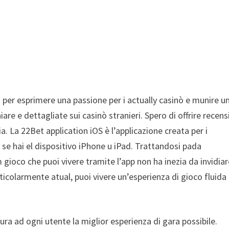
 per esprimere una passione per i actually casinò e munire u
iare e dettagliate sui casinò stranieri. Spero di offrire recens
a. La 22Bet application iOS è l’applicazione creata per i
a se hai el dispositivo iPhone u iPad. Trattandosi pada
ioco che puoi vivere tramite l’app non ha inezia da invidiar
ticolarmente atual, puoi vivere un’esperienza di gioco fluida
ura ad ogni utente la miglior esperienza di gara possibile.