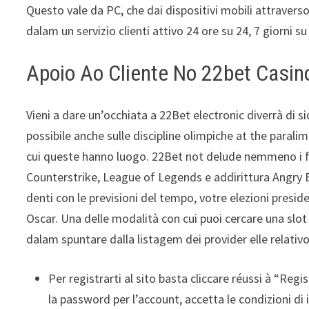
Questo vale da PC, che dai dispositivi mobili attravers
dalam un servizio clienti attivo 24 ore su 24, 7 giorni su
Apoio Ao Cliente No 22bet Casin
Vieni a dare un’occhiata a 22Bet electronic diverrà di s
possibile anche sulle discipline olimpiche at the parali
cui queste hanno luogo. 22Bet not delude nemmeno i fa
Counterstrike, League of Legends e addirittura Angry B
denti con le previsioni del tempo, votre elezioni presid
Oscar. Una delle modalità con cui puoi cercare una slot m
dalam spuntare dalla listagem dei provider elle relati
Per registrarti al sito basta cliccare réussi à “Regis
la password per l’account, accetta le condizioni di