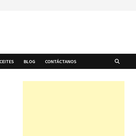
CEITES
BLOG
CONTÁCTANOS