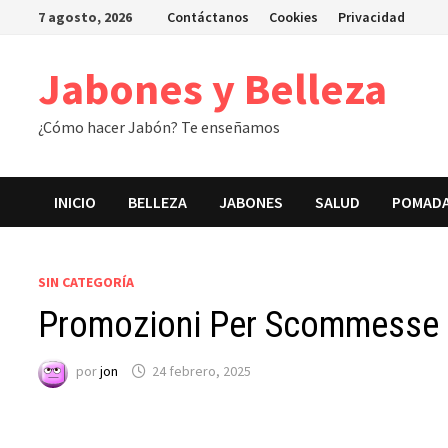
Saltar
7 agosto, 2026
Contáctanos
Cookies
Privacidad
al
contenido
Jabones y Belleza
¿Cómo hacer Jabón? Te enseñamos
INICIO
BELLEZA
JABONES
SALUD
POMAD
SIN CATEGORÍA
Promozioni Per Scommesse 
por
jon
24 febrero, 2025