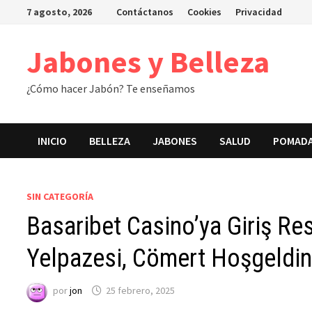
Saltar
7 agosto, 2026
Contáctanos
Cookies
Privacidad
al
contenido
Jabones y Belleza
¿Cómo hacer Jabón? Te enseñamos
INICIO
BELLEZA
JABONES
SALUD
POMAD
SIN CATEGORÍA
Basaribet Casino’ya Giriş Re
Yelpazesi, Cömert Hoşgeldi
por
jon
25 febrero, 2025