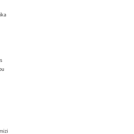
ika
is
 bu
.
mizi