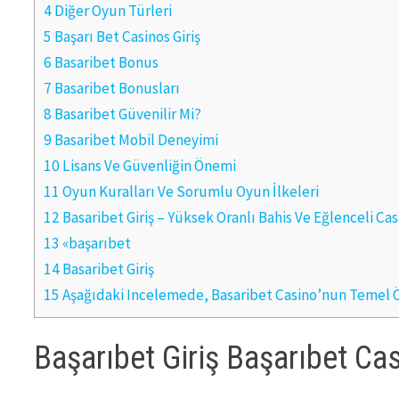
4 Diğer Oyun Türleri
5 Başarı Bet Casinos Giriş
6 Basaribet Bonus
7 Basaribet Bonusları
8 Basaribet Güvenilir Mi?
9 Basaribet Mobil Deneyimi
10 Lisans Ve Güvenliğin Önemi
11 Oyun Kuralları Ve Sorumlu Oyun İlkeleri
12 Basaribet Giriş – Yüksek Oranlı Bahis Ve Eğlenceli Ca
13 «başarıbet
14 Basaribet Giriş
15 Aşağıdaki Incelemede, Basaribet Casino’nun Temel Öze
Başarıbet Giriş Başarıbet Ca