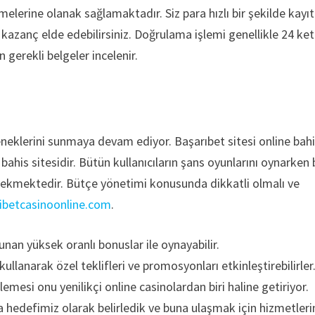
melerine olanak sağlamaktadır. Siz para hızlı bir şekilde kayıt
kazanç elde edebilirsiniz. Doğrulama işlemi genellikle 24 ket
gerekli belgeler incelenir.
eneklerini sunmaya devam ediyor. Başarıbet sitesi online bah
 bahis sitesidir. Bütün kullanıcıların şans oyunlarını oynarken
rekmektedir. Bütçe yönetimi konusunda dikkatli olmalı ve
ibetcasinoonline.com
.
lunan yüksek oranlı bonuslar ile oynayabilir.
ullanarak özel teklifleri ve promosyonları etkinleştirebilirler
emesi onu yenilikçi online casinolardan biri haline getiriyor.
edefimiz olarak belirledik ve buna ulaşmak için hizmetleri