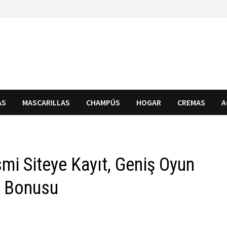
AS
MASCARILLAS
CHAMPÚS
HOGAR
CREMAS
A
smi Siteye Kayıt, Geniş Oyun
n Bonusu