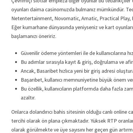
Çevrimiçi slotlar empieza diğer oyunlar bu tedarikçiler t
oyunları daima casinomuzda bulmanız mümkündür. Tedar
Netentertainment, Novomatic, Amatic, Practical Play, Pl
Eğer kumarhane dünyasında yeniyseniz ve kart oyunlarını
başlamanızı öneririz.
Güvenilir ödeme yöntemleri ile de kullanıcılarına h
Bu adımlar sırasıyla kayıt & giriş, doğrulama ve af
Ancak, Basaribet hızlıca yeni bir giriş adresi oluştur
Başarıbet, kullanıcı memnuniyetine büyük önem verir
Bu özellik, kullanıcıların platformda daha fazla za
azaltır.
Onlarca dolandırıcı bahis sitesinin olduğu canlı online c
tercihi olarak ön plana çıkmaktadır. Yüksek RTP oranla
olarak görülmekte ve üye sayısını her geçen gün artırm