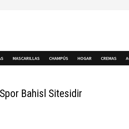
AS
MASCARILLAS
CHAMPÚS
HOGAR
CREMAS
A
 Spor Bahisl Sitesidir