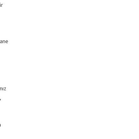
ir
hane
nız
,
a