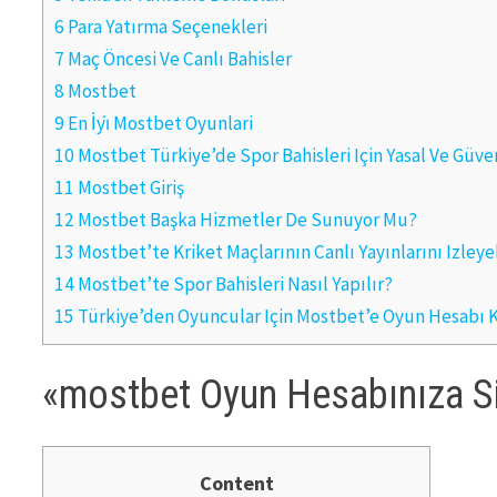
6 Para Yatırma Seçenekleri
7 Maç Öncesi Ve Canlı Bahisler
8 Mostbet
9 En İyi̇ Mostbet Oyunlari
10 Mostbet Türkiye’de Spor Bahisleri Için Yasal Ve Güve
11 Mostbet Giriş
12 Mostbet Başka Hizmetler De Sunuyor Mu?
13 Mostbet’te Kriket Maçlarının Canlı Yayınlarını Izleye
14 Mostbet’te Spor Bahisleri Nasıl Yapılır?
15 Türkiye’den Oyuncular Için Mostbet’e Oyun Hesabı 
«mostbet Oyun Hesabınıza Si
Content