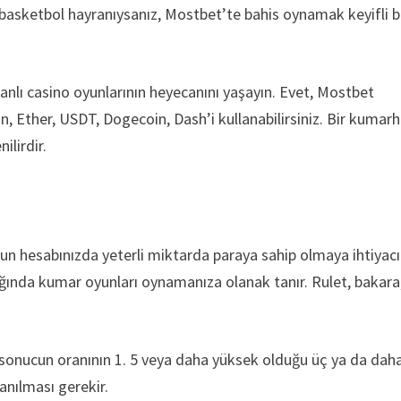
ir basketbol hayranıysanız, Mostbet’te bahis oynamak keyifli b
 canlı casino oyunlarının heyecanını yaşayın. Evet, Mostbet
n, Ether, USDT, Dogecoin, Dash’i kullanabilirsiniz. Bir kumar
lirdir.
n hesabınızda yeterli miktarda paraya sahip olmaya ihtiyacı
lığında kumar oyunları oynamanıza olanak tanır. Rulet, bakara
r sonucun oranının 1. 5 veya daha yüksek olduğu üç ya da dah
anılması gerekir.