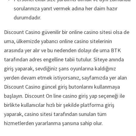
sorularınıza yanıt vermek adına her daim hazır
durumdadır.
Discount Casino güvenilir bir online casino sitesi olsa de
uma, ülkemizde yabancı online casino sitelerinin
arasında yer alır ve bu nedenden dolayı de uma BTK
tarafından adres engelline tabii tutulur. Siteye anında
giriş yaparak, sevdiğiniz şans oyunlarına kaldığınız
yerden devam etmek istiyorsanız, sayfamızda yer alan
Discount Casino güncel giriş butonlarını kullanmaya
başlayın. Discount On line casino giriş yap seçeneği ile
birlikte kullanıcılar hızlı bir şekilde platforma giriş
yaparak, casino sitesi tarafından sunulan tüm
hizmetlerden yararlanma şansına sahip olur.