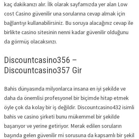
kaç dakikanızı alır. İlk olarak sayfamızda yer alan Low
cost Casino güvenilir una sorularına cevap almak için
bağlantıyı kullanabilirsiniz. Bu soruya alacağınız cevap ile
birlikte casino sitesinin nenni kadar güvenilir olduğunu
da görmüş olacaksınzı.
Discountcasino356 –
Discountcasino357 Gir
Bahis dünyasında milyonlarca insana en iyi şekilde ve
daha da önemlisi profesyonel bir biçimde hitap etmek
öyle çok da kolay bir iş değildir. Discountcasino432 isimli
bahis ve casino şirketi bunu mükemmel bir şekilde
başarıyor ve yerine getiriyor. Merak edilen soruların
başında gelen güvenilir mi sorusuna da kapsamlı bir şekil