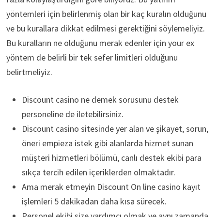
yöntemleri için belirlenmiş olan bir kaç kuralın olduğunu
ve bu kurallara dikkat edilmesi gerektiğini söylemeliyiz.
Bu kuralların ne olduğunu merak edenler için your ex
yöntem de belirli bir tek sefer limitleri olduğunu
belirtmeliyiz.
Discount casino ne demek sorusunu destek
personeline de iletebilirsiniz.
Discount casino sitesinde yer alan ve şikayet, sorun,
öneri empieza istek gibi alanlarda hizmet sunan
müşteri hizmetleri bölümü, canlı destek ekibi para
sıkça tercih edilen içeriklerden olmaktadır.
Ama merak etmeyin Discount On line casino kayıt
işlemleri 5 dakikadan daha kısa sürecek.
Personel ekibi size yardımcı olmak ve aynı zamanda