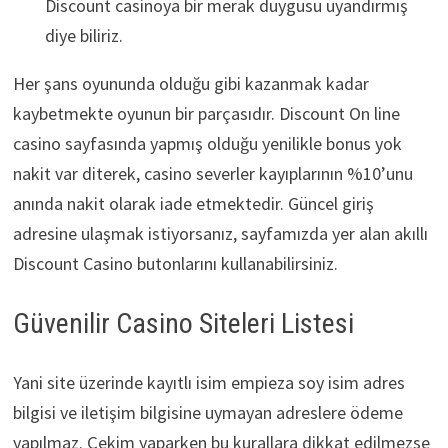
Discount casinoya bir merak duygusu uyandırmış
diye biliriz.
Her şans oyununda olduğu gibi kazanmak kadar
kaybetmekte oyunun bir parçasıdır. Discount On line
casino sayfasında yapmış olduğu yenilikle bonus yok
nakit var diterek, casino severler kayıplarının %10’unu
anında nakit olarak iade etmektedir. Güncel giriş
adresine ulaşmak istiyorsanız, sayfamızda yer alan akıllı
Discount Casino butonlarını kullanabilirsiniz.
Güvenilir Casino Siteleri Listesi
Yani site üzerinde kayıtlı isim empieza soy isim adres
bilgisi ve iletişim bilgisine uymayan adreslere ödeme
yapılmaz. Çekim yaparken bu kurallara dikkat edilmezse