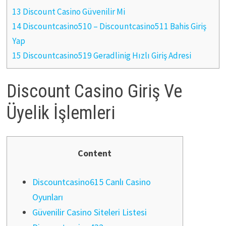
13 Discount Casino Güvenilir Mi
14 Discountcasino510 – Discountcasino511 Bahis Giriş
Yap
15 Discountcasino519 Geradlinig Hızlı Giriş Adresi
Discount Casino Giriş Ve
Üyelik İşlemleri
Content
Discountcasino615 Canlı Casino
Oyunları
Güvenilir Casino Siteleri Listesi