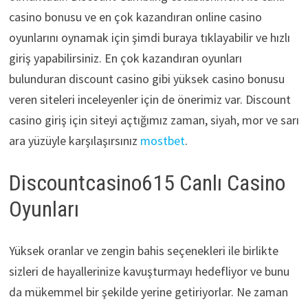
casino bonusu ve en çok kazandıran online casino
oyunlarını oynamak için şimdi buraya tıklayabilir ve hızlı
giriş yapabilirsiniz. En çok kazandıran oyunları
bulunduran discount casino gibi yüksek casino bonusu
veren siteleri inceleyenler için de önerimiz var. Discount
casino giriş için siteyi açtığımız zaman, siyah, mor ve sarı
ara yüzüyle karşılaşırsınız
mostbet
.
Discountcasino615 Canlı Casino
Oyunları
Yüksek oranlar ve zengin bahis seçenekleri ile birlikte
sizleri de hayallerinize kavuşturmayı hedefliyor ve bunu
da mükemmel bir şekilde yerine getiriyorlar. Ne zaman