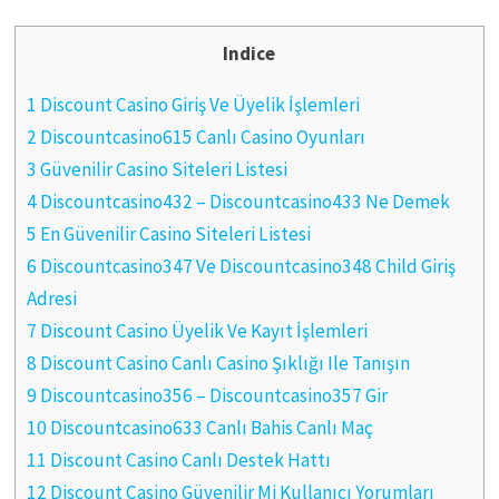
Indice
1 Discount Casino Giriş Ve Üyelik İşlemleri
2 Discountcasino615 Canlı Casino Oyunları
3 Güvenilir Casino Siteleri Listesi
4 Discountcasino432 – Discountcasino433 Ne Demek
5 En Güvenilir Casino Siteleri Listesi
6 Discountcasino347 Ve Discountcasino348 Child Giriş
Adresi
7 Discount Casino Üyelik Ve Kayıt İşlemleri
8 Discount Casino Canlı Casino Şıklığı Ile Tanışın
9 Discountcasino356 – Discountcasino357 Gir
10 Discountcasino633 Canlı Bahis Canlı Maç
11 Discount Casino Canlı Destek Hattı
12 Discount Casino Güvenilir Mi Kullanıcı Yorumları