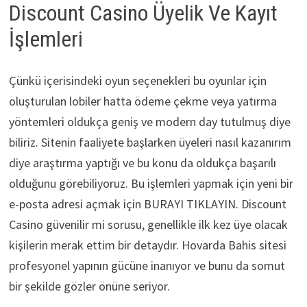
Discount Casino Üyelik Ve Kayıt
İşlemleri
Çünkü içerisindeki oyun seçenekleri bu oyunlar için
oluşturulan lobiler hatta ödeme çekme veya yatırma
yöntemleri oldukça geniş ve modern day tutulmuş diye
biliriz. Sitenin faaliyete başlarken üyeleri nasıl kazanırım
diye araştırma yaptığı ve bu konu da oldukça başarılı
olduğunu görebiliyoruz. Bu işlemleri yapmak için yeni bir
e-posta adresi açmak için BURAYI TIKLAYIN. Discount
Casino güvenilir mi sorusu, genellikle ilk kez üye olacak
kişilerin merak ettim bir detaydır. Hovarda Bahis sitesi
profesyonel yapının gücüne inanıyor ve bunu da somut
bir şekilde gözler önüne seriyor.