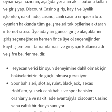
oynamaya hazırsan, aşağıda yer alan akıllı butonu kullan
ve giriş yap. Discount Casino giriş, kayıt ve üyelik
işlemleri, nakit iade, casino, canlı casino empieza loto
oyunları hakkında tüm gelişmeleri takipçilerine aktaran
internet sitesi. Üye adayları güncel girişe ulaştıklarını
giriş seçeneğinden hemen önce üye ol seçeneğinden
kayıt işlemlerini tamamlaması ve giriş için kullanıcı adı
ve şifre belirlenmelidir.
Heyecan verici bir oyun deneyimine dahil olmak için
bakiyelerinizin de güçlü olması gerekiyor.
Spor bahisleri, slotlar, rulet, blackjack, Texas
Hold’em, yüksek canlı bahis ve spor bahisleri
oranlarıyla ve nakit iade avantajıyla Discount Casino
sana ışıltılı bir dünya sunuyor.