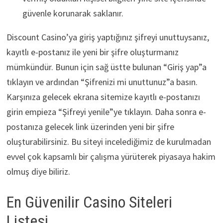
güvenle korunarak saklanır.
Discount Casino’ya giriş yaptığınız şifreyi unuttuysanız,
kayıtlı e-postanız ile yeni bir şifre oluşturmanız
mümkündür. Bunun için sağ üstte bulunan “Giriş yap”a
tıklayın ve ardından “Şifrenizi mi unuttunuz”a basın.
Karşınıza gelecek ekrana sitemize kayıtlı e-postanızı
girin empieza “Şifreyi yenile”ye tıklayın. Daha sonra e-
postanıza gelecek link üzerinden yeni bir şifre
oluşturabilirsiniz. Bu siteyi incelediğimiz de kurulmadan
evvel çok kapsamlı bir çalışma yürüterek piyasaya hakim
olmuş diye biliriz.
En Güvenilir Casino Siteleri
Listesi