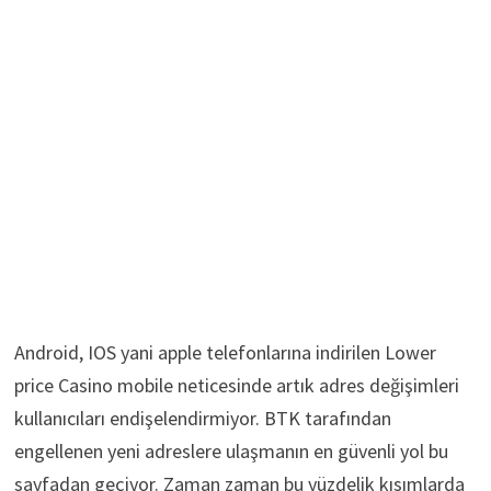
Android, IOS yani apple telefonlarına indirilen Lower
price Casino mobile neticesinde artık adres değişimleri
kullanıcıları endişelendirmiyor. BTK tarafından
engellenen yeni adreslere ulaşmanın en güvenli yol bu
sayfadan geçiyor. Zaman zaman bu yüzdelik kısımlarda