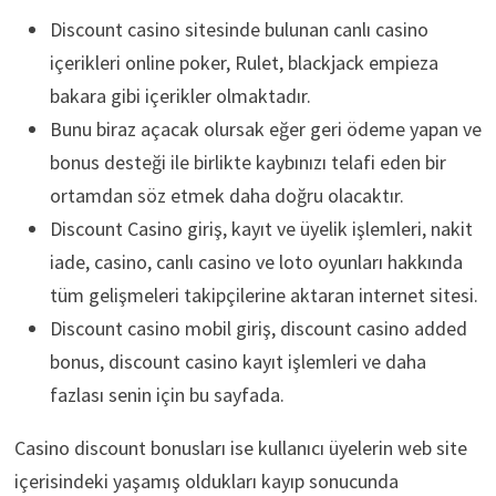
Discount casino sitesinde bulunan canlı casino
içerikleri online poker, Rulet, blackjack empieza
bakara gibi içerikler olmaktadır.
Bunu biraz açacak olursak eğer geri ödeme yapan ve
bonus desteği ile birlikte kaybınızı telafi eden bir
ortamdan söz etmek daha doğru olacaktır.
Discount Casino giriş, kayıt ve üyelik işlemleri, nakit
iade, casino, canlı casino ve loto oyunları hakkında
tüm gelişmeleri takipçilerine aktaran internet sitesi.
Discount casino mobil giriş, discount casino added
bonus, discount casino kayıt işlemleri ve daha
fazlası senin için bu sayfada.
Casino discount bonusları ise kullanıcı üyelerin web site
içerisindeki yaşamış oldukları kayıp sonucunda