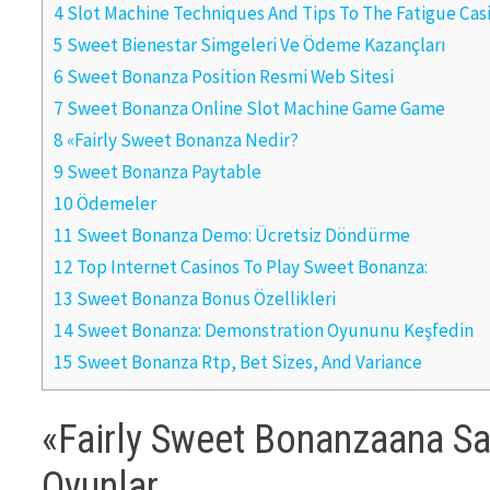
4 Slot Machine Techniques And Tips To The Fatigue Cas
5 Sweet Bienestar Simgeleri Ve Ödeme Kazançları
6 Sweet Bonanza Position Resmi Web Sitesi
7 Sweet Bonanza Online Slot Machine Game Game
8 «Fairly Sweet Bonanza Nedir?
9 Sweet Bonanza Paytable
10 Ödemeler
11 Sweet Bonanza Demo: Ücretsiz Döndürme
12 Top Internet Casinos To Play Sweet Bonanza:
13 Sweet Bonanza Bonus Özellikleri
14 Sweet Bonanza: Demonstration Oyununu Keşfedin
15 Sweet Bonanza Rtp, Bet Sizes, And Variance
«Fairly Sweet Bonanzaana Sa
Oyunlar