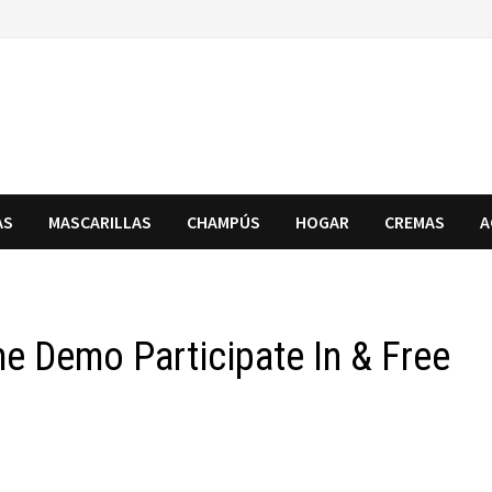
AS
MASCARILLAS
CHAMPÚS
HOGAR
CREMAS
A
e Demo Participate In & Free