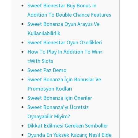
Sweet Bienestar Buy Bonus In
Addition To Double Chance Features
Sweet Bonanza Oyun Arayüz Ve
Kullanılabilirlik
Sweet Bienestar Oyun Özellikleri
How To Play In Addition To Win»
«With Slots
Sweet Paz Demo
Sweet Bonanza İçin Bonuslar Ve
Promosyon Kodları
Sweet Bonanza İçin Öneriler
Sweet Bonanza’yı Ücretsiz
Oynayabilir Miyim?
Dikkat Edilmesi Gereken Semboller
Oyunda En Yüksek Kazanç Nasıl Elde