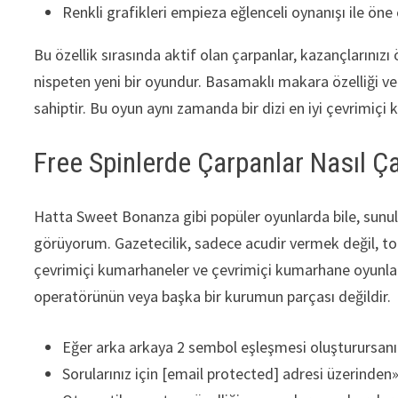
Renkli grafikleri empieza eğlenceli oynanışı ile öne
Bu özellik sırasında aktif olan çarpanlar, kazançlarınız
nispeten yeni bir oyundur. Basamaklı makara özelliği ve 
sahiptir. Bu oyun aynı zamanda bir dizi en iyi çevrimi
Free Spinlerde Çarpanlar Nasıl Ça
Hatta Sweet Bonanza gibi popüler oyunlarda bile, sunul
görüyorum. Gazetecilik, sadece acudir vermek değil, t
çevrimiçi kumarhaneler ve çevrimiçi kumarhane oyunları 
operatörünün veya başka bir kurumun parçası değildir.
Eğer arka arkaya 2 sembol eşleşmesi oluşturursanız
Sorularınız için [email protected] adresi üzerinden» 