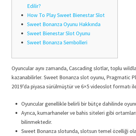
Edilir?
How To Play Sweet Bienestar Slot
Sweet Bonanza Oyunu Hakkında
Sweet Bienestar Slot Oyunu
Sweet Bonanza Sembolleri
Oyuncular aynı zamanda, Cascading slotlar, toplu wildla
kazanabilirler. Sweet Bonanza slot oyunu, Pragmatic Pl
2019’da piyasa sürülmüştür ve 6×5 videoslot formatı ile 
Oyuncular genellikle belirli bir bütçe dahilinde oyun
Ayrıca, kumarhaneler ve bahis siteleri gibi ortamların
bilinmektedir.
Sweet Bonanza slotunda, slotsun temel özelliği o