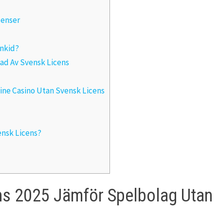
censer
ankid?
nad Av Svensk Licens
ine Casino Utan Svensk Licens
ensk Licens?
ns 2025 Jämför Spelbolag Utan