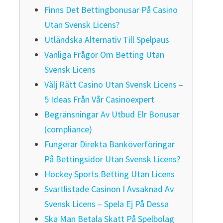
Finns Det Bettingbonusar På Casino
Utan Svensk Licens?
Utländska Alternativ Till Spelpaus
Vanliga Frågor Om Betting Utan
Svensk Licens
Välj Rätt Casino Utan Svensk Licens –
5 Ideas Från Vår Casinoexpert
Begränsningar Av Utbud Elr Bonusar
(compliance)
Fungerar Direkta Banköverföringar
På Bettingsidor Utan Svensk Licens?
Hockey Sports Betting Utan Licens
Svartlistade Casinon I Avsaknad Av
Svensk Licens – Spela Ej På Dessa
Ska Man Betala Skatt På Spelbolag