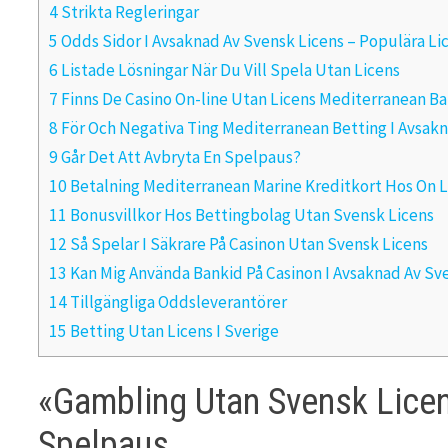
4 Strikta Regleringar
5 Odds Sidor I Avsaknad Av Svensk Licens – Populära Li
6 Listade Lösningar När Du Vill Spela Utan Licens
7 Finns De Casino On-line Utan Licens Mediterranean B
8 För Och Negativa Ting Mediterranean Betting I Avsak
9 Går Det Att Avbryta En Spelpaus?
10 Betalning Mediterranean Marine Kreditkort Hos On L
11 Bonusvillkor Hos Bettingbolag Utan Svensk Licens
12 Så Spelar I Säkrare På Casinon Utan Svensk Licens
13 Kan Mig Använda Bankid På Casinon I Avsaknad Av Sv
14 Tillgängliga Oddsleverantörer
15 Betting Utan Licens I Sverige
«Gambling Utan Svensk Lice
Spelpaus