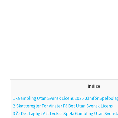
Indice
1 «Gambling Utan Svensk Licens 2025 Jämför Spelbola
2 Skatteregler För Vinster På Bet Utan Svensk Licens
3 Är Det Lagligt Att Lyckas Spela Gambling Utan Svensk