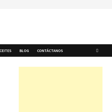
CEITES
BLOG
CONTÁCTANOS