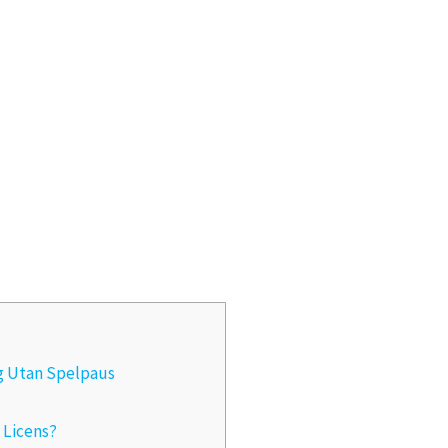
g Utan Spelpaus
 Licens?