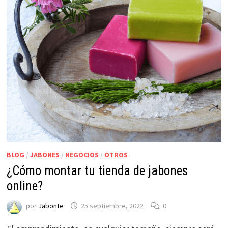
BLOG
/
JABONES
/
NEGOCIOS
/
OTROS
¿Cómo montar tu tienda de jabones
online?
por
Jabonte
25 septiembre, 2022
0