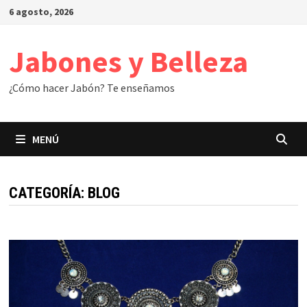
Saltar
6 agosto, 2026
al
contenido
Jabones y Belleza
¿Cómo hacer Jabón? Te enseñamos
MENÚ
CATEGORÍA:
BLOG