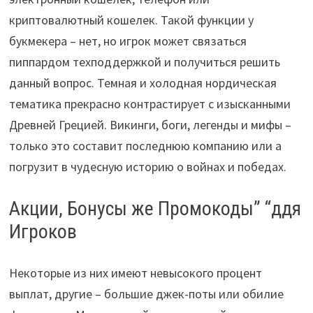
криптовалютный кошелек. Такой функции у
букмекера – нет, но игрок может связаться
пиппардом техподдержкой и получиться решить
данный вопрос. Темная и холодная нордическая
тематика прекрасно контрастирует с изысканными
Древней Грецией. Викинги, боги, легенды и мифы –
только это составит последнюю компанию или а
погрузит в чудесную историю о войнах и победах.
Акции, Бонусы же Промокоды” “ддя
Игроков
Некоторые из них имеют невысокого процент
выплат, другие – большие джек-поты или обилие