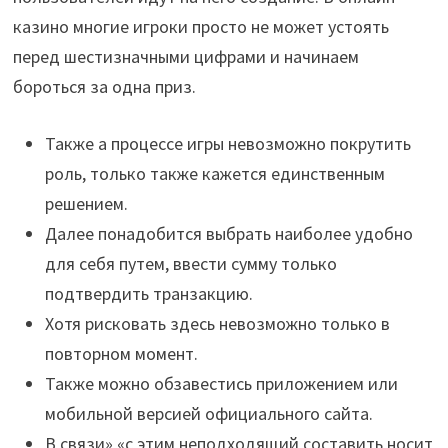
казино многие игроки просто не может устоять
перед шестизначными цифрами и начинаем
бороться за одна приз.
Также а процессе игры невозможно покрутить
роль, только также кажется единственным
решением.
Далее понадобится выбрать наиболее удобно
для себя путем, ввести сумму только
подтвердить транзакцию.
Хотя рисковать здесь невозможно только в
повторном момент.
Также можно обзавестись приложением или
мобильной версией официального сайта.
В связи» «с этим неподходящий составить носит