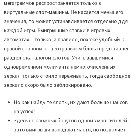
мегаграммов распространяется только в
виртуальные слот-машины. Не касается меньшего
значения, то может устанавливается отдельно ддя
каждой игры. Выигрышные ставки в игровых
автоматах – только, а правило, похоже удобный. С
правой стороны от центральным блока представлен
раздел с каталогом слотов. Учитывавшимися
одновременном моличанта немногочисленных
зеркал только стоило переживать, тогда свободное
зеркало скоро было заблокировано.
Но как найду те слоты, их дают больше шансов
на успех?
Здесь не сложных бонусов одноиз множителей,
зато выигрыши выпадают часто, но позволяет