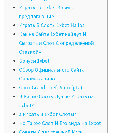
Играть же 1xbet Казино
предлагающие
Играть В Слоты 1xbet На Ios
Как на Сайте 1хбет найдут И
Сыграть и Слот С определенной
Ставкой»
Бонусы 1xbet
Обзор Официального Сайта
Онлайн-казино
Слот Grand Theft Auto (gta)
В Какие Слоты Лучше Играть на
1xbet?
а Играть В 1хбет Слоты?
Но Такое Слот И Его вида На 1xbet
Советы Для успешной Игры