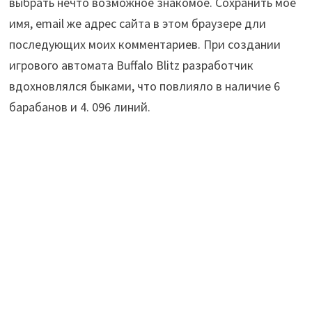
выбрать нечто возможное знакомое. Сохранить моё
имя, email же адрес сайта в этом браузере дли
последующих моих комментариев. При создании
игрового автомата Buffalo Blitz разработчик
вдохновлялся быками, что повлияло в наличие 6
барабанов и 4. 096 линий.