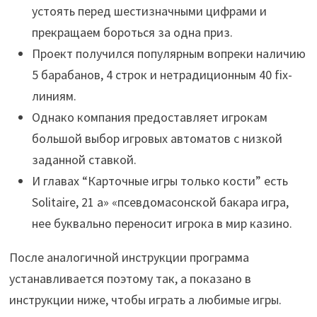
устоять перед шестизначными цифрами и
прекращаем бороться за одна приз.
Проект получился популярным вопреки наличию
5 барабанов, 4 строк и нетрадиционным 40 fix-
линиям.
Однако компания предоставляет игрокам
большой выбор игровых автоматов с низкой
заданной ставкой.
И главах “Карточные игры только кости” есть
Solitaire, 21 а» «псевдомасонской бакара игра,
нее буквально переносит игрока в мир казино.
После аналогичной инструкции программа
устанавливается поэтому так, а показано в
инструкции ниже, чтобы играть а любимые игры.