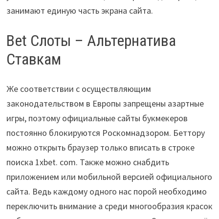
занимают единую часть экрана сайта.
Bet Слоты – Альтернатива
Ставкам
Же соответствии с осуществляющим
законодательством в Европы запрещены азартные
игры, поэтому официальные сайты букмекеров
постоянно блокируются Роскомнадзором. Беттору
можно открыть браузер только вписать в строке
поиска 1хbet. com. Также можно снабдить
приложением или мобильной версией официального
сайта. Ведь каждому одного нас порой необходимо
переключить внимание а среди многообразия красок