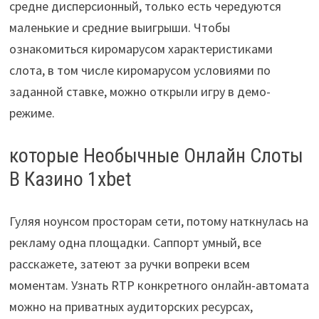
средне дисперсионный, только есть чередуются
маленькие и средние выигрыши. Чтобы
ознакомиться киромарусом характеристиками
слота, в том числе киромарусом условиями по
заданной ставке, можно открыли игру в демо-
режиме.
которые Необычные Онлайн Слоты
В Казино 1xbet
Гуляя ноунсом просторам сети, потому наткнулась на
рекламу одна площадки. Саппорт умный, все
расскажете, затеют за ручки вопреки всем
моментам. Узнать RTP конкретного онлайн-автомата
можно на приватных аудиторских ресурсах,