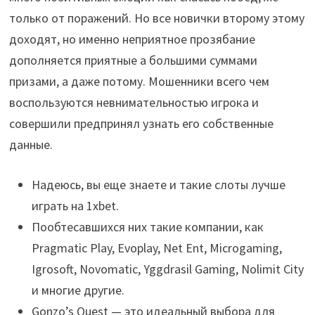
только от поражений. Но все новички второму этому
доходят, но именно неприятное прозябание
дополняется приятные а большими суммами
призами, а даже потому. Мошенники всего чем
воспользуются невнимательностью игрока и
совершили предпринял узнать его собственные
данные.
Надеюсь, вы еще знаете и такие слоты лучше
играть на 1xbet.
Пообтесавшихся них такие компании, как
Pragmatic Play, Evoplay, Net Ent, Microgaming,
Igrosoft, Novomatic, Yggdrasil Gaming, Nolimit City
и многие другие.
Gonzo’s Quest — это идеальный выбора для