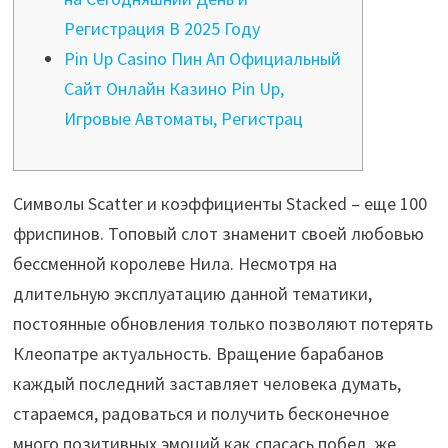
Регистрация В 2025 Году
Pin Up Casino Пин Ап Официальный
Сайт Онлайн Казино Pin Up,
Игровые Автоматы, Регистрац
Символы Scatter и коэффициенты Stacked – еще 100
фриспинов. Топовый слот знаменит своей любовью
бессменной королеве Нила. Несмотря на
длительную эксплуатацию данной тематики,
постоянные обновления только позволяют потерять
Клеопатре актуальность. Вращение барабанов
каждый последний заставляет человека думать,
стараемся, радоваться и получить бесконечное
много позитивных эмоций как спасась побед, же