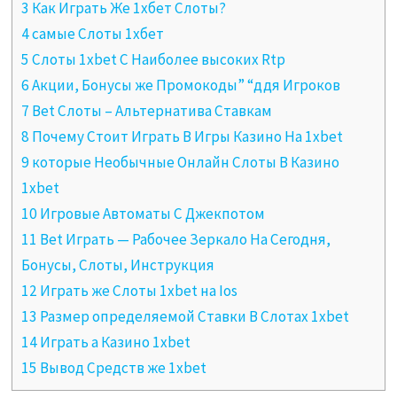
3 Как Играть Же 1хбет Слоты?
4 самые Слоты 1хбет
5 Слоты 1xbet С Наиболее высоких Rtp
6 Акции, Бонусы же Промокоды” “ддя Игроков
7 Bet Слоты – Альтернатива Ставкам
8 Почему Стоит Играть В Игры Казино На 1xbet
9 которые Необычные Онлайн Слоты В Казино
1xbet
10 Игровые Автоматы С Джекпотом
11 Bet Играть — Рабочее Зеркало На Сегодня,
Бонусы, Слоты, Инструкция
12 Играть же Слоты 1xbet на Ios
13 Размер определяемой Ставки В Слотах 1xbet
14 Играть а Казино 1xbet
15 Вывод Средств же 1xbet