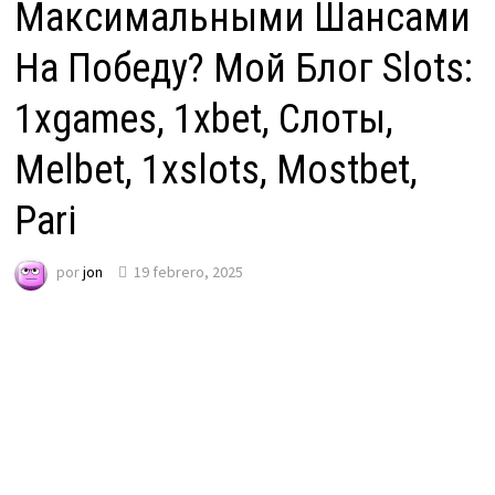
Максимальными Шансами
На Победу? Мой Блог Slots:
1xgames, 1xbet, Слоты,
Melbet, 1xslots, Mostbet,
Pari
por
jon
19 febrero, 2025