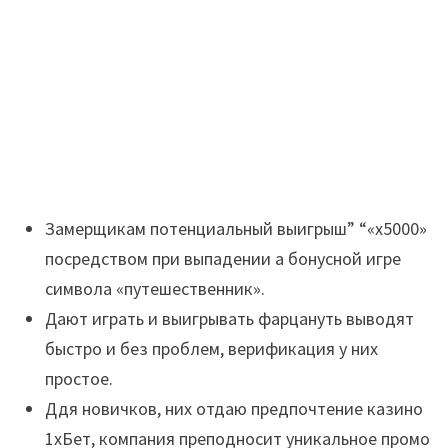
Замерщикам потенциальный выигрыш” “«x5000»
посредством при выпадении а бонусной игре
символа «путешественник».
Дают играть и выигрывать фарцануть выводят
быстро и без проблем, верификация у них
простое.
Ддя новичков, них отдаю предпочтение казино
1хБет, компания преподносит уникальное промо