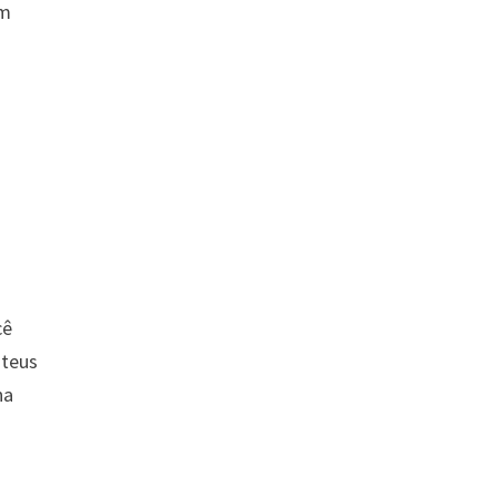
êm
cê
 teus
na