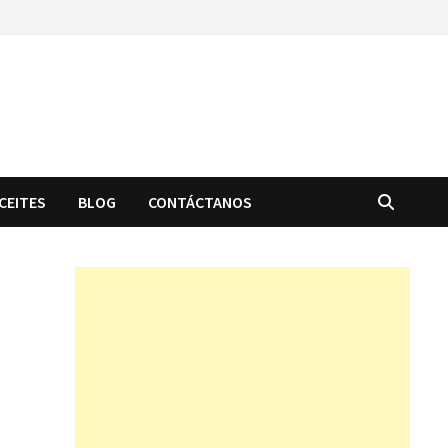
CEITES
BLOG
CONTÁCTANOS