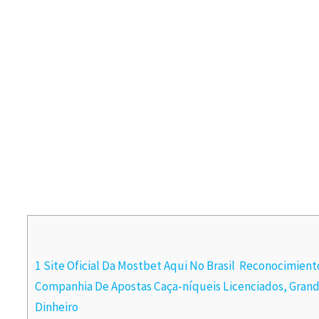
1 Site Oficial Da Mostbet Aqui No Brasil ️ Reconocimien
Companhia De Apostas Caça-níqueis Licenciados, Grand
Dinheiro