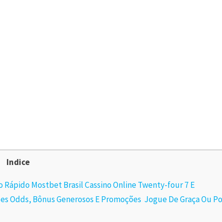
Indice
to Rápido Mostbet Brasil Cassino Online Twenty-four 7 E
es Odds, Bônus Generosos E Promoções ️ Jogue De Graça Ou Po