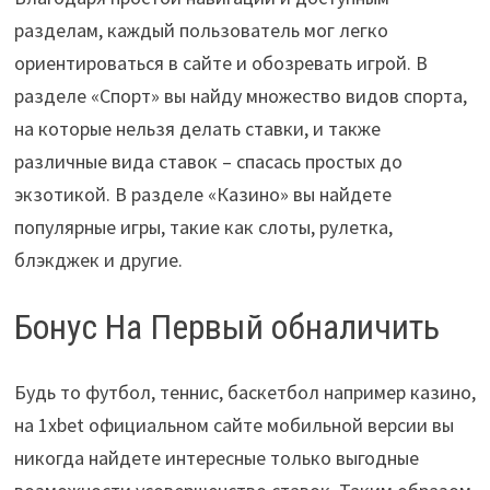
разделам, каждый пользователь мог легко
ориентироваться в сайте и обозревать игрой. В
разделе «Спорт» вы найду множество видов спорта,
на которые нельзя делать ставки, и также
различные вида ставок – спасась простых до
экзотикой. В разделе «Казино» вы найдете
популярные игры, такие как слоты, рулетка,
блэкджек и другие.
Бонус На Первый обналичить
Будь то футбол, теннис, баскетбол например казино,
на 1xbet официальном сайте мобильной версии вы
никогда найдете интересные только выгодные