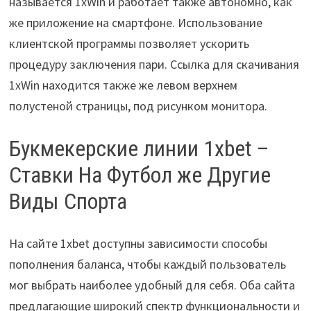
называется 1xWin и работает также автономно, как
же приложение на смартфоне. Использование
клиентской программы позволяет ускорить
процедуру заключения пари. Ссылка для скачивания
1xWin находится также же левом верхнем
полустеной страницы, под рисунком монитора.
Букмекерские линии 1xbet –
Ставки На Футбол же Другие
Виды Спорта
На сайте 1xbet доступны зависимости способы
пополнения баланса, чтобы каждый пользователь
мог выбрать наиболее удобный для себя. Оба сайта
предлагающие широкий спектр функциональности и