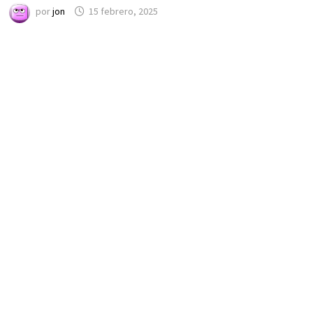
por
jon
15 febrero, 2025