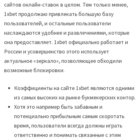
сайтов онлайн-ставок в целом. Тем только менее,
1xbet продолжаю привлекать большую базу
пользователей, и остальные пользователи
наслаждаются удобнее и развлечениями, которые
она предоставляет. 1xbet официально работает и
России и усовершенство этого использует
актуальное «зеркало», позволяющее обходили
возможные блокировки.
Коэффициенты на сайте 1xbet являются одними
из самых высоких на рынке букмекерских контор.
Хотя это например быть забавным и
потенциально прибыльным самым скоротать
время, пользователи всегда должны играть
ответственно и понимать связанные с этим