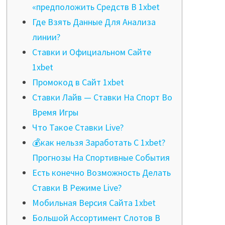
«предположить Средств В 1xbet
Где Взять Данные Для Анализа
линии?
Ставки и Официальном Сайте
1xbet
Промокод в Сайт 1xbet
Ставки Лайв — Ставки На Спорт Во
Время Игры
Что Такое Ставки Live?
💰как нельзя Заработать С 1xbet?
Прогнозы На Спортивные События
Есть конечно Возможность Делать
Ставки В Режиме Live?
Мобильная Версия Сайта 1xbet
Большой Ассортимент Слотов В