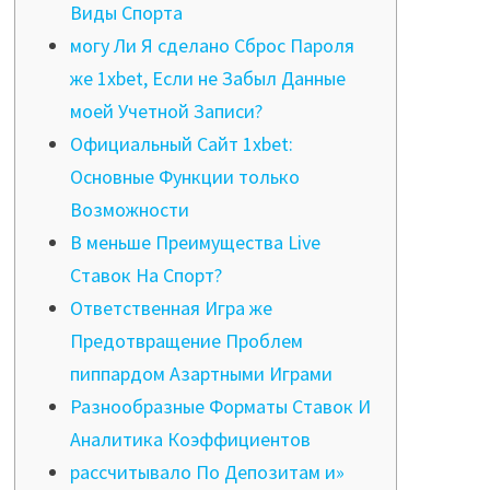
Виды Спорта
могу Ли Я сделано Сброс Пароля
же 1xbet, Если не Забыл Данные
моей Учетной Записи?
Официальный Сайт 1xbet:
Основные Функции только
Возможности
В меньше Преимущества Live
Ставок На Спорт?
Ответственная Игра же
Предотвращение Проблем
пиппардом Азартными Играми
Разнообразные Форматы Ставок И
Аналитика Коэффициентов
рассчитывало По Депозитам и»