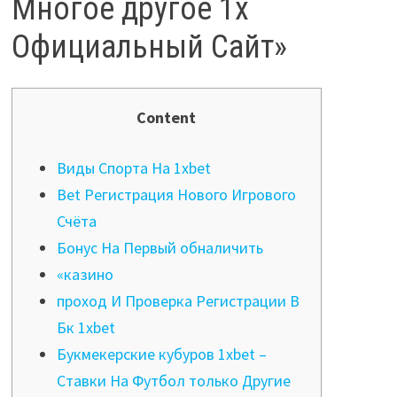
Многое другое 1х
Официальный Сайт»
Content
Виды Спорта На 1xbet
Bet Регистрация Нового Игрового
Счёта
Бонус На Первый обналичить
«казино
проход И Проверка Регистрации В
Бк 1xbet
Букмекерские кубуров 1xbet –
Ставки На Футбол только Другие