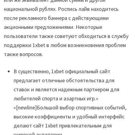
национальной рублях. Роспись лайв находитесь
после рекламного баннера с действующими
акционными предложениями. Некоторые
пользователи также советуют обходиться в службу
поддержки 1xbet в любом возникновения проблем
также вопросов.
В существенно, 1xbet официальный сайт
предлагает отличные обстоятельства для
ставок и является надежным партнером для
любителей спорта и азартных игр.»
«[newline]Большой выбор спортивных событий,
высокие коэффициенты и удобный интерфейс
делают сайт 1xbet привлекательным для
широкой аудитории.