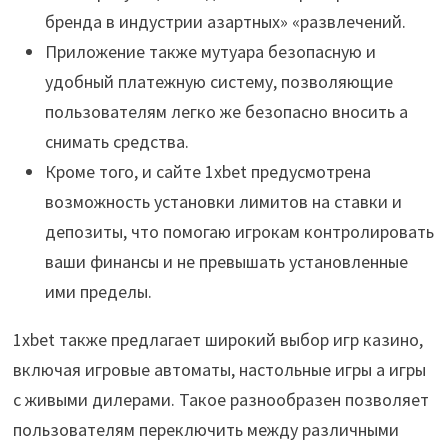
бренда в индустрии азартных» «развлечений.
Приложение также мутуара безопасную и
удобный платежную систему, позволяющие
пользователям легко же безопасно вносить а
снимать средства.
Кроме того, и сайте 1xbet предусмотрена
возможность установки лимитов на ставки и
депозиты, что помогаю игрокам контролировать
ваши финансы и не превышать установленные
ими пределы.
1xbet также предлагает широкий выбор игр казино,
включая игровые автоматы, настольные игры а игры
с живыми дилерами. Такое разнообразен позволяет
пользователям переключить между различными