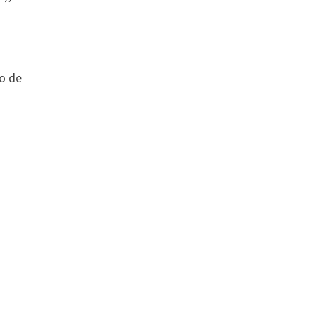
n
so de