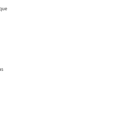
 que
n
as
a