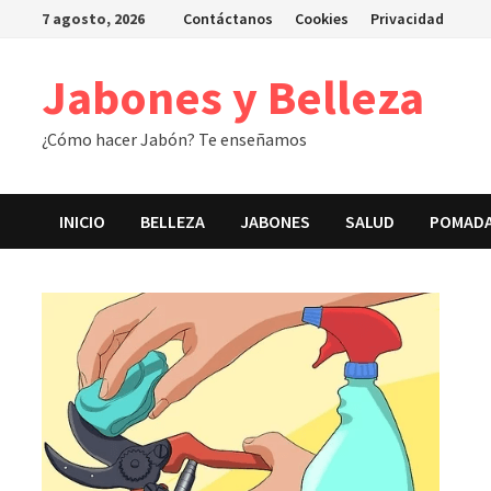
Saltar
7 agosto, 2026
Contáctanos
Cookies
Privacidad
al
contenido
Jabones y Belleza
¿Cómo hacer Jabón? Te enseñamos
INICIO
BELLEZA
JABONES
SALUD
POMAD