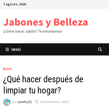
Saltar
7 agosto, 2026
al
contenido
Jabones y Belleza
¿Cómo hacer Jabón? Te enseñamos
MENÚ
BLOG
¿Qué hacer después de
limpiar tu hogar?
por
poetry22
26 noviembre, 2024