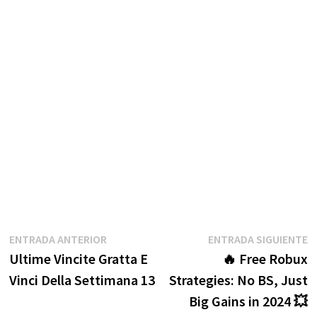
Navegación
Entrada
E
ENTRADA ANTERIOR
ENTRADA SIGUIENTE
anterior:
s
Ultime Vincite Gratta E
🔥 Free Robux
de
Vinci Della Settimana 13
Strategies: No BS, Just
entradas
Big Gains in 2024 💥