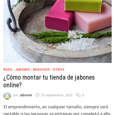
BLOG
/
JABONES
/
NEGOCIOS
/
OTROS
¿Cómo montar tu tienda de jabones
online?
por
Jabonte
25 septiembre, 2022
0
El emprendimiento, en cualquier tamaño, siempre será
rentable si las personas se entregan por completo a ello