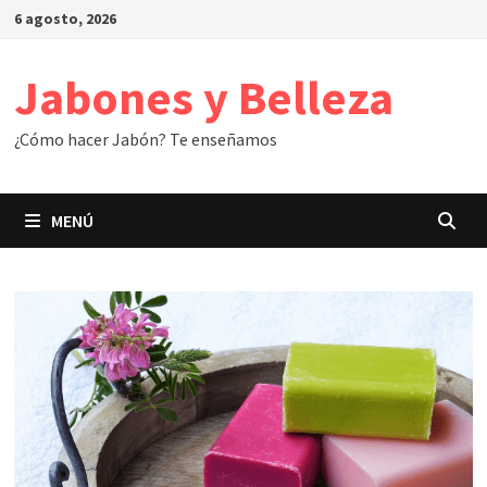
Saltar
6 agosto, 2026
al
contenido
Jabones y Belleza
¿Cómo hacer Jabón? Te enseñamos
MENÚ