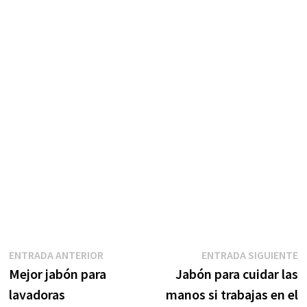
Navegación
Entrada
E
ENTRADA ANTERIOR
ENTRADA SIGUIENTE
anterior:
s
Mejor jabón para
Jabón para cuidar las
de
lavadoras
manos si trabajas en el