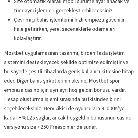
Site otomatik olarak mobil sürüme ayarlanacak ve
tüm aynı işlemleri gerçekleştirebileceksiniz.
Çevrimiçi bahis işlemlerini hızlı empieza güvenilir
hale getirirken, yerel seçeneklerle ödemeleri
kolaylaştırır.
Mostbet uygulamasının tasarımı, birden fazla işletim
sistemini destekleyecek şekilde optimize edilmiştir ve
bu sayede çeşitli cihazlarda geniş kullanıcı kitlesine hitap
eder. Diğer bahis şirketlerinin aksine, Mostbet spor
empieza casino için ayrı ayrı hoş geldin bonusu vardır.
Hesap oluşturma işlemi sırasında bu ikisinden birini
seçebileceksiniz. Her» «ikisi de oyunculara 9. 000₺’ye
kadar +%125 sağlar, ancak hoşgeldin bonusunun casino
versiyonu size +250 Freespinler de sunar.