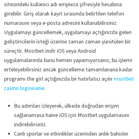
sitesindeki kullanıcı adı empieza şifresiyle hesabına
girebilir. Giriş olarak kayıt sırasında belirtilen telefon
numarasını veya e-posta adresini kullanabilirsiniz.
Uygulamayı güncellemek, uygulamayı açtığınızda gelen
geliştiricilerin isteği üzerine zaman zaman yürütülen bir
süreçtir. Mostbet indir iOS veya Android
uygulamalarında bunu hemen yapamıyorsanız, bu işlemi
erteleyebilirsiniz ancak güncelleme tamamlanana kadar
programı the girl açtığınızda bir hatırlatıcı açılır
mostbet
casino logowanie
.
Bu adımları izleyerek, ülkede doğrudan erişim
sağlanamasa haine iOS için Mostbet uygulamasını
indirebilirsiniz.
Canlı sporlar ve etkinlikler üzerinden anlık bahisler