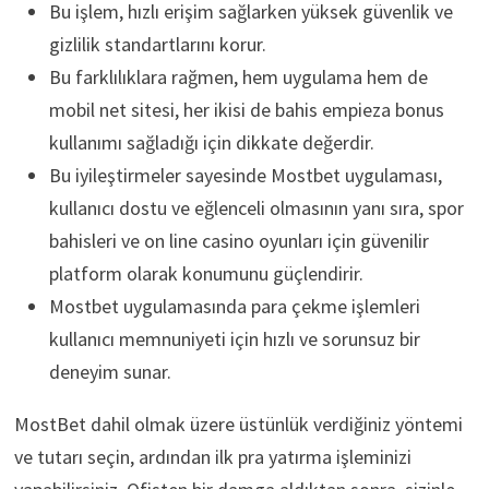
Bu işlem, hızlı erişim sağlarken yüksek güvenlik ve
gizlilik standartlarını korur.
Bu farklılıklara rağmen, hem uygulama hem de
mobil net sitesi, her ikisi de bahis empieza bonus
kullanımı sağladığı için dikkate değerdir.
Bu iyileştirmeler sayesinde Mostbet uygulaması,
kullanıcı dostu ve eğlenceli olmasının yanı sıra, spor
bahisleri ve on line casino oyunları için güvenilir
platform olarak konumunu güçlendirir.
Mostbet uygulamasında para çekme işlemleri
kullanıcı memnuniyeti için hızlı ve sorunsuz bir
deneyim sunar.
MostBet dahil olmak üzere üstünlük verdiğiniz yöntemi
ve tutarı seçin, ardından ilk pra yatırma işleminizi