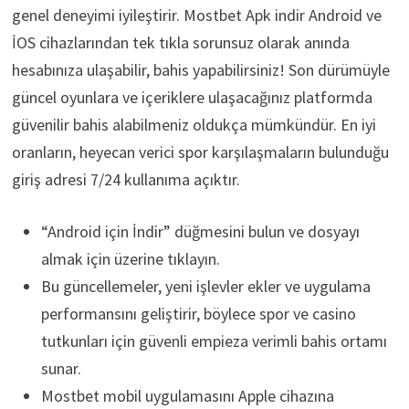
genel deneyimi iyileştirir. Mostbet Apk indir Android ve
İOS cihazlarından tek tıkla sorunsuz olarak anında
hesabınıza ulaşabilir, bahis yapabilirsiniz! Son dürümüyle
güncel oyunlara ve içeriklere ulaşacağınız platformda
güvenilir bahis alabilmeniz oldukça mümkündür. En iyi
oranların, heyecan verici spor karşılaşmaların bulunduğu
giriş adresi 7/24 kullanıma açıktır.
“Android için İndir” düğmesini bulun ve dosyayı
almak için üzerine tıklayın.
Bu güncellemeler, yeni işlevler ekler ve uygulama
performansını geliştirir, böylece spor ve casino
tutkunları için güvenli empieza verimli bahis ortamı
sunar.
Mostbet mobil uygulamasını Apple cihazına