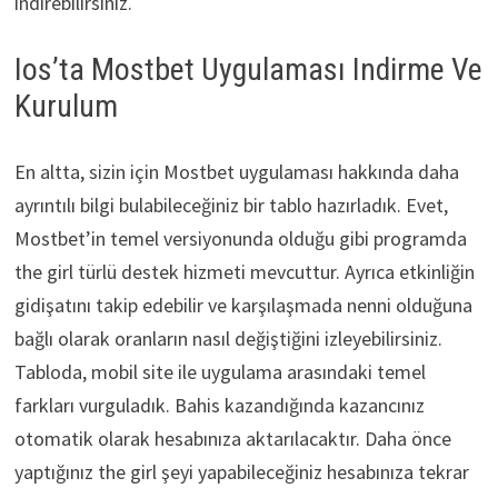
indirebilirsiniz.
Ios’ta Mostbet Uygulaması Indirme Ve
Kurulum
En altta, sizin için Mostbet uygulaması hakkında daha
ayrıntılı bilgi bulabileceğiniz bir tablo hazırladık. Evet,
Mostbet’in temel versiyonunda olduğu gibi programda
the girl türlü destek hizmeti mevcuttur. Ayrıca etkinliğin
gidişatını takip edebilir ve karşılaşmada nenni olduğuna
bağlı olarak oranların nasıl değiştiğini izleyebilirsiniz.
Tabloda, mobil site ile uygulama arasındaki temel
farkları vurguladık. Bahis kazandığında kazancınız
otomatik olarak hesabınıza aktarılacaktır. Daha önce
yaptığınız the girl şeyi yapabileceğiniz hesabınıza tekrar