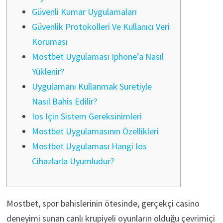
Güvenli Kumar Uygulamaları
Güvenlik Protokolleri Ve Kullanıcı Veri
Koruması
Mostbet Uygulaması Iphone’a Nasıl
Yüklenir?
Uygulamanı Kullanmak Suretiyle
Nasıl Bahis Edilir?
Ios Için Sistem Gereksinimleri
Mostbet Uygulamasının Özellikleri
Mostbet Uygulaması Hangi Ios
Cihazlarla Uyumludur?
Mostbet, spor bahislerinin ötesinde, gerçekçi casino
deneyimi sunan canlı krupiyeli oyunların olduğu çevrimiçi