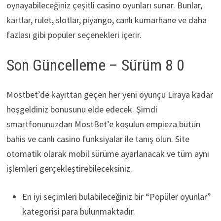
oynayabileceğiniz çeşitli casino oyunları sunar. Bunlar,
kartlar, rulet, slotlar, piyango, canlı kumarhane ve daha
fazlası gibi popüler seçenekleri içerir.
Son Güncelleme – Sürüm 8 0
Mostbet’de kayıttan geçen her yeni oyunçu Liraya kadar
hoşgeldiniz bonusunu elde edecek. Şimdi
smartfonunuzdan MostBet’e koşulun empieza bütün
bahis ve canlı casino funksiyalar ile tanış olun. Site
otomatik olarak mobil sürüme ayarlanacak ve tüm aynı
işlemleri gerçekleştirebileceksiniz.
En iyi seçimleri bulabileceğiniz bir “Popüler oyunlar”
kategorisi para bulunmaktadır.