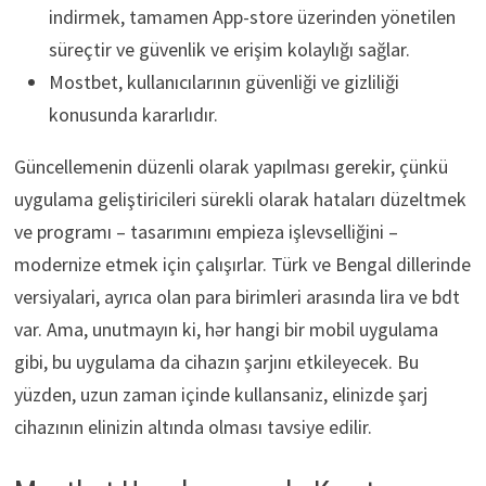
indirmek, tamamen App-store üzerinden yönetilen
süreçtir ve güvenlik ve erişim kolaylığı sağlar.
Mostbet, kullanıcılarının güvenliği ve gizliliği
konusunda kararlıdır.
Güncellemenin düzenli olarak yapılması gerekir, çünkü
uygulama geliştiricileri sürekli olarak hataları düzeltmek
ve programı – tasarımını empieza işlevselliğini –
modernize etmek için çalışırlar. Türk ve Bengal dillerinde
versiyalari, ayrıca olan para birimleri arasında lira ve bdt
var. Ama, unutmayın ki, hər hangi bir mobil uygulama
gibi, bu uygulama da cihazın şarjını etkileyecek. Bu
yüzden, uzun zaman içinde kullansaniz, elinizde şarj
cihazının elinizin altında olması tavsiye edilir.