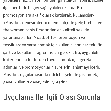
yapabilirsiniz. Ofisten bir damga aldıktan sonra, sizinle
ilgili her türlü bilgiyi sağlayabileceksiniz. Bu
promosyonlara aktif olarak katılarak, kullanıcılar»
«Mostbet deneyimlerini önemli ölçüde geliştirebilir ve
the woman bahis fırsatından en kaliteli şekilde
yararlanabilirler. Mostbet’teki promosyon ve
teşviklerden yararlanmak için kullanıcıların her teklifin
şart ve koşullarını öğrenmeleri gerekir. Bu, uygunluk
kriterlerini, tekliflerden faydalanmak için gereken
adımları ve promosyonların sürelerini anlamayı içerir.
Mostbet uygulamasında etkili bir şekilde gezinmek,
genel kullanıcı deneyimini iyileştirir.
Uygulama Ile Ilgili Olası Sorunla