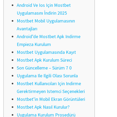
Android Ve Ios Için Mostbet
Uygulamasını İndirin 2025
Mostbet Mobil Uygulamasının
Avantajları
Android’de Mostbet Apk Indirme
Empieza Kurulum
Mostbet Uygulamasında Kayıt
Mostbet Apk Kurulum Süreci
Son Güncelleme – Sürüm 7 0
Uygulama Ile Ilgili Olası Sorunla
Mostbet Kullanıcıları Için Indirme
Gerektirmeyen Istemci Seçenekleri
Mostbet’in Mobil Ekran Görüntüleri
Mostbet Apk Nasıl Kurulur?
Uygulama Kurulum Prosedürü