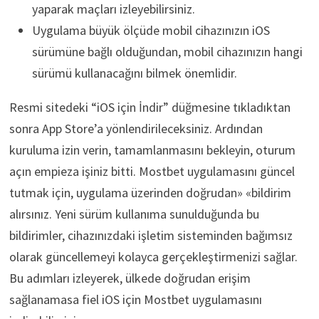
yaparak maçları izleyebilirsiniz.
Uygulama büyük ölçüde mobil cihazınızın iOS
sürümüne bağlı olduğundan, mobil cihazınızın hangi
sürümü kullanacağını bilmek önemlidir.
Resmi sitedeki “iOS için İndir” düğmesine tıkladıktan
sonra App Store’a yönlendirileceksiniz. Ardından
kuruluma izin verin, tamamlanmasını bekleyin, oturum
açın empieza işiniz bitti. Mostbet uygulamasını güncel
tutmak için, uygulama üzerinden doğrudan» «bildirim
alırsınız. Yeni sürüm kullanıma sunulduğunda bu
bildirimler, cihazınızdaki işletim sisteminden bağımsız
olarak güncellemeyi kolayca gerçekleştirmenizi sağlar.
Bu adımları izleyerek, ülkede doğrudan erişim
sağlanamasa fiel iOS için Mostbet uygulamasını