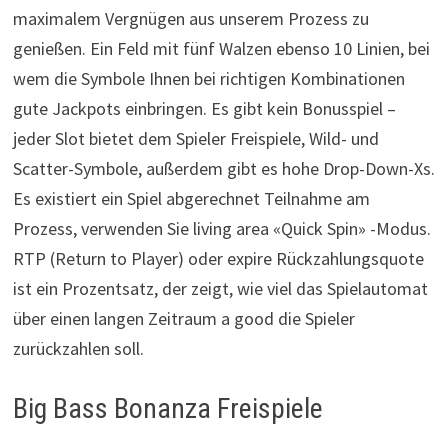
maximalem Vergnügen aus unserem Prozess zu
genießen. Ein Feld mit fünf Walzen ebenso 10 Linien, bei
wem die Symbole Ihnen bei richtigen Kombinationen
gute Jackpots einbringen. Es gibt kein Bonusspiel –
jeder Slot bietet dem Spieler Freispiele, Wild- und
Scatter-Symbole, außerdem gibt es hohe Drop-Down-Xs.
Es existiert ein Spiel abgerechnet Teilnahme am
Prozess, verwenden Sie living area «Quick Spin» -Modus.
RTP (Return to Player) oder expire Rückzahlungsquote
ist ein Prozentsatz, der zeigt, wie viel das Spielautomat
über einen langen Zeitraum a good die Spieler
zurückzahlen soll.
Big Bass Bonanza Freispiele