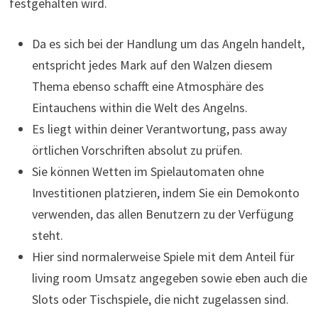
festgehalten wird.
Da es sich bei der Handlung um das Angeln handelt,
entspricht jedes Mark auf den Walzen diesem
Thema ebenso schafft eine Atmosphäre des
Eintauchens within die Welt des Angelns.
Es liegt within deiner Verantwortung, pass away
örtlichen Vorschriften absolut zu prüfen.
Sie können Wetten im Spielautomaten ohne
Investitionen platzieren, indem Sie ein Demokonto
verwenden, das allen Benutzern zu der Verfügung
steht.
Hier sind normalerweise Spiele mit dem Anteil für
living room Umsatz angegeben sowie eben auch die
Slots oder Tischspiele, die nicht zugelassen sind.