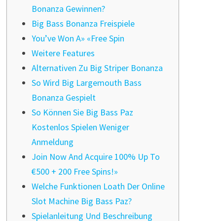
Bonanza Gewinnen?
Big Bass Bonanza Freispiele
You’ve Won A» «Free Spin
Weitere Features
Alternativen Zu Big Striper Bonanza
So Wird Big Largemouth Bass
Bonanza Gespielt
So Können Sie Big Bass Paz
Kostenlos Spielen Weniger
Anmeldung
Join Now And Acquire 100% Up To
€500 + 200 Free Spins!»
Welche Funktionen Loath Der Online
Slot Machine Big Bass Paz?
Spielanleitung Und Beschreibung