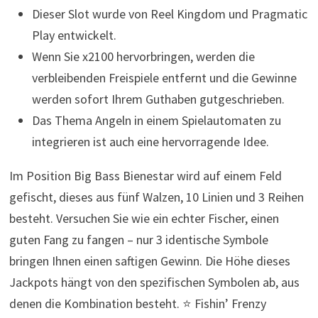
Dieser Slot wurde von Reel Kingdom und Pragmatic
Play entwickelt.
Wenn Sie x2100 hervorbringen, werden die
verbleibenden Freispiele entfernt und die Gewinne
werden sofort Ihrem Guthaben gutgeschrieben.
Das Thema Angeln in einem Spielautomaten zu
integrieren ist auch eine hervorragende Idee.
Im Position Big Bass Bienestar wird auf einem Feld
gefischt, dieses aus fünf Walzen, 10 Linien und 3 Reihen
besteht. Versuchen Sie wie ein echter Fischer, einen
guten Fang zu fangen – nur 3 identische Symbole
bringen Ihnen einen saftigen Gewinn. Die Höhe dieses
Jackpots hängt von den spezifischen Symbolen ab, aus
denen die Kombination besteht. ⭐ Fishin’ Frenzy