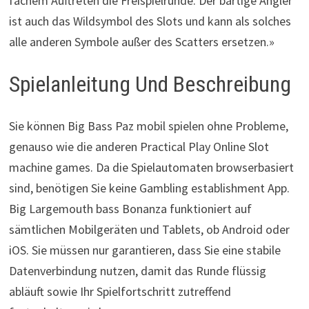
fachem Auftreten die Freispielrunde. Der bärtige Angler
ist auch das Wildsymbol des Slots und kann als solches
alle anderen Symbole außer des Scatters ersetzen.»
Spielanleitung Und Beschreibung
Sie können Big Bass Paz mobil spielen ohne Probleme,
genauso wie die anderen Practical Play Online Slot
machine games. Da die Spielautomaten browserbasiert
sind, benötigen Sie keine Gambling establishment App.
Big Largemouth bass Bonanza funktioniert auf
sämtlichen Mobilgeräten und Tablets, ob Android oder
iOS. Sie müssen nur garantieren, dass Sie eine stabile
Datenverbindung nutzen, damit das Runde flüssig
abläuft sowie Ihr Spielfortschritt zutreffend