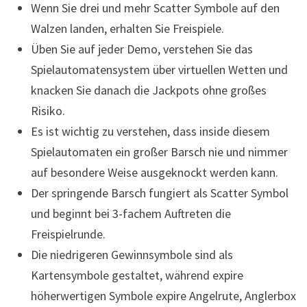
Wenn Sie drei und mehr Scatter Symbole auf den
Walzen landen, erhalten Sie Freispiele.
Üben Sie auf jeder Demo, verstehen Sie das
Spielautomatensystem über virtuellen Wetten und
knacken Sie danach die Jackpots ohne großes
Risiko.
Es ist wichtig zu verstehen, dass inside diesem
Spielautomaten ein großer Barsch nie und nimmer
auf besondere Weise ausgeknockt werden kann.
Der springende Barsch fungiert als Scatter Symbol
und beginnt bei 3-fachem Auftreten die
Freispielrunde.
Die niedrigeren Gewinnsymbole sind als
Kartensymbole gestaltet, während expire
höherwertigen Symbole expire Angelrute, Anglerbox