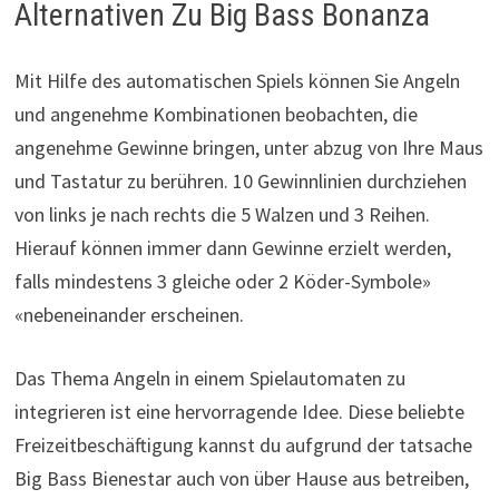
Alternativen Zu Big Bass Bonanza
Mit Hilfe des automatischen Spiels können Sie Angeln
und angenehme Kombinationen beobachten, die
angenehme Gewinne bringen, unter abzug von Ihre Maus
und Tastatur zu berühren. 10 Gewinnlinien durchziehen
von links je nach rechts die 5 Walzen und 3 Reihen.
Hierauf können immer dann Gewinne erzielt werden,
falls mindestens 3 gleiche oder 2 Köder-Symbole»
«nebeneinander erscheinen.
Das Thema Angeln in einem Spielautomaten zu
integrieren ist eine hervorragende Idee. Diese beliebte
Freizeitbeschäftigung kannst du aufgrund der tatsache
Big Bass Bienestar auch von über Hause aus betreiben,