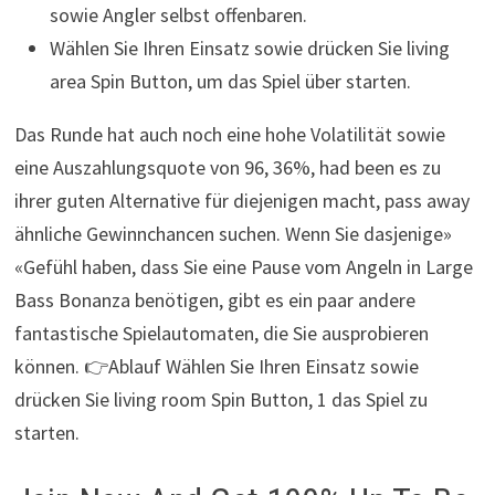
sowie Angler selbst offenbaren.
Wählen Sie Ihren Einsatz sowie drücken Sie living
area Spin Button, um das Spiel über starten.
Das Runde hat auch noch eine hohe Volatilität sowie
eine Auszahlungsquote von 96, 36%, had been es zu
ihrer guten Alternative für diejenigen macht, pass away
ähnliche Gewinnchancen suchen. Wenn Sie dasjenige»
«Gefühl haben, dass Sie eine Pause vom Angeln in Large
Bass Bonanza benötigen, gibt es ein paar andere
fantastische Spielautomaten, die Sie ausprobieren
können. 👉Ablauf Wählen Sie Ihren Einsatz sowie
drücken Sie living room Spin Button, 1 das Spiel zu
starten.