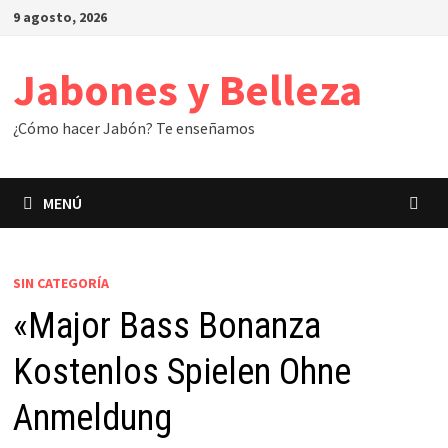
Saltar
9 agosto, 2026
al
contenido
Jabones y Belleza
¿Cómo hacer Jabón? Te enseñamos
MENÚ
SIN CATEGORÍA
«Major Bass Bonanza
Kostenlos Spielen Ohne
Anmeldung