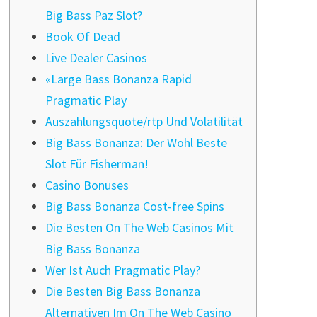
Big Bass Paz Slot?
Book Of Dead
Live Dealer Casinos
«Large Bass Bonanza Rapid
Pragmatic Play
Auszahlungsquote/rtp Und Volatilität
Big Bass Bonanza: Der Wohl Beste
Slot Für Fisherman!
Casino Bonuses
Big Bass Bonanza Cost-free Spins
Die Besten On The Web Casinos Mit
Big Bass Bonanza
Wer Ist Auch Pragmatic Play?
Die Besten Big Bass Bonanza
Alternativen Im On The Web Casino