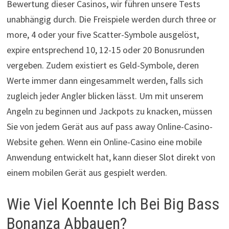
Bewertung dieser Casinos, wir führen unsere Tests
unabhängig durch. Die Freispiele werden durch three or
more, 4 oder your five Scatter-Symbole ausgelöst,
expire entsprechend 10, 12-15 oder 20 Bonusrunden
vergeben. Zudem existiert es Geld-Symbole, deren
Werte immer dann eingesammelt werden, falls sich
zugleich jeder Angler blicken lässt. Um mit unserem
Angeln zu beginnen und Jackpots zu knacken, müssen
Sie von jedem Gerät aus auf pass away Online-Casino-
Website gehen. Wenn ein Online-Casino eine mobile
Anwendung entwickelt hat, kann dieser Slot direkt von
einem mobilen Gerät aus gespielt werden.
Wie Viel Koennte Ich Bei Big Bass
Bonanza Abbauen?