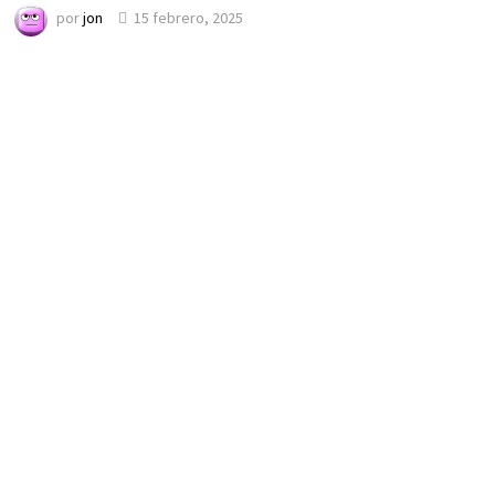
por
jon
15 febrero, 2025