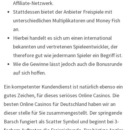
Affiliate-Netzwerk.
Stattdessen bietet der Anbieter Freispiele mit
unterschiedlichen Multiplikatoren und Money Fish
an.
Hierbei handelt es sich um einen international
bekannten und vertretenen Spieleentwickler, der
therefore gut wie jedermann Spieler ein Begriff ist.
Wie die Gewinne lässt jedoch auch die Bonusrunde
auf sich hoffen.
Ein kompetenter Kundendienst ist natürlich ebenso ein
gutes Zeichen, für dieses seriöses Online Casinos. Die
besten Online Casinos für Deutschland haben wir an
dieser stelle für Sie zusammengestellt. Der springende
Barsch fungiert als Scatter Symbol und beginnt bei 3-