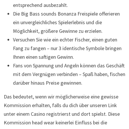
entsprechend ausbezahlt.
Die Big Bass sounds Bonanza Freispiele offerieren
ein unvergleichliches Spielerlebnis und die
Möglichkeit, größere Gewinne zu erzielen.
Versuchen Sie wie ein echter Fischer, einen guten
Fang zu fangen – nur 3 identische Symbole bringen
Ihnen einen saftigen Gewinn.
Fans von Spannung und Angeln können das Geschäft
mit dem Vergnügen verbinden – Spaß haben, fischen
darüber hinaus Preise gewinnen.
Das bedeutet, wenn wir möglicherweise eine gewisse
Kommission erhalten, falls du dich über unseren Link
unter einem Casino registrierst und dort spielst. Diese
Kommission head wear keinerlei Einfluss bei die