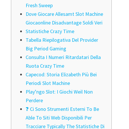
Fresh Sweep
Dove Giocare Allesamt Slot Machine
Giocaonline Disadvantage Soldi Veri
Statistiche Crazy Time
Tabella Riepilogativa Del Provider
Big Period Gaming
Consulta I Numeri Ritardatari Della
Ruota Crazy Time
Capecod: Storia Elizabeth Più Bei
Periodi Slot Machine
Play’ngo Slot: I Giochi Weil Non
Perdere
❓ Ci Sono Strumenti Esterni To Be
Able To Siti Web Disponibili Per
Tracciare Typically The Statistiche Di