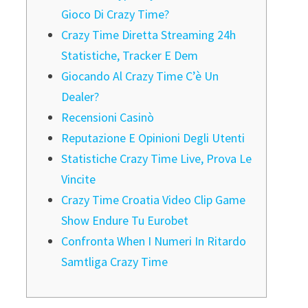
Gioco Di Crazy Time?
Crazy Time Diretta Streaming 24h
Statistiche, Tracker E Dem
Giocando Al Crazy Time C’è Un
Dealer?
Recensioni Casinò
Reputazione E Opinioni Degli Utenti
Statistiche Crazy Time Live, Prova Le
Vincite
Crazy Time Croatia Video Clip Game
Show Endure Tu Eurobet
Confronta When I Numeri In Ritardo
Samtliga Crazy Time