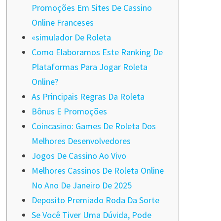
Promoções Em Sites De Cassino
Online Franceses
«simulador De Roleta
Como Elaboramos Este Ranking De
Plataformas Para Jogar Roleta
Online?
As Principais Regras Da Roleta
Bônus E Promoções
Coincasino: Games De Roleta Dos
Melhores Desenvolvedores
Jogos De Cassino Ao Vivo
Melhores Cassinos De Roleta Online
No Ano De Janeiro De 2025
Deposito Premiado Roda Da Sorte
Se Você Tiver Uma Dúvida, Pode