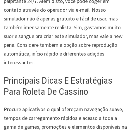
palpitante 24/7. Além disto, você pode coger em
contato através do operador via e-mail. Nosso
simulador não é apenas gratuito e fácil de usar, mas
também imensamente realista. Sim, gastamos muito
suor e sangue pra criar este simulador, mas vale a new
pena. Considere também a opção sobre reprodução
automática, início rápido e diferentes adições
interessantes.
Principais Dicas E Estratégias
Para Roleta De Cassino
Procure aplicativos o qual ofereçam navegação suave,
tempos de carregamento rápidos e acesso a toda a
gama de games, promoções e elementos disponíveis na