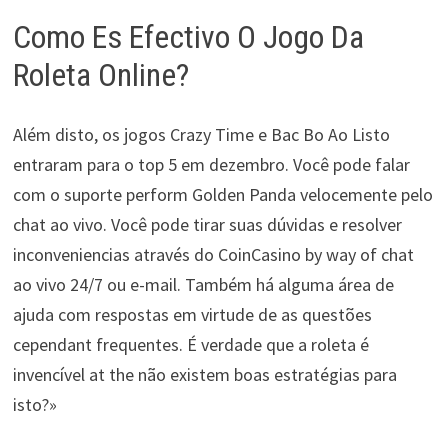
Como Es Efectivo O Jogo Da
Roleta Online?
Além disto, os jogos Crazy Time e Bac Bo Ao Listo
entraram para o top 5 em dezembro. Você pode falar
com o suporte perform Golden Panda velocemente pelo
chat ao vivo. Você pode tirar suas dúvidas e resolver
inconveniencias através do CoinCasino by way of chat
ao vivo 24/7 ou e-mail. Também há alguma área de
ajuda com respostas em virtude de as questões
cependant frequentes. É verdade que a roleta é
invencível at the não existem boas estratégias para
isto?»