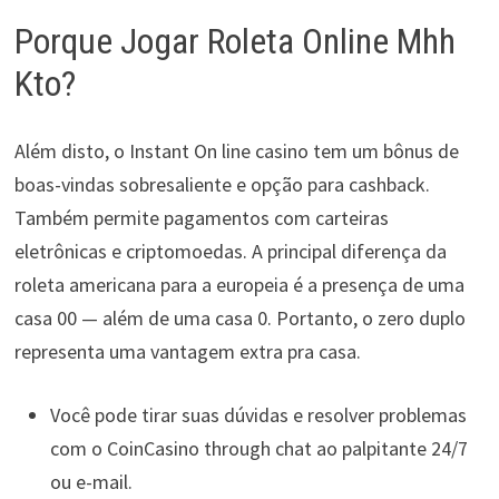
Porque Jogar Roleta Online Mhh
Kto?
Além disto, o Instant On line casino tem um bônus de
boas-vindas sobresaliente e opção para cashback.
Também permite pagamentos com carteiras
eletrônicas e criptomoedas. A principal diferença da
roleta americana para a europeia é a presença de uma
casa 00 — além de uma casa 0. Portanto, o zero duplo
representa uma vantagem extra pra casa.
Você pode tirar suas dúvidas e resolver problemas
com o CoinCasino through chat ao palpitante 24/7
ou e-mail.