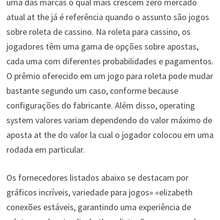
uma das marcas o qual mais crescem zero mercado
atual at the já é referência quando o assunto são jogos
sobre roleta de cassino. Na roleta para cassino, os
jogadores têm uma gama de opções sobre apostas,
cada uma com diferentes probabilidades e pagamentos.
O prêmio oferecido em um jogo para roleta pode mudar
bastante segundo um caso, conforme because
configurações do fabricante. Além disso, operating
system valores variam dependendo do valor máximo de
aposta at the do valor la cual o jogador colocou em uma
rodada em particular.
Os fornecedores listados abaixo se destacam por
gráficos incríveis, variedade para jogos» «elizabeth
conexões estáveis, garantindo uma experiência de