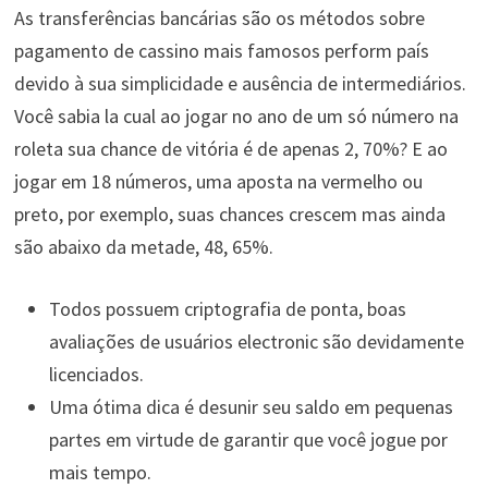
As transferências bancárias são os métodos sobre
pagamento de cassino mais famosos perform país
devido à sua simplicidade e ausência de intermediários.
Você sabia la cual ao jogar no ano de um só número na
roleta sua chance de vitória é de apenas 2, 70%? E ao
jogar em 18 números, uma aposta na vermelho ou
preto, por exemplo, suas chances crescem mas ainda
são abaixo da metade, 48, 65%.
Todos possuem criptografia de ponta, boas
avaliações de usuários electronic são devidamente
licenciados.
Uma ótima dica é desunir seu saldo em pequenas
partes em virtude de garantir que você jogue por
mais tempo.