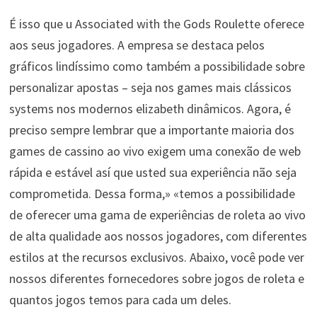
É isso que u Associated with the Gods Roulette oferece
aos seus jogadores. A empresa se destaca pelos
gráficos lindíssimo como também a possibilidade sobre
personalizar apostas – seja nos games mais clássicos
systems nos modernos elizabeth dinâmicos. Agora, é
preciso sempre lembrar que a importante maioria dos
games de cassino ao vivo exigem uma conexão de web
rápida e estável así que usted sua experiência não seja
comprometida. Dessa forma,» «temos a possibilidade
de oferecer uma gama de experiências de roleta ao vivo
de alta qualidade aos nossos jogadores, com diferentes
estilos at the recursos exclusivos. Abaixo, você pode ver
nossos diferentes fornecedores sobre jogos de roleta e
quantos jogos temos para cada um deles.