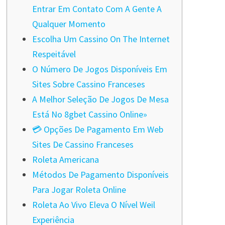
Entrar Em Contato Com A Gente A
Qualquer Momento
Escolha Um Cassino On The Internet
Respeitável
O Número De Jogos Disponíveis Em
Sites Sobre Cassino Franceses
A Melhor Seleção De Jogos De Mesa
Está No 8gbet Cassino Online»
💳 Opções De Pagamento Em Web
Sites De Cassino Franceses
Roleta Americana
Métodos De Pagamento Disponíveis
Para Jogar Roleta Online
Roleta Ao Vivo Eleva O Nível Weil
Experiência