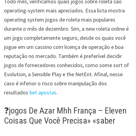
Todo mês, verificamos quais jogos sobre roleta são
operating-system mais apreciados. Essa lista mostra
operating system jogos de roleta mais populares
durante o mês de dezembro. Sim, a new roleta online é
um jogo completamente seguro, desde os quais você
jogue em um cassino com licença de operação e boa
reputação no mercado. Também é preferível decidir
jogos de fornecedores conhecidos, como some sort of
Evolution, a Sensible Play e the NetEnt. Afinal, nesse
caso é inferior o risco sobre manipulação dos
resultados
bet apostas
.
❓jogos De Azar Mhh França – Eleven
Coisas Que Você Precisa» «saber