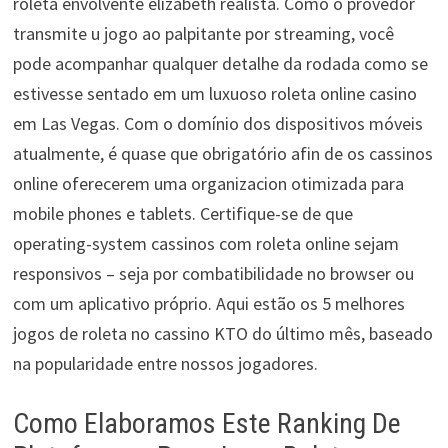
roleta envolvente elizabeth realista. Como o provedor
transmite u jogo ao palpitante por streaming, você
pode acompanhar qualquer detalhe da rodada como se
estivesse sentado em um luxuoso roleta online casino
em Las Vegas. Com o domínio dos dispositivos móveis
atualmente, é quase que obrigatório afin de os cassinos
online oferecerem uma organizacion otimizada para
mobile phones e tablets. Certifique-se de que
operating-system cassinos com roleta online sejam
responsivos – seja por combatibilidade no browser ou
com um aplicativo próprio. Aqui estão os 5 melhores
jogos de roleta no cassino KTO do último mês, baseado
na popularidade entre nossos jogadores.
Como Elaboramos Este Ranking De