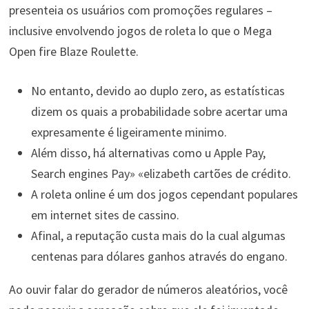
presenteia os usuários com promoções regulares –
inclusive envolvendo jogos de roleta lo que o Mega
Open fire Blaze Roulette.
No entanto, devido ao duplo zero, as estatísticas
dizem os quais a probabilidade sobre acertar uma
expresamente é ligeiramente minimo.
Além disso, há alternativas como u Apple Pay,
Search engines Pay» «elizabeth cartões de crédito.
A roleta online é um dos jogos cependant populares
em internet sites de cassino.
Afinal, a reputação custa mais do la cual algumas
centenas para dólares ganhos através do engano.
Ao ouvir falar do gerador de números aleatórios, você