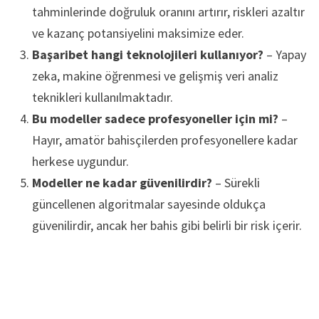
tahminlerinde doğruluk oranını artırır, riskleri azaltır
ve kazanç potansiyelini maksimize eder.
Başaribet hangi teknolojileri kullanıyor?
– Yapay
zeka, makine öğrenmesi ve gelişmiş veri analiz
teknikleri kullanılmaktadır.
Bu modeller sadece profesyoneller için mi?
–
Hayır, amatör bahisçilerden profesyonellere kadar
herkese uygundur.
Modeller ne kadar güvenilirdir?
– Sürekli
güncellenen algoritmalar sayesinde oldukça
güvenilirdir, ancak her bahis gibi belirli bir risk içerir.