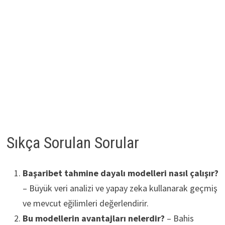
Sıkça Sorulan Sorular
Başaribet tahmine dayalı modelleri nasıl çalışır?
– Büyük veri analizi ve yapay zeka kullanarak geçmiş
ve mevcut eğilimleri değerlendirir.
Bu modellerin avantajları nelerdir?
– Bahis