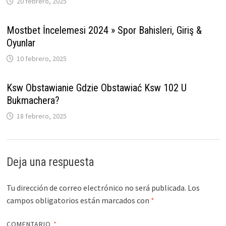
20 febrero, 2025
Mostbet İncelemesi 2024 » Spor Bahisleri, Giriş &
Oyunlar
10 febrero, 2025
Ksw Obstawianie Gdzie Obstawiać Ksw 102 U
Bukmachera?
18 febrero, 2025
Deja una respuesta
Tu dirección de correo electrónico no será publicada.
Los
campos obligatorios están marcados con
*
COMENTARIO
*