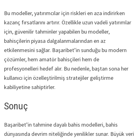
Bu modeller, yatırımcılar için riskleri en aza indirirken
kazanç fırsatlarını artırır. Özellikle uzun vadeli yatırımlar
için, güvenilir tahminler yapabilen bu modeller,
bahisçilerin piyasa dalgalanmalarından en az
etkilenmesini sağlar. Başaribet’in sunduğu bu modern
çözümler, hem amatör bahisçileri hem de
profesyonelleri hedef alır. Bu nedenle, baştan sona her
kullanıcı için özelleştirilmiş stratejiler geliştirme
kabiliyetine sahiptirler.
Sonuç
Başaribet’in tahmine dayalı bahis modelleri, bahis
dünyasında devrim niteliğinde yenilikler sunar. Büyük veri