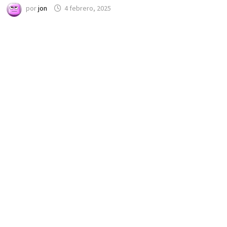
por
jon
4 febrero, 2025