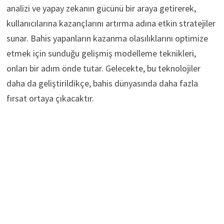
analizi ve yapay zekanın gücünü bir araya getirerek,
kullanıcılarına kazançlarını artırma adına etkin stratejiler
sunar. Bahis yapanların kazanma olasılıklarını optimize
etmek için sunduğu gelişmiş modelleme teknikleri,
onları bir adım önde tutar. Gelecekte, bu teknolojiler
daha da geliştirildikçe, bahis dünyasında daha fazla
fırsat ortaya çıkacaktır.