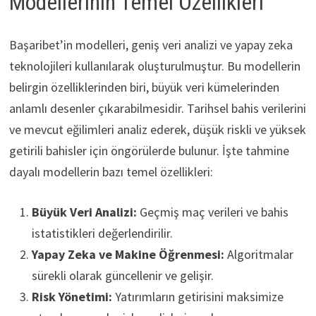
Modellerinin Temel Özellikleri
Başaribet’in modelleri, geniş veri analizi ve yapay zeka
teknolojileri kullanılarak oluşturulmuştur. Bu modellerin
belirgin özelliklerinden biri, büyük veri kümelerinden
anlamlı desenler çıkarabilmesidir. Tarihsel bahis verilerini
ve mevcut eğilimleri analiz ederek, düşük riskli ve yüksek
getirili bahisler için öngörülerde bulunur. İşte tahmine
dayalı modellerin bazı temel özellikleri:
Büyük Veri Analizi:
Geçmiş maç verileri ve bahis
istatistikleri değerlendirilir.
Yapay Zeka ve Makine Öğrenmesi:
Algoritmalar
sürekli olarak güncellenir ve gelişir.
Risk Yönetimi:
Yatırımların getirisini maksimize