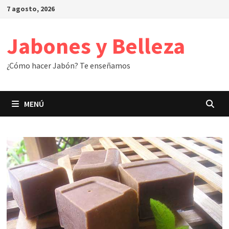
Saltar
7 agosto, 2026
al
contenido
Jabones y Belleza
¿Cómo hacer Jabón? Te enseñamos
MENÚ