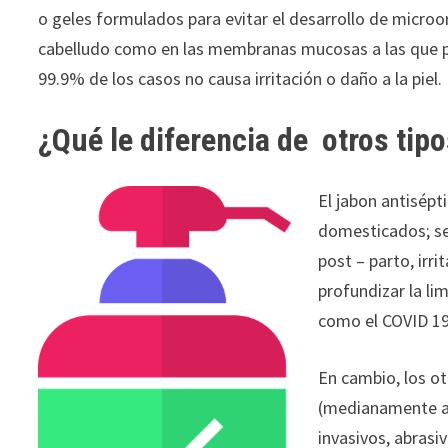
o geles formulados para evitar el desarrollo de microor
cabelludo como en las membranas mucosas a las que pu
99.9% de los casos no causa irritación o daño a la piel.
¿Qué le diferencia de otros tip
El jabon antisép
domesticados; se
post – parto, ir
profundizar la li
como el COVID 19
En cambio, los ot
(medianamente ap
invasivos, abrasiv