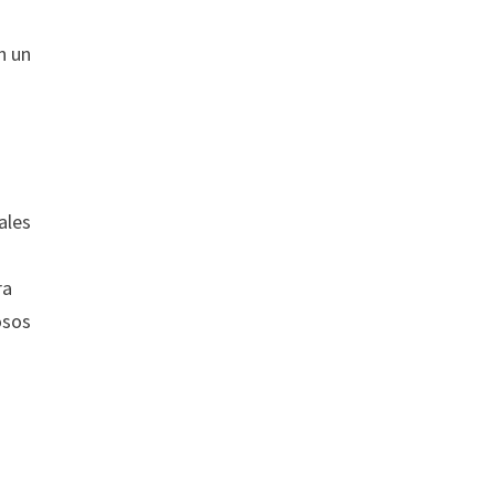
n un
ales
,
ra
osos
s