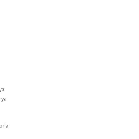
ya
 ya
oria