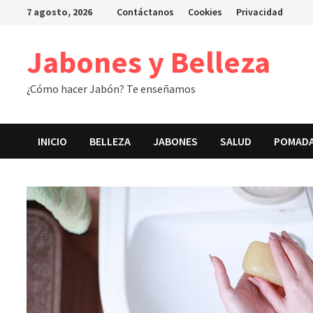
Saltar
7 agosto, 2026
Contáctanos
Cookies
Privacidad
al
contenido
Jabones y Belleza
¿Cómo hacer Jabón? Te enseñamos
INICIO
BELLEZA
JABONES
SALUD
POMAD