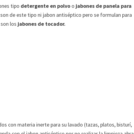
bones tipo
detergente en polvo
o
jabones de panela para
 son de este tipo ni jabon antiséptico pero se formulan para
 son los
jabones de tocador.
os con materia inerte para su lavado (tazas, platos, bisturí,
nda con el jabon antiséptico por no realizar la limpieza abra