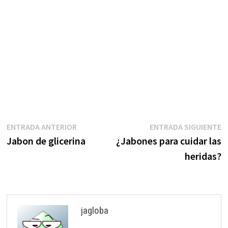
Navegación
Entrada
E
ENTRADA ANTERIOR
ENTRADA SIGUIENTE
anterior:
s
Jabon de glicerina
¿Jabones para cuidar las
de
heridas?
entradas
jagloba