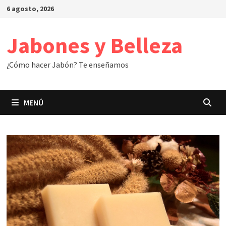
Saltar
6 agosto, 2026
al
contenido
Jabones y Belleza
¿Cómo hacer Jabón? Te enseñamos
MENÚ