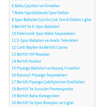
6 Bahis Çeşitleri ve Örnekler
7 Bahis Yapılabilecek Spor Dalları
8 Spor Bahisleri İçin En Çok Tercih Edilen Ligler
9 Bettilt’te E-Spor Bahisleri
10 Elektronik Spor Bahis Seçenekleri
11 E-Spor Bahisleri ve Analiz Teknikleri
12 Canlı Bayiler ile Bettilt Casino
13 Bettilt VIP Masaları
14 Bettilt Aviator
15 Piyango Bahisleri ve Kazanç Fırsatları
16 Kazançlı Piyango Seçenekleri
17 Bettilt Piyango Çekilişlerinin Özellikleri
18 Bettilt’te Sunulan Promosyonlar
19 Bettilt Bahis Kategorileri
20 Bettilt’te Spor Branşları ve Ligler