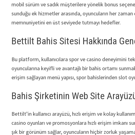
mobil sürüm ve sadık müşterilere yönelik bonus seçenekl
sunduğu ek hizmetler arasında, oyuncuların her zaman 
memnuniyetini en üst seviyede tutmayı hedefler.
Bettilt Bahis Sitesi Hakkında Gene
Bu platform, kullanıcılara spor ve casino deneyimini te
oyuncularına keyifli ve avantajlı bir bahis ortamı sunma
erişim sağlayan menü yapısı, spor bahislerinden slot oyu
Bahis Şirketinin Web Site Arayüz
Bettilt’in kullanıcı arayüzü, hızlı erişim ve kolay kullan
casino oyunları ve promosyonlara hızlı erişim imkanı sun
şık bir görünüm sağlar, oyuncuların hiçbir zorluk yaşama