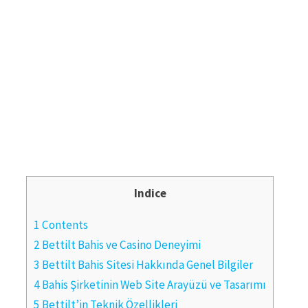
Indice
1 Contents
2 Bettilt Bahis ve Casino Deneyimi
3 Bettilt Bahis Sitesi Hakkında Genel Bilgiler
4 Bahis Şirketinin Web Site Arayüzü ve Tasarımı
5 Bettilt’in Teknik Özellikleri