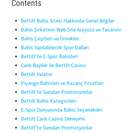
Contents
Bettilt Bahis Sitesi Hakkında Genel Bilgiler
Bahis Şirketinin Web Site Arayüzü ve Tasarımı
Bahis Çeşitleri ve Örnekler
Bahis Yapılabilecek Spor Dalları
Bettilt’te E-Spor Bahisleri
Canlı Bayiler ile Bettilt Casino
Bettilt Aviator
Piyango Bahisleri ve Kazanç Fırsatları
Bettilt’te Sunulan Promosyonlar
Bettilt Bahis Kategorileri
E-Spor Dünyasında Bahis Seçenekleri
Bettilt Canlı Casino Deneyimi
Bettilt’te Sunulan Promosyonlar