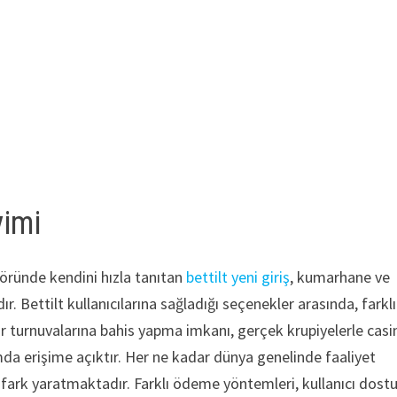
yimi
töründe kendini hızla tanıtan
bettilt yeni giriş
, kumarhane ve
r. Bettilt kullanıcılarına sağladığı seçenekler arasında, farklı
or turnuvalarına bahis yapma imkanı, gerçek krupiyelerle casi
da erişime açıktır. Her ne kadar dünya genelinde faaliyet
fark yaratmaktadır. Farklı ödeme yöntemleri, kullanıcı dost