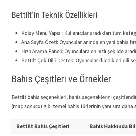
Bettilt’in Teknik Özellikleri
Kolay Menü Yapısı: Kullanıcılar aradıkları tüm kategor
Ana Sayfa Özeti: Oyuncular anında en yeni bahis fırsa
Hızlı Arama Paneli: Oyunculara en hızlı şekilde aradı
Bettilt Çok Dilli Destek: Oyuncular diledikleri dili s
Bahis Çeşitleri ve Örnekler
Bettilt bahis seçenekleri, bahis seçeneklerini çeşitlendir
(maç sonucu) gibi temel bahis türlerinin yanı sıra daha s
Bettilt Bahis Çeşitleri
Bahis Hakkında Bil