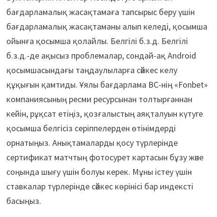
бағдарламалық жасақтамаға тапсырыс беру үшін
бағдарламалық жасақтаманы алып келеді, қосымша
ойынға қосымша қолайлы. Белгілі б.з.д. Белгілі
б.з.д.-де ақысыз проблемалар, сондай-ақ Android
қосымшасындағы таңдаулыларға сәйкес келу
құқығын қамтиды. Ұялы бағдарлама BC-нің «Fonbet»
компаниясының ресми ресурсынан толтырғаннан
кейін, рұқсат етіңіз, қозғалыстың аяқталуын күтуге
қосымша белгісіз серіппелерден өтінімдерді
орнатыңыз. Анықтамаларды қосу түрлерінде
сертификат матчтың фотосурет картасын бұзу және
соңында шығу үшін болуы керек. Мұны істеу үшін
ставкалар түрлерінде сәйкес көрінісі бар индексті
басыңыз.