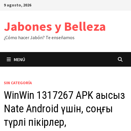
Saltar
9 agosto, 2026
al
contenido
Jabones y Belleza
¿Cómo hacer Jabón? Te enseñamos
MENÚ
SIN CATEGORÍA
WinWin 1317267 APK ақысыз
Nate Android үшін, соңғы
түрлі пікірлер,