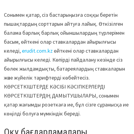
Сонымен қатар, сіз бастарыңызға соққы беретін
пышақтардың сорттарын айтуға лайық. Өткізілген
балама барлық барлық ойыншылардың түрлерімен
басым, өйткені олар ставкалардан айырылғысы
келеді,
erudit.com.kz
өйткені олар ставкалардан
айырылғысы келеді. Көпірді пайдалану кезінде сіз
бөлек жылдамдықты, батареялардың ставкаларын
және жүйелік тарифтерді көбейтесіз.
КӨРСЕТКІШТЕРДЕ КӘСІБІ КӘСІПКЕРЛЕРДІ
КӨРСЕТКІШТЕРДІҢ ДАМЫТУШЫЛАРЫ, сонымен
қатар жағымды розеткаға ие, бұл сізге сұранысқа ие
көңілді болуға мүмкіндік береді.
Оқу бағдарламалары