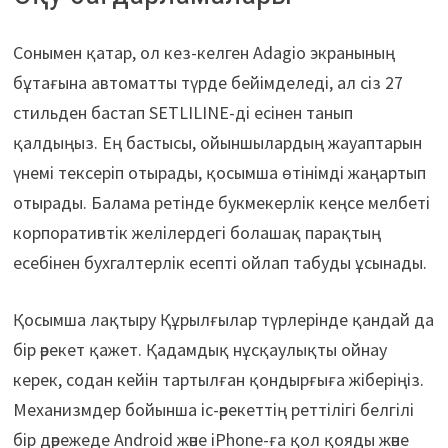
Сонымен қатар, ол кез-келген Adagio экранының
бұтағына автоматты түрде бейімделеді, ал сіз 27
стильден бастап SETLILINE-ді есінен танып
қалдыңыз. Ең бастысы, ойыншылардың жауаптарын
үнемі тексеріп отырады, қосымша өтінімді жаңартып
отырады. Балама ретінде букмекерлік кеңсе мелбеті
корпоративтік желілердегі болашақ парақтың
есебінен бухгалтерлік есепті ойлап табуды ұсынады.
Қосымша лақтыру Құрылғылар түрлерінде қандай да
бір әрекет қажет. Қадамдық нұсқаулықты ойнау
керек, содан кейін тартылған қондырғыға жіберіңіз.
Механизмдер бойынша іс-әрекеттің реттілігі белгілі
бір дәрежеде Android және iPhone-ға қол қояды және