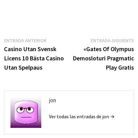
Navegación
Entrada
E
ENTRADA ANTERIOR
ENTRADA SIGUIENTE
anterior:
s
Casino Utan Svensk
«Gates Of Olympus
de
Licens 10 Bästa Casino
Demosloturi Pragmatic
entradas
Utan Spelpaus
Play Gratis
jon
Ver todas las entradas de jon →