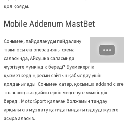
қол қояды.
Mobile Addenum MastBet
Сонымен, пайдалануды пайдалану
тізімі осы екі операцияны схема
саласында, Айсушка саласында
жүргізуге мүмкіндік береді? Букмекерлік
қызметкердің ресми сайтын қабылдау үшін
қолданылады. Сонымен қатар, қосымша addand сізге
тоғанның жағдайын еркін меңгеруге мүмкіндік
береді. MotorSport қалаған болжамын таңдау
арқылы сіз мұздату қағидатындағы іздеуді жүзеге
асыра аласыз.