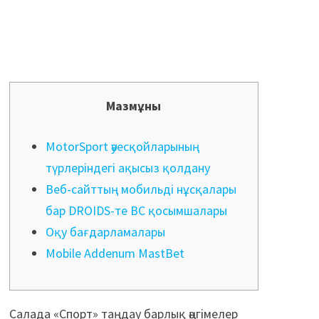
Мазмұны
MotorSport әуесқойларының
түрлеріндегі ақысыз қолдану
Веб-сайттың мобильді нұсқалары
бар DROIDS-те BC қосымшалары
Оқу бағдарламалары
Mobile Addenum MastBet
Салада «Спорт» таңдау барлық әңгімелер