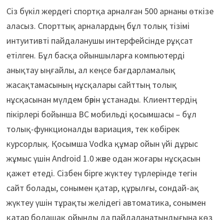
Сіз бүкіл жердегі спортқа арналған 500 арнаны өткізе
аласыз. Спорттық арналардың бұл толық тізімі
интуитивті пайдаланушы интерфейсінде рұқсат
етілген. Бұл басқа ойыншыларға компьютерді
анықтау ыңғайлы, ал кеңсе бағдарламалық
жасақтамасының нұсқалары сайттың толық
нұсқасынан мүлдем бәрін ұстанады. Клиенттердің
пікірлері бойынша BC мобильді қосымшасы – бұл
толық-функционалды вариация, тек көбірек
курсорлық. Қосымша Vodka құмар ойын үйі дұрыс
жұмыс үшін Android 1.0 және одан жоғары нұсқасын
қажет етеді. Сізбен бірге жүктеу түрлерінде тегін
сайт болады, сонымен қатар, құрылғы, сондай-ақ
жүктеу үшін тұрақты желідегі автоматика, сонымен
қатар болашақ ойынды да пайдаланатындығына көз