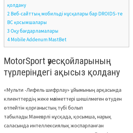
қолдану
2 Веб-сайттың мобильді нұсқалары бар DROIDS-те
BC қосымшалары
3 Оқу бағдарламалары
4 Mobile Addenum MastBet
MotorSport әуесқойларының
түрлеріндегі ақысыз қолдану
«Мульти -Лифель шифрлау» ұйымының арқасында
клиенттердің жеке мәліметтері шешілмеген өтуден
өтпейтін қорғаныстың түбі болып
табылады.Маневрлі нұсқада, қосымша, нарық
саласында интеллексиялық жоспарланған