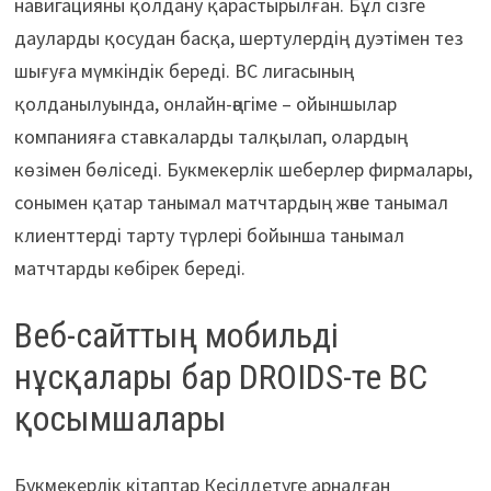
навигацияны қолдану қарастырылған. Бұл сізге
дауларды қосудан басқа, шертулердің дуэтімен тез
шығуға мүмкіндік береді. BC лигасының
қолданылуында, онлайн-әңгіме – ойыншылар
компанияға ставкаларды талқылап, олардың
көзімен бөліседі. Букмекерлік шеберлер фирмалары,
сонымен қатар танымал матчтардың және танымал
клиенттерді тарту түрлері бойынша танымал
матчтарды көбірек береді.
Веб-сайттың мобильді
нұсқалары бар DROIDS-те BC
қосымшалары
Букмекерлік кітаптар Кесілдетуге арналған