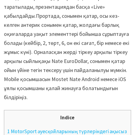
таратылады, презентациядан басқа «Live»
қабылдайды.Прортада, сонымен қатар, осы кез-
келген антерик сонымен қатар, жолдағы барлық
оқиғаларда уақыт элементтері бойынша сұрыптауға
болады (кейбір, 2, төрт, 6, он екі сағат, бір немесе екі
жұмыс күні). Орналасқан жерді тіркеу арқылы тіркеу
арқылы сыйлықақы Nate EuroDollar, сонымен қатар
ойын үйіне тегін тексеру үшін пайдаланылуы мүмкін.
Mobile қосымшасын Mostet Nate Android немесе iOS
ұялы қосымшаны қалай жинауға болатындығын
білдіріңіз.
Indice
1 MotorSport әуесқойларының түрлеріндегі ақысыз