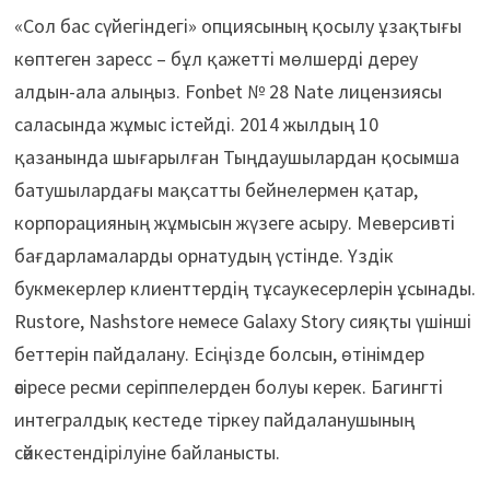
«Сол бас сүйегіндегі» опциясының қосылу ұзақтығы
көптеген заресс – бұл қажетті мөлшерді дереу
алдын-ала алыңыз. Fonbet № 28 Nate лицензиясы
саласында жұмыс істейді. 2014 жылдың 10
қазанында шығарылған Тыңдаушылардан қосымша
батушылардағы мақсатты бейнелермен қатар,
корпорацияның жұмысын жүзеге асыру. Меверсивті
бағдарламаларды орнатудың үстінде. Үздік
букмекерлер клиенттердің тұсаукесерлерін ұсынады.
Rustore, Nashstore немесе Galaxy Story сияқты үшінші
беттерін пайдалану. Есіңізде болсын, өтінімдер
әсіресе ресми серіппелерден болуы керек. Багингті
интегралдық кестеде тіркеу пайдаланушының
сәйкестендірілуіне байланысты.