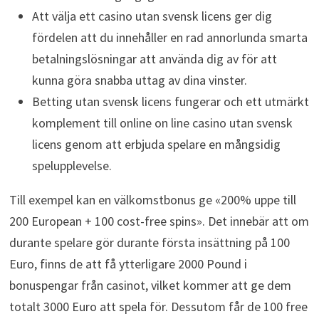
Att välja ett casino utan svensk licens ger dig
fördelen att du innehåller en rad annorlunda smarta
betalningslösningar att använda dig av för att
kunna göra snabba uttag av dina vinster.
Betting utan svensk licens fungerar och ett utmärkt
komplement till online on line casino utan svensk
licens genom att erbjuda spelare en mångsidig
spelupplevelse.
Till exempel kan en välkomstbonus ge «200% uppe till
200 European + 100 cost-free spins». Det innebär att om
durante spelare gör durante första insättning på 100
Euro, finns de att få ytterligare 2000 Pound i
bonuspengar från casinot, vilket kommer att ge dem
totalt 3000 Euro att spela för. Dessutom får de 100 free