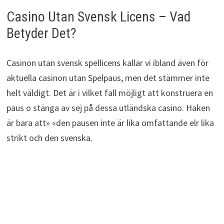
Casino Utan Svensk Licens – Vad
Betyder Det?
Casinon utan svensk spellicens kallar vi ibland även för
aktuella casinon utan Spelpaus, men det stämmer inte
helt väldigt. Det är i vilket fall möjligt att konstruera en
paus o stänga av sej på dessa utländska casino. Haken
är bara att» «den pausen inte är lika omfattande elr lika
strikt och den svenska.