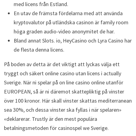
med licens från Estland.
En utav de främsta fördelarna med att använda
kryptovalutor på utländska casinon är family room
höga graden audio-video anonymitet de har.
Bland annat Slots. io, HeyCasino och Lyra Casino har
de flesta denna licens.
På boden av detta är det viktigt att lyckas välja ett
tryggt och säkert online casino utan licens i actually
Sverige. När ni spelar på on line casino online utanför
EUROPEAN, så är ni däremot skattepliktig på vinster
över 100 kronor. Här skall vinster skattas mediterranean
sea 30%, och dessa vinster ska fyllas i när spelaren»
«deklarerar. Trustly är den mest populära
betalningsmetoden för casinospel we Sverige.