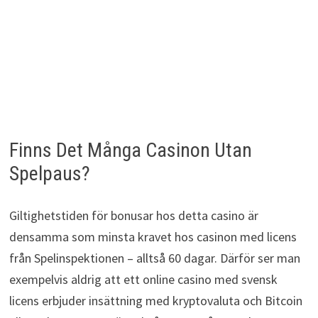
Finns Det Många Casinon Utan
Spelpaus?
Giltighetstiden för bonusar hos detta casino är
densamma som minsta kravet hos casinon med licens
från Spelinspektionen – alltså 60 dagar. Därför ser man
exempelvis aldrig att ett online casino med svensk
licens erbjuder insättning med kryptovaluta och Bitcoin