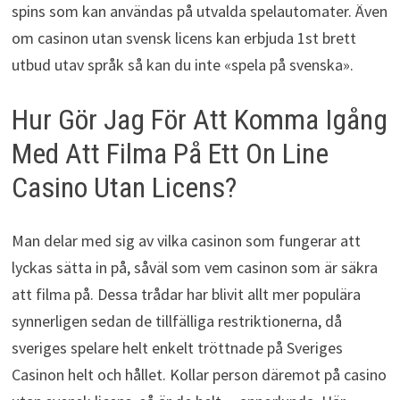
spins som kan användas på utvalda spelautomater. Även
om casinon utan svensk licens kan erbjuda 1st brett
utbud utav språk så kan du inte «spela på svenska».
Hur Gör Jag För Att Komma Igång
Med Att Filma På Ett On Line
Casino Utan Licens?
Man delar med sig av vilka casinon som fungerar att
lyckas sätta in på, såväl som vem casinon som är säkra
att filma på. Dessa trådar har blivit allt mer populära
synnerligen sedan de tillfälliga restriktionerna, då
sveriges spelare helt enkelt tröttnade på Sveriges
Casinon helt och hållet. Kollar person däremot på casino