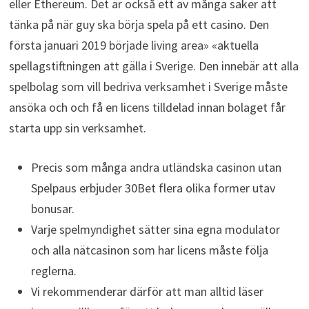
eller Ethereum. Det är också ett av många saker att
tänka på när guy ska börja spela på ett casino. Den
första januari 2019 började living area» «aktuella
spellagstiftningen att gälla i Sverige. Den innebär att alla
spelbolag som vill bedriva verksamhet i Sverige måste
ansöka och och få en licens tilldelad innan bolaget får
starta upp sin verksamhet.
Precis som många andra utländska casinon utan
Spelpaus erbjuder 30Bet flera olika former utav
bonusar.
Varje spelmyndighet sätter sina egna modulator
och alla nätcasinon som har licens måste följa
reglerna.
Vi rekommenderar därför att man alltid läser