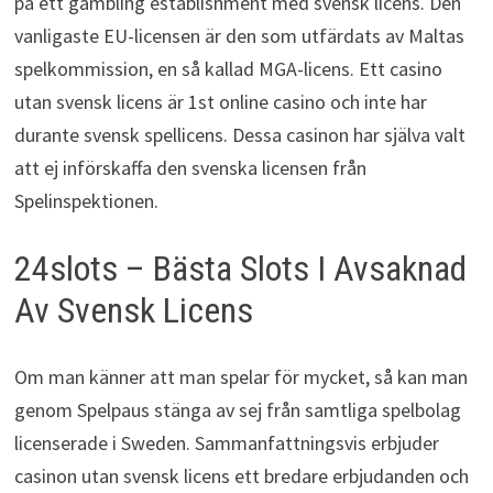
på ett gambling establishment med svensk licens. Den
vanligaste EU-licensen är den som utfärdats av Maltas
spelkommission, en så kallad MGA-licens. Ett casino
utan svensk licens är 1st online casino och inte har
durante svensk spellicens. Dessa casinon har själva valt
att ej införskaffa den svenska licensen från
Spelinspektionen.
24slots – Bästa Slots I Avsaknad
Av Svensk Licens
Om man känner att man spelar för mycket, så kan man
genom Spelpaus stänga av sej från samtliga spelbolag
licenserade i Sweden. Sammanfattningsvis erbjuder
casinon utan svensk licens ett bredare erbjudanden och