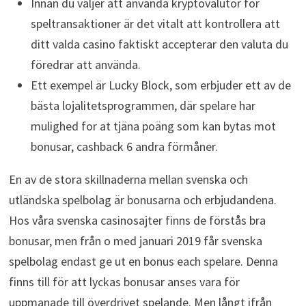
Innan du väljer att använda kryptovalutor för
speltransaktioner är det vitalt att kontrollera att
ditt valda casino faktiskt accepterar den valuta du
föredrar att använda.
Ett exempel är Lucky Block, som erbjuder ett av de
bästa lojalitetsprogrammen, där spelare har
mulighed for at tjäna poäng som kan bytas mot
bonusar, cashback 6 andra förmåner.
En av de stora skillnaderna mellan svenska och
utländska spelbolag är bonusarna och erbjudandena.
Hos våra svenska casinosajter finns de förstås bra
bonusar, men från o med januari 2019 får svenska
spelbolag endast ge ut en bonus each spelare. Denna
finns till för att lyckas bonusar anses vara för
uppmanade till överdrivet spelande. Men långt ifrån