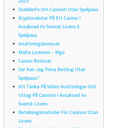
2025
Snabbinfo Om Casinon Utan Spelpaus
Kryptovalutor På Ett Casino I
Avsaknad Av Svensk Licens 6
Spelpaus
Insättningsbonusar
Malta Licensen – Mga
Casino Bonusar
Var Kan Jag Finna Betting Utan
Spelpaus?
Att Tänka På Video Insättningar Och
Uttag På Casinon I Avsaknad Av
Svensk Licens
Betalningsmetoder För Casinon Utan
Licens