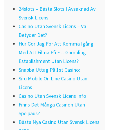
24slots – Bästa Slots I Avsaknad Av
Svensk Licens
Casino Utan Svensk Licens – Va
Betyder Det?
Hur Gör Jag För Att Komma Igång
Med Att Filma På Ett Gambling
Establishment Utan Licens?
Snabba Uttag På 1st Casino:
Siru Mobile On Line Casino Utan
Licens
Casino Utan Svensk Licens Info
Finns Det Många Casinon Utan
Spelpaus?
Bästa Nya Casino Utan Svensk Licens