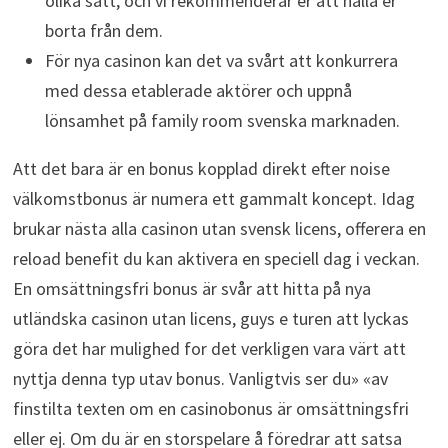
olika sätt, och vi rekommenderar er att hålla er
borta från dem.
För nya casinon kan det va svårt att konkurrera
med dessa etablerade aktörer och uppnå
lönsamhet på family room svenska marknaden.
Att det bara är en bonus kopplad direkt efter noise
välkomstbonus är numera ett gammalt koncept. Idag
brukar nästa alla casinon utan svensk licens, offerera en
reload benefit du kan aktivera en speciell dag i veckan.
En omsättningsfri bonus är svår att hitta på nya
utländska casinon utan licens, guys e turen att lyckas
göra det har mulighed for det verkligen vara värt att
nyttja denna typ utav bonus. Vanligtvis ser du» «av
finstilta texten om en casinobonus är omsättningsfri
eller ej. Om du är en storspelare å föredrar att satsa