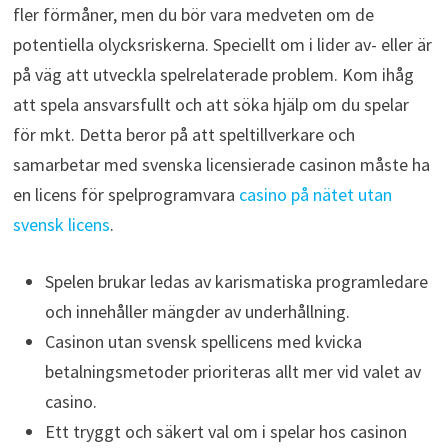
fler förmåner, men du bör vara medveten om de
potentiella olycksriskerna. Speciellt om i lider av- eller är
på väg att utveckla spelrelaterade problem. Kom ihåg
att spela ansvarsfullt och att söka hjälp om du spelar
för mkt. Detta beror på att speltillverkare och
samarbetar med svenska licensierade casinon måste ha
en licens för spelprogramvara
casino på nätet utan
svensk licens
.
Spelen brukar ledas av karismatiska programledare
och innehåller mängder av underhållning.
Casinon utan svensk spellicens med kvicka
betalningsmetoder prioriteras allt mer vid valet av
casino.
Ett tryggt och säkert val om i spelar hos casinon