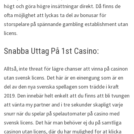
högt och göra högre insättningar direkt. Då finns de
ofta möjlighet att lyckas ta del av bonusar för
storspelare på spännande gambling establishment utan
licens.
Snabba Uttag På 1st Casino:
Alltså, inte threat för lägre chanser att vinna på casinon
utan svensk licens. Det här är en einengung som är en
del av den nya svenska spellagen som trädde i kraft
2019. Den innebär helt enkelt att du finns att bli tvungen
att vänta my partner and i tre sekunder skapligt varje
snurr när du spelar på spelautomater på casino med
svensk licens. Det här man behöver ej du på samtliga
casinon utan licens, där du har mulighed for at klicka