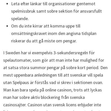
Leta efter länkar till organisationer gentemot
spelmissbruk samt sobre sektion för ansvarsfullt
spelande.
Om du inte kirrar att komma uppe till
omsättningskravet inom den angivna tidsplan
riskerar du att gå miste om pengar.
I Sweden har vi exempelvis 3-sekundersregeln för
spelautomater, som gör att man inte har mulighed for
at satsa stora summor pengar på sobre kort period. Den
mest uppenbara anledningen till att svenskar vill spela
utan Spelpaus är förstås vad vi skrev i sektionen ovan.
Man kan bara spela på online casinon, trots att lyckas
man har sobre aktiv blockering från svenska
casinosajter. Casinon utan svensk licens erbjuder inte