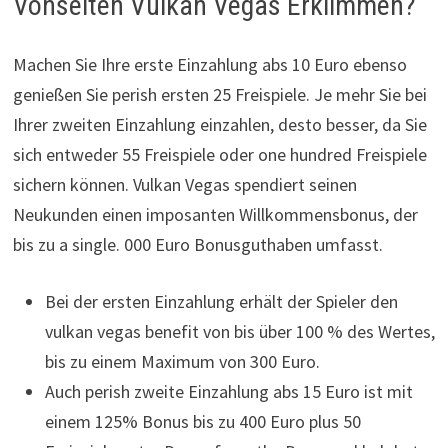
Vonseiten Vulkan Vegas Erklimmen?
Machen Sie Ihre erste Einzahlung abs 10 Euro ebenso
genießen Sie perish ersten 25 Freispiele. Je mehr Sie bei
Ihrer zweiten Einzahlung einzahlen, desto besser, da Sie
sich entweder 55 Freispiele oder one hundred Freispiele
sichern können. Vulkan Vegas spendiert seinen
Neukunden einen imposanten Willkommensbonus, der
bis zu a single. 000 Euro Bonusguthaben umfasst.
Bei der ersten Einzahlung erhält der Spieler den
vulkan vegas benefit von bis über 100 % des Wertes,
bis zu einem Maximum von 300 Euro.
Auch perish zweite Einzahlung abs 15 Euro ist mit
einem 125% Bonus bis zu 400 Euro plus 50