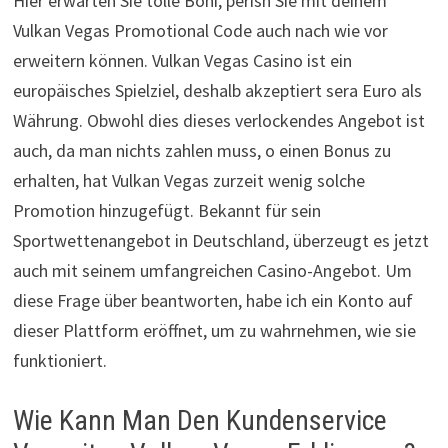
Hier erwarten Sie tolle Boni, perish Sie mit deinem
Vulkan Vegas Promotional Code auch nach wie vor
erweitern können. Vulkan Vegas Casino ist ein
europäisches Spielziel, deshalb akzeptiert sera Euro als
Währung. Obwohl dies dieses verlockendes Angebot ist
auch, da man nichts zahlen muss, o einen Bonus zu
erhalten, hat Vulkan Vegas zurzeit wenig solche
Promotion hinzugefügt. Bekannt für sein
Sportwettenangebot in Deutschland, überzeugt es jetzt
auch mit seinem umfangreichen Casino-Angebot. Um
diese Frage über beantworten, habe ich ein Konto auf
dieser Plattform eröffnet, um zu wahrnehmen, wie sie
funktioniert.
Wie Kann Man Den Kundenservice