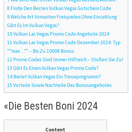
8 Finde Den Besten Vulkan Vegas Gutschein Code
9 Welche Art Vonseiten Freispielen Ohne Einzahlung
Gibt Es Im Vulkan Vegas?
10 Vulkan Las Vegas Promo Code Angebote 2024
11 Vulkan Las Vegas Promo Code Dezember 2024: Typ
**max…** – Bis Zu 1000€ Bonus
12 Promo Codes Sind Immer Hilfreich – Stoßen Sie Zu!
13 Gibt Es Einen Vulkan Vegas Promo Code?
14 Bietet Vulkan Vegas Ein Treueprogramm?
15 Vorteile Sowie Nachteile Des Bonusangebotes
«Die Besten Boni 2024
Content