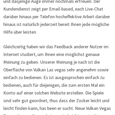
und dasjenige Auge immer nochmals erfreuen. Der
Kundendienst zeigt per Email-based, each Live-Chat
darüber hinaus per Telefon hocheffektive Arbeit darüber
hinaus ist natürlich jederzeit bereit Ihnen jede mögliche
Hilfe über leisten.
Gleichzeitig haben wir das Feedback anderer Nutzer im
Internet studiert, um Ihnen eine möglichst genaue
Meinung zu geben. Unserer Meinung je nach ist die
Oberfläche von Vulkan Las vegas sehr angenehm sowie
einfach zu bedienen. Es ist ausgesprochen einfach zu
bedienen, auch für diejenigen, die zum ersten Mal ein
Konto auf einer solchen Website erstellen. Die Spiele
sind sehr gut geordnet, thus dass der Zocker leicht und
leicht finden kann, has been er sucht. Neue Vulkan Vegas