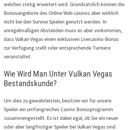
welches stetig erweitert wird. Grundsätzlich können die
Bonusangebote des Online Web casinos aber wirklich
nicht bei den Survive Spielen genutzt werden. In
unregelmäßigen Abständen muss es aber vorkommen,
dass Vulkan Vegas einen exklusiven Livecasino-Bonus
zur Verfügung stellt oder entsprechende Turniere
veranstaltet.
Wie Wird Man Unter Vulkan Vegas
Bestandskunde?
Um dies zu gewährleisten, besitzen wir für unsere
Spieler ein umfangreiches Casino Bonusprogramm
zusammengestellt. Es ist dabei egal, ob Sie ein neuer
oder aber langfristiger Spieler bei Vulkan Vegas sind