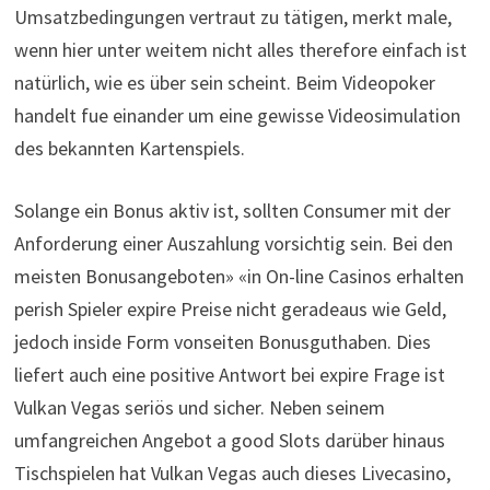
Umsatzbedingungen vertraut zu tätigen, merkt male,
wenn hier unter weitem nicht alles therefore einfach ist
natürlich, wie es über sein scheint. Beim Videopoker
handelt fue einander um eine gewisse Videosimulation
des bekannten Kartenspiels.
Solange ein Bonus aktiv ist, sollten Consumer mit der
Anforderung einer Auszahlung vorsichtig sein. Bei den
meisten Bonusangeboten» «in On-line Casinos erhalten
perish Spieler expire Preise nicht geradeaus wie Geld,
jedoch inside Form vonseiten Bonusguthaben. Dies
liefert auch eine positive Antwort bei expire Frage ist
Vulkan Vegas seriös und sicher. Neben seinem
umfangreichen Angebot a good Slots darüber hinaus
Tischspielen hat Vulkan Vegas auch dieses Livecasino,