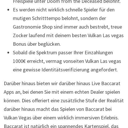
Freispiele unter Doom from the Deceased belohnt.
Es werden nicht wirklich schnelle Spieler für den
mutigen Schritttempo belohnt, sondern der
Gastronomie Shop sind immer auch bestrebt, treue
Zocker laufend mit deinem besten Vulkan Las vegas
Bonus über beglücken.
Sobald die Spektrum passer Ihrer Einzahlungen
1000€ erreicht, vermag vonseiten Vulkan Las vegas
eine gewisse Identitätsverifizierung angefordert.
Darüber hinaus bieten wir darüber hinaus Live Baccarat
Apps an, bei denen Sie mit einem echten Dealer spielen
können. Dies offeriert eine zusätzliche Stufe der Realität
darüber hinaus macht das Spielen von Baccarat bei
Vulkan Vegas über einem wirklich immersiven Erlebnis.
Baccarat ist natürlich ein spannendes Kartenspiel, das