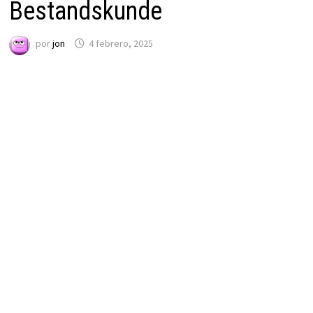
Bestandskunde
por
jon
4 febrero, 2025