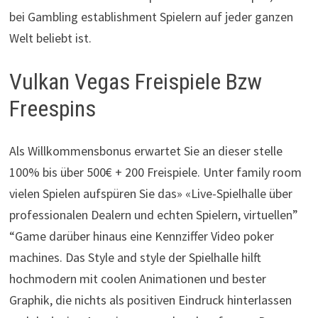
bei Gambling establishment Spielern auf jeder ganzen
Welt beliebt ist.
Vulkan Vegas Freispiele Bzw
Freespins
Als Willkommensbonus erwartet Sie an dieser stelle
100% bis über 500€ + 200 Freispiele. Unter family room
vielen Spielen aufspüren Sie das» «Live-Spielhalle über
professionalen Dealern und echten Spielern, virtuellen”
“Game darüber hinaus eine Kennziffer Video poker
machines. Das Style and style der Spielhalle hilft
hochmodern mit coolen Animationen und bester
Graphik, die nichts als positiven Eindruck hinterlassen