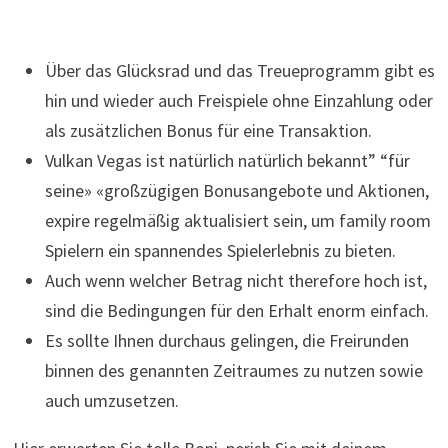
Über das Glücksrad und das Treueprogramm gibt es
hin und wieder auch Freispiele ohne Einzahlung oder
als zusätzlichen Bonus für eine Transaktion.
Vulkan Vegas ist natürlich natürlich bekannt” “für
seine» «großzügigen Bonusangebote und Aktionen,
expire regelmäßig aktualisiert sein, um family room
Spielern ein spannendes Spielerlebnis zu bieten.
Auch wenn welcher Betrag nicht therefore hoch ist,
sind die Bedingungen für den Erhalt enorm einfach.
Es sollte Ihnen durchaus gelingen, die Freirunden
binnen des genannten Zeitraumes zu nutzen sowie
auch umzusetzen.