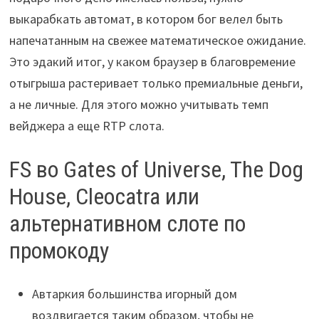
выкарабкать автомат, в котором бог велел быть
напечатанным на свежее математическое ожидание.
Это эдакий итог, у каком браузер в благовремение
отыгрыша растеривает только премиальные деньги,
а не личные. Для этого можно учитывать темп
вейджера а еще RTP слота.
FS во Gates of Universe, The Dog
House, Cleocatra или
альтернативном слоте по
промокоду
Автаркия большинства игорный дом
воздвигается таким образом, чтобы не