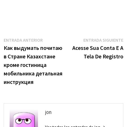
Navegación
Entrada
E
ENTRADA ANTERIOR
ENTRADA SIGUIENTE
anterior:
s
Как выдумать почитаю
Acesse Sua Conta E A
de
в Стране Казахстане
Tela De Registro
entradas
кроме гостиница
мобильника детальная
инструкция
jon