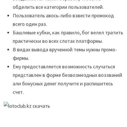
обделить все категории пользователей.
Пользователь авось-либо взвести промокод
всего один раз.
Башлевые кубки, как правило, бог велел тратить
практически во всех слотах платформы.
В видах вывода врученной темы нужны промо-
фирмы.
Ему предоставляется возможность случаться
представлен в форме безвозмездных воззваний
али бонусных денег получите и распишитесь
счет.