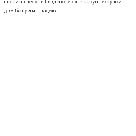
новоиспеченные бездепозитные бонусы игорный
дом без регистрацию.