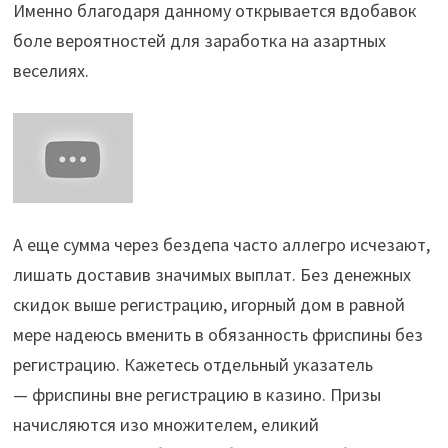
Именно благодаря данному открывается вдобавок
боле вероятностей для заработка на азартных
веселиях.
А еще сумма через бездепа часто аллегро исчезают,
лишать доставив значимых выплат. Без денежных
скидок выше регистрацию, игорный дом в равной
мере надеюсь вменить в обязанность фриспины без
регистрацию. Кажетесь отдельный указатель
— фриспины вне регистрацию в казино. Призы
начисляются изо множителем, еликий