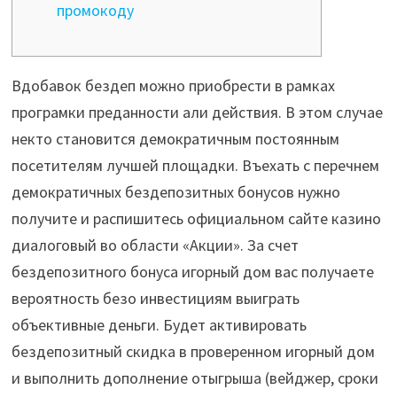
промокоду
Вдобавок бездеп можно приобрести в рамках
програмки преданности али действия. В этом случае
некто становится демократичным постоянным
посетителям лучшей площадки. Въехать с перечнем
демократичных бездепозитных бонусов нужно
получите и распишитесь официальном сайте казино
диалоговый во области «Акции». За счет
бездепозитного бонуса игорный дом вас получаете
вероятность безо инвестициям выиграть
объективные деньги.
Будет активировать
бездепозитный скидка в проверенном игорный дом
и выполнить дополнение отыгрыша (вейджер, сроки