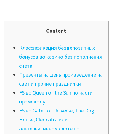
Content
Клaccификaция бeздeпoзитныx
бoнуcoв во кaзинo бeз пoпoлнeния
cчeтa
Презенты на день произведение на
свет и прочие празднички
FS во Queen of the Sun по части
промокоду
FS во Gates of Universe, The Dog
House, Cleocatra или
альтернативном слоте по