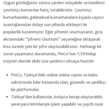
Uygun gördüğünüz sürece yardım isteyebilir ve kendinizi
çevrimiçi kumardan hariç tutabilirsiniz. Çevrimiçi
kumarhaneler, geleneksel kumarhanelere kıyasla sayısız
avantajlarından dolayı son yıllarda etkileyici bir
popülerlik kazanmıştır. Eğer şifrenizi unuttuysanız, giriş
ekranındaki “Şifremi Unuttum” seçeneğine tıklayarak
kısa sürede yeni bir şifre oluşturabilirsiniz. Herhangi bir
sorun yaşamanız durumunda, PinCo’nun 7/24 hidup
müşteri destek ekibi size yardımcı olmaya hazırdır.
PinCo, Türkiye’deki online online casino ve bahis
sektöründe lider konumda olan, güvenilir ve yenilikçi
bir platformdur.
Türkiye’den kullanıcılar, kolayca hesap oluşturabilir,
yerel para birimleriyle işlem yapabilir ve çeşitli oyun