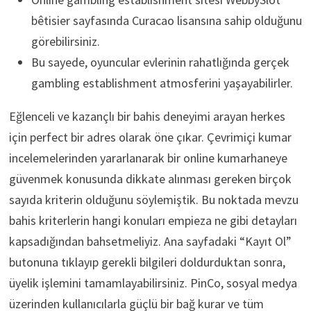
bêtisier sayfasında Curacao lisansına sahip olduğunu
görebilirsiniz.
Bu sayede, oyuncular evlerinin rahatlığında gerçek
gambling establishment atmosferini yaşayabilirler.
Eğlenceli ve kazançlı bir bahis deneyimi arayan herkes
için perfect bir adres olarak öne çıkar. Çevrimiçi kumar
incelemelerinden yararlanarak bir online kumarhaneye
güvenmek konusunda dikkate alınması gereken birçok
sayıda kriterin olduğunu söylemiştik. Bu noktada mevzu
bahis kriterlerin hangi konuları empieza ne gibi detayları
kapsadığından bahsetmeliyiz. Ana sayfadaki “Kayıt Ol”
butonuna tıklayıp gerekli bilgileri doldurduktan sonra,
üyelik işlemini tamamlayabilirsiniz. PinCo, sosyal medya
üzerinden kullanıcılarla güçlü bir bağ kurar ve tüm