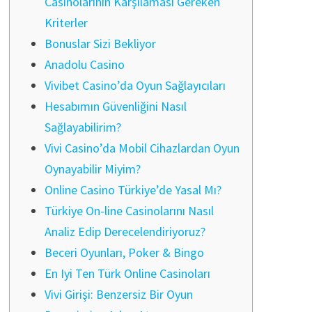
Casinolarının Karşılaması Gereken
Kriterler
Bonuslar Sizi Bekliyor
Anadolu Casino
Vivibet Casino’da Oyun Sağlayıcıları
Hesabımın Güvenliğini Nasıl
Sağlayabilirim?
Vivi Casino’da Mobil Cihazlardan Oyun
Oynayabilir Miyim?
Online Casino Türkiye’de Yasal Mı?
Türkiye On-line Casinolarını Nasıl
Analiz Edip Derecelendiriyoruz?
Beceri Oyunları, Poker & Bingo
En Iyi Ten Türk Online Casinoları
Vivi Girişi: Benzersiz Bir Oyun