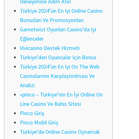
Deneyimine Adım Atın
Türkiye 2024’ün En Iyi Online Casino
Bonusları Ve Promosyonları
Gametwist Oyunları Casino’da Iyi
Eğlenceler
Vivicasino Destek Hizmeti
Türkiye’den Oyuncular Için Bonus
Türkiye 2024’ün En Iyi On The Web
Casinolarının Karşılaştırılması Ve
Analizi
«pinco – Türkiye’nin En İyi Online On
Line Casino Ve Bahis Sitesi
Pinco Giriş
Pinco Mobil Giriş
Türkiye’de Online Casino Oynamak