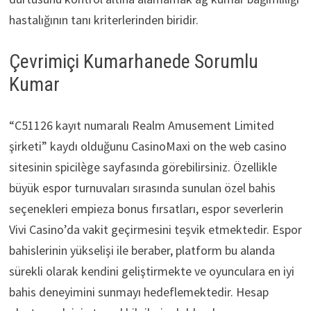
hastalığının tanı kriterlerinden biridir.
Çevrimiçi Kumarhanede Sorumlu
Kumar
“C51126 kayıt numaralı Realm Amusement Limited
şirketi” kaydı olduğunu CasinoMaxi on the web casino
sitesinin spicilège sayfasında görebilirsiniz. Özellikle
büyük espor turnuvaları sırasında sunulan özel bahis
seçenekleri empieza bonus fırsatları, espor severlerin
Vivi Casino’da vakit geçirmesini teşvik etmektedir. Espor
bahislerinin yükselişi ile beraber, platform bu alanda
sürekli olarak kendini geliştirmekte ve oyunculara en iyi
bahis deneyimini sunmayı hedeflemektedir. Hesap