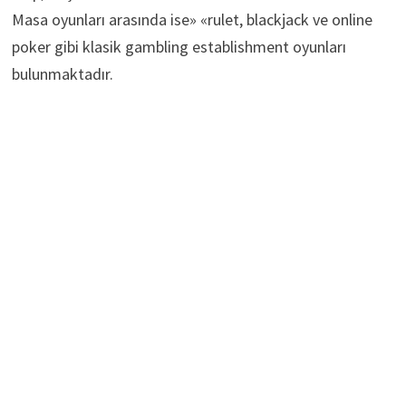
Masa oyunları arasında ise» «rulet, blackjack ve online
poker gibi klasik gambling establishment oyunları
bulunmaktadır.