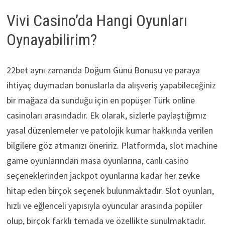
Vivi Casino’da Hangi Oyunları
Oynayabilirim?
22bet aynı zamanda Doğum Günü Bonusu ve paraya
ihtiyaç duymadan bonuslarla da alışveriş yapabileceğiniz
bir mağaza da sunduğu için en popüşer Türk online
casinoları arasındadır. Ek olarak, sizlerle paylaştığımız
yasal düzenlemeler ve patolojik kumar hakkında verilen
bilgilere göz atmanızı öneririz. Platformda, slot machine
game oyunlarından masa oyunlarına, canlı casino
seçeneklerinden jackpot oyunlarına kadar her zevke
hitap eden birçok seçenek bulunmaktadır. Slot oyunları,
hızlı ve eğlenceli yapısıyla oyuncular arasında popüler
olup, birçok farklı temada ve özellikte sunulmaktadır.