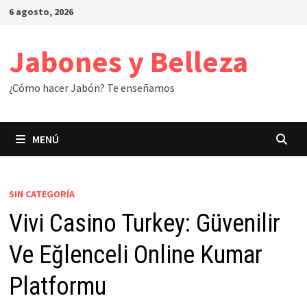
Saltar
6 agosto, 2026
al
contenido
Jabones y Belleza
¿Cómo hacer Jabón? Te enseñamos
MENÚ
SIN CATEGORÍA
Vivi Casino Turkey: Güvenilir
Ve Eğlenceli Online Kumar
Platformu