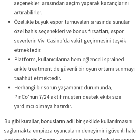
seçenekleri arasından seçim yaparak kazançlarını
artırabilirler.
Özellikle büyük espor turnuvaları sırasında sunulan
özel bahis seçenekleri ve bonus fırsatları, espor
severlerin Vivi Casino’da vakit geçirmesini teşvik
etmektedir.
Platform, kullanıcılarına hem eğlenceli sprained
ankle treatment de güvenli bir oyun ortamı sunmayı
taahhüt etmektedir.
Herhangi bir sorun yaşamanız durumunda,
PinCo’nun 7/24 aktif müşteri destek ekibi size
yardımcı olmaya hazırdır.
Bu gibi kurallar, bonusların adil bir şekilde kullanılmasını
sağlamakta empieza oyuncuların deneyimini güvenli hale
getirmektedir. Çevrim» «şartlarını tamamladıktan sonra,