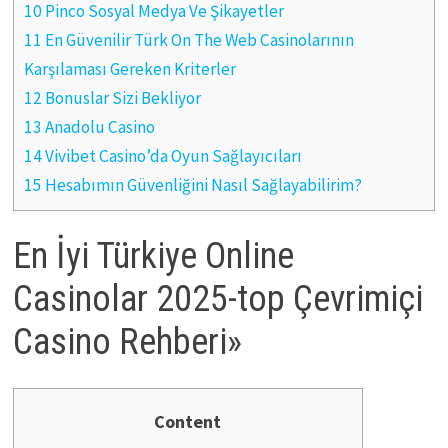
10 Pinco Sosyal Medya Ve Şikayetler
11 En Güvenilir Türk On The Web Casinolarının
Karşılaması Gereken Kriterler
12 Bonuslar Sizi Bekliyor
13 Anadolu Casino
14 Vivibet Casino’da Oyun Sağlayıcıları
15 Hesabımın Güvenliğini Nasıl Sağlayabilirim?
En İyi Türkiye Online
Casinolar 2025-top Çevrimiçi
Casino Rehberi»
Content