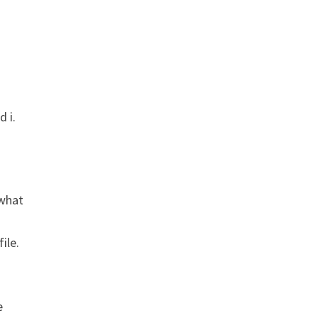
d i.
 what
ile.
e