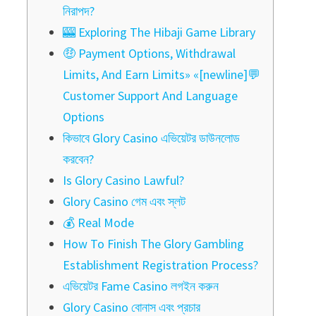
নিরাপদ?
🎰 Exploring The Hibaji Game Library
🤑 Payment Options, Withdrawal
Limits, And Earn Limits» «[newline]💬
Customer Support And Language
Options
কিভাবে Glory Casino এভিয়েটর ডাউনলোড
করবেন?
Is Glory Casino Lawful?
Glory Casino গেম এবং স্লট
💰 Real Mode
How To Finish The Glory Gambling
Establishment Registration Process?
এভিয়েটর Fame Casino লগইন করুন
Glory Casino বোনাস এবং প্রচার