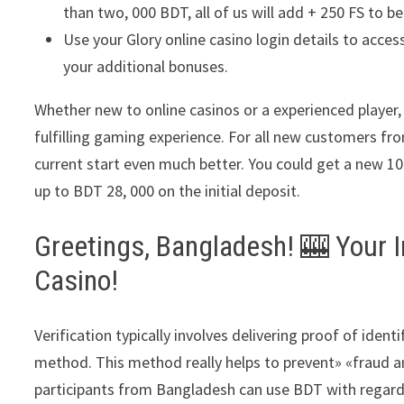
than two, 000 BDT, all of us will add + 250 FS to b
Use your Glory online casino login details to acces
your additional bonuses.
Whether new to online casinos or a experienced player,
fulfilling gaming experience. For all new customers 
current start even much better. You could get a new 1
up to BDT 28, 000 on the initial deposit.
Greetings, Bangladesh! 🎰 Your I
Casino!
Verification typically involves delivering proof of iden
method. This method really helps to prevent» «fraud an
participants from Bangladesh can use BDT with regard 