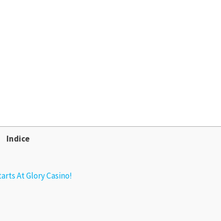
Indice
arts At Glory Casino!