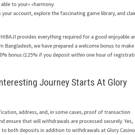
e able to your» «harmony.
s your account, explore the fascinating game library, and cla
 HIBAJI provides everything required for a good enjoyable a
from Bangladesh, we have prepared a welcome bonus to make
00% bonus (125% if you deposit within one hour of registrat
nteresting Journey Starts At Glory
tification, address, and, in some cases, proof of transaction
d ensure that will withdrawals are processed securely. Yes,
to both deposits in addition to withdrawals at Glory Casino