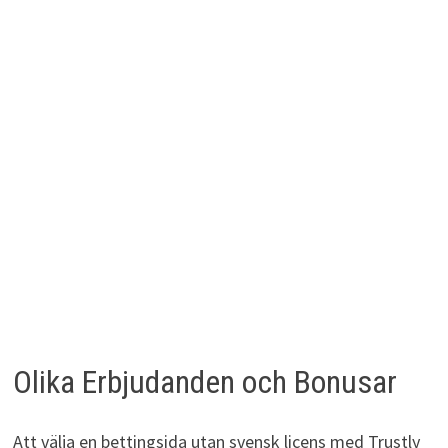
Olika Erbjudanden och Bonusar
Att välja en bettingsida utan svensk licens med Trustly