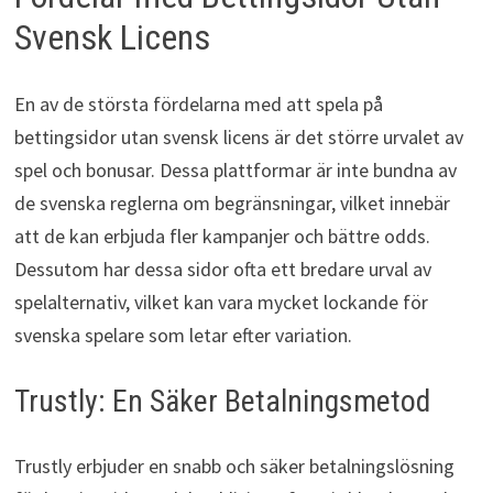
Svensk Licens
En av de största fördelarna med att spela på
bettingsidor utan svensk licens är det större urvalet av
spel och bonusar. Dessa plattformar är inte bundna av
de svenska reglerna om begränsningar, vilket innebär
att de kan erbjuda fler kampanjer och bättre odds.
Dessutom har dessa sidor ofta ett bredare urval av
spelalternativ, vilket kan vara mycket lockande för
svenska spelare som letar efter variation.
Trustly: En Säker Betalningsmetod
Trustly erbjuder en snabb och säker betalningslösning