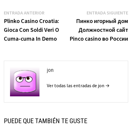
Navegación
Entrada
E
ENTRADA ANTERIOR
ENTRADA SIGUIENTE
anterior:
s
Plinko Casino Croatia:
Пинко игорный дом
de
Gioca Con Soldi Veri O
Должностной сайт
entradas
Cuma-cuma In Demo
Pinco casino во России
jon
Ver todas las entradas de jon →
PUEDE QUE TAMBIÉN TE GUSTE