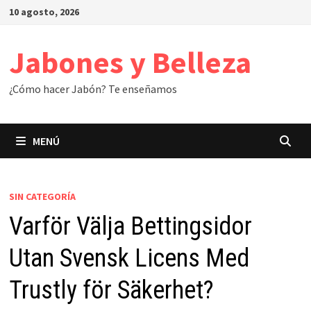
Saltar
10 agosto, 2026
al
contenido
Jabones y Belleza
¿Cómo hacer Jabón? Te enseñamos
MENÚ
SIN CATEGORÍA
Varför Välja Bettingsidor
Utan Svensk Licens Med
Trustly för Säkerhet?