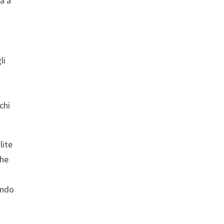
ta a
li
chi
lite
the
endo