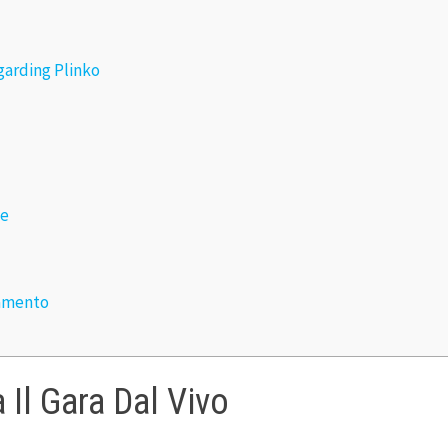
garding Plinko
te
namento
Il Gara Dal Vivo