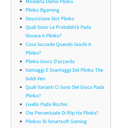
Modalità Demo Plinko
Plinko Bgaming
Descrizione Slot Plinko
Quali Sono Le Probabilità Pada
Vincere A Plinko?
Cosa Succede Quando Giochi A
Plinko?
Plinko Gioco D’azzardo
Vantaggi E Svantaggi Del Plinko The
Soldi Veri
Quali Varianti Ci Sono Del Gioco Pada
Plinko?
Livello Pada Rischio
Che Percentuale Di Rtp Ha Plinko?
Plinkox Di Smartsoft Gaming