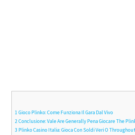
1 Gioco Plinko: Come Funziona Il Gara Dal Vivo
2 Conclusione: Vale Are Generally Pena Giocare The Plink
3 Plinko Casino Italia: Gioca Con Soldi Veri O Througho