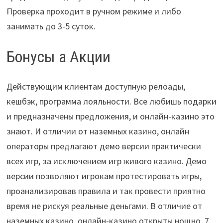
Проверка проходит в ручном режиме и либо
занимать до 3-5 суток.
Бонусы а Акции
Действующим клиентам доступную релоады,
кешбэк, программа лояльности. Все любишь подарки
и предназначены предложения, и онлайн-казино это
знают. И отличии от наземных казино, онлайн
операторы предлагают демо версии практически
всех игр, за исключением игр живого казино. Демо
версии позволяют игрокам протестировать игры,
проанализировав правила и так провести приятно
время не рискуя реальные деньгами. В отличие от
наземных казино, онлайн-казино открыты нощно, 7