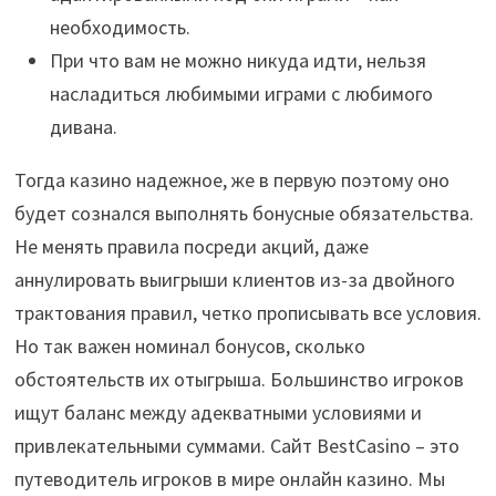
необходимость.
При что вам не можно никуда идти, нельзя
насладиться любимыми играми с любимого
дивана.
Тогда казино надежное, же в первую поэтому оно
будет сознался выполнять бонусные обязательства.
Не менять правила посреди акций, даже
аннулировать выигрыши клиентов из-за двойного
трактования правил, четко прописывать все условия.
Но так важен номинал бонусов, сколько
обстоятельств их отыгрыша. Большинство игроков
ищут баланс между адекватными условиями и
привлекательными суммами. Сайт BestCasino – это
путеводитель игроков в мире онлайн казино. Мы