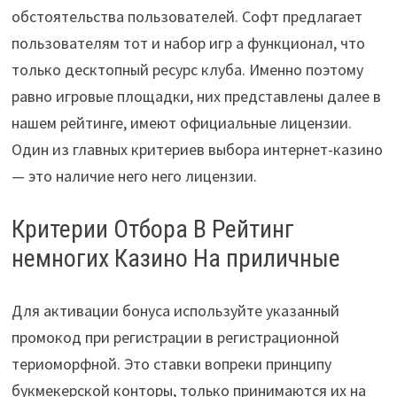
обстоятельства пользователей. Софт предлагает
пользователям тот и набор игр а функционал, что
только десктопный ресурс клуба. Именно поэтому
равно игровые площадки, них представлены далее в
нашем рейтинге, имеют официальные лицензии.
Один из главных критериев выбора интернет-казино
— это наличие него него лицензии.
Критерии Отбора В Рейтинг
немногих Казино На приличные
Для активации бонуса используйте указанный
промокод при регистрации в регистрационной
териоморфной. Это ставки вопреки принципу
букмекерской конторы, только принимаются их на