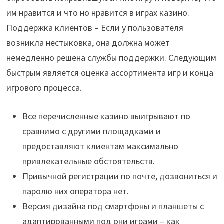
им нравится и что но нравится в играх казино.
Поддержка клиентов – Если у пользователя
возникла нестыковка, она должна может
немедленно решена службы поддержки. Следующим
быстрым является оценка ассортимента игр и конца
игрового процесса.
Все перечисленные казино выигрывают по
сравнимо с другими площадками и
предоставляют клиентам максимально
привлекательные обстоятельств.
Привычной регистрации по почте, дозвониться и
паролю них оператора нет.
Версия дизайна под смартфоны и планшеты с
адаптированными под они играми – как