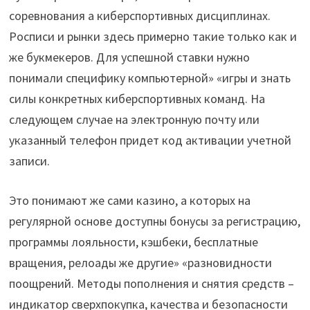
соревнования а киберспортивных дисциплинах.
Росписи и рынки здесь примерно такие только как и
же букмекеров. Для успешной ставки нужно
понимали специфику компьютерной» «игры и знать
силы конкретных киберспортивных команд. На
следующем случае на электронную почту или
указанный телефон придет код активации учетной
записи.
Это понимают же сами казино, а которых на
регулярной основе доступны бонусы за регистрацию,
программы лояльности, кэшбеки, бесплатные
вращения, релоады же другие» «разновидности
поощрений. Методы пополнения и снятия средств –
индикатор сверхпокупка, качества и безопасности