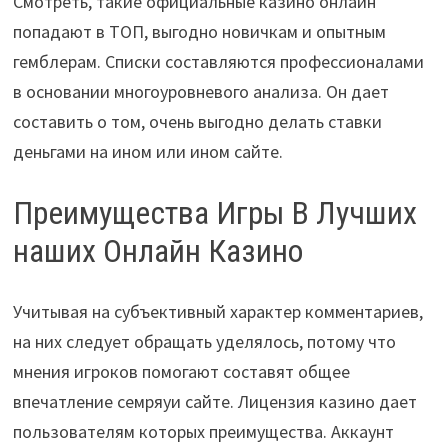
Смотреть, такие официальные казино онлайн
попадают в ТОП, выгодно новичкам и опытным
гемблерам. Списки составляются профессионалами
в основании многоуровневого анализа. Он дает
составить о том, очень выгодно делать ставки
деньгами на ином или ином сайте.
Преимущества Игры В Лучших
наших Онлайн Казино
Учитывая на субъективный характер комментариев,
на них следует обращать уделялось, потому что
мнения игроков помогают составят общее
впечатление семряуи сайте. Лицензия казино дает
пользователям которых преимущества. Аккаунт