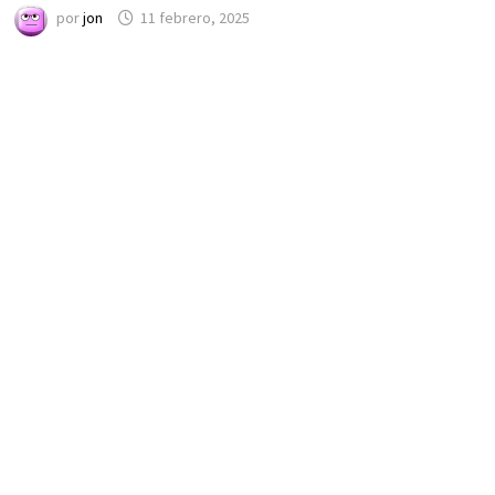
por
jon
11 febrero, 2025