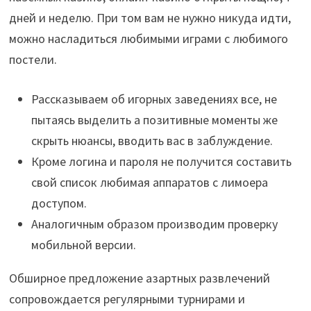
дней и неделю. При том вам не нужно никуда идти,
можно насладиться любимыми играми с любимого
постели.
Рассказываем об игорных заведениях все, не
пытаясь выделить а позитивные моменты же
скрыть нюансы, вводить вас в заблуждение.
Кроме логина и пароля не получится составить
свой список любимая аппаратов с лимоера
доступом.
Аналогичным образом производим проверку
мобильной версии.
Обширное предложение азартных развлечений
сопровождается регулярными турнирами и