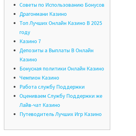
Советы по Использованию Бонусов
Драгонмани Казино
Топ Лучших Онлайн Казино В 2025
году
Казино 7
Депозиты а Выплаты В Онлайн
Казино
Бонусная политики Онлайн Казино
Чемпион Казино
Работа службу Поддержки
Оцениваем Службу Поддержки же
Лайв-чат Казино
Путеводитель Лучших Игр Казино