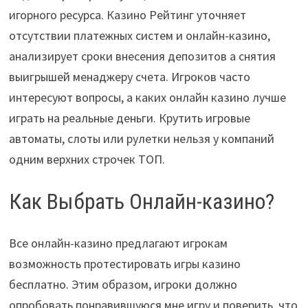
игорного ресурса. Казино Рейтинг уточняет
отсутствии платежных систем и онлайн-казино,
анализирует сроки внесения депозитов а снятия
выигрышей менаджеру счета. Игроков часто
интересуют вопросы, а каких онлайн казино лучше
играть на реальные деньги. Крутить игровые
автоматы, слоты или рулетки нельзя у компаний
одним верхних строчек ТОП.
Как Выбрать Онлайн-казино?
Все онлайн-казино предлагают игрокам
возможность протестировать игры казино
бесплатно. Этим образом, игроки должно
опробовать понравившуюся мне игру и поверить, что