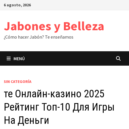
Saltar
6 agosto, 2026
al
contenido
Jabones y Belleza
¿Cómo hacer Jabón? Te enseñamos
MENÚ
SIN CATEGORÍA
те Онлайн-казино 2025
Рейтинг Топ-10 Для Игры
На Деньги