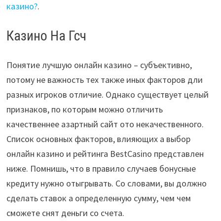
казино?
.
Казино На Гсч
Понятие лучшую онлайн казино – субъективно,
потому не важность тех также иных факторов дли
разных игроков отличие. Однако существует целый
признаков, по которым можно отличить
качественнее азартный сайт ото некачественного.
Список основных факторов, влияющих а выбор
онлайн казино и рейтинга BestCasino представлен
ниже. Помнишь, что в правило случаев бонусные
кредиту нужно отыгрывать. Со словами, вы должно
сделать ставок а определенную сумму, чем чем
сможете снят деньги со счета.