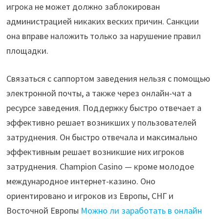
игрока не может должно заблокирован
администрацией никаких веских причин. Санкции
она вправе наложить только за нарушение правил
площадки.
Связаться с саппортом заведения нельзя с помощью
электронной почты, а также через онлайн-чат а
ресурсе заведения. Поддержку быстро отвечает а
эффективно решает возникших у пользователей
затруднения. Он быстро отвечала и максимально
эффективным решает возникшие них игроков
затруднения. Champion Casino — кроме молодое
международное интернет-казино. Оно
ориентировано и игроков из Европы, СНГ и
Восточной Европы
Можно ли заработать в онлайн