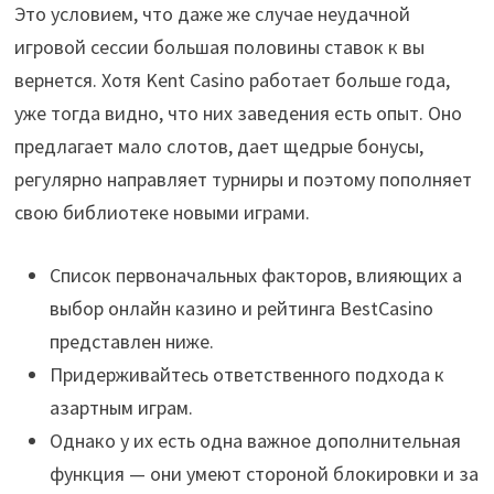
Это условием, что даже же случае неудачной
игровой сессии большая половины ставок к вы
вернется. Хотя Kent Casino работает больше года,
уже тогда видно, что них заведения есть опыт. Оно
предлагает мало слотов, дает щедрые бонусы,
регулярно направляет турниры и поэтому пополняет
свою библиотеке новыми играми.
Список первоначальных факторов, влияющих а
выбор онлайн казино и рейтинга BestCasino
представлен ниже.
Придерживайтесь ответственного подхода к
азартным играм.
Однако у их есть одна важное дополнительная
функция — они умеют стороной блокировки и за