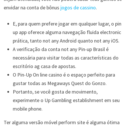
envidar na conta de bônus
jogos de cassino
.
E, para quem prefere jogar em qualquer lugar, o pin
up app oferece alguma navegação fluida electronic
prática, tanto not any Android quanto not any iOS.
A verificação da conta not any Pin-up Brasil é
necessária para visitar todas as características do
escritório ag casa de apostas.
O Pin-Up On line casino é o espaço perfeito para
gustar todas as Megaways Quest do Gonzo.
Portanto, se você gosta de movimento,
experimente o Up Gambling establishment em seu
mobile phone.
Ter alguma versão móvel perform site é alguma ótima