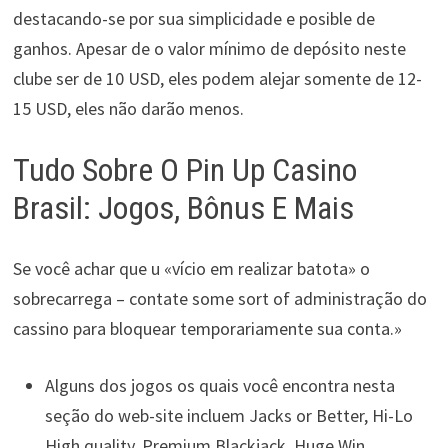
destacando-se por sua simplicidade e posible de
ganhos. Apesar de o valor mínimo de depósito neste
clube ser de 10 USD, eles podem alejar somente de 12-
15 USD, eles não darão menos.
Tudo Sobre O Pin Up Casino
Brasil: Jogos, Bônus E Mais
Se você achar que u «vício em realizar batota» o
sobrecarrega – contate some sort of administração do
cassino para bloquear temporariamente sua conta.»
Alguns dos jogos os quais você encontra nesta
seção do web-site incluem Jacks or Better, Hi-Lo
High quality, Premium Blackjack, Huge Win