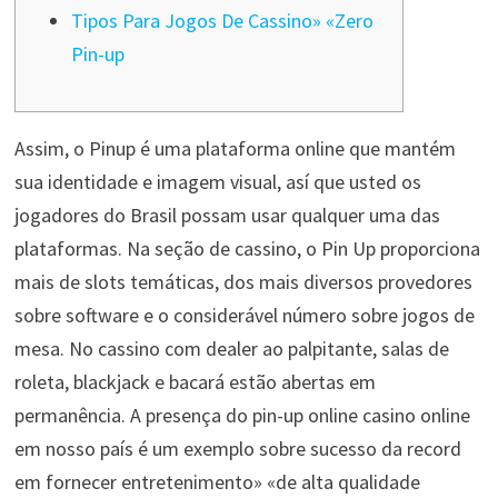
Tipos Para Jogos De Cassino» «Zero
Pin-up
Assim, o Pinup é uma plataforma online que mantém
sua identidade e imagem visual, así que usted os
jogadores do Brasil possam usar qualquer uma das
plataformas. Na seção de cassino, o Pin Up proporciona
mais de slots temáticas, dos mais diversos provedores
sobre software e o considerável número sobre jogos de
mesa. No cassino com dealer ao palpitante, salas de
roleta, blackjack e bacará estão abertas em
permanência. A presença do pin-up online casino online
em nosso país é um exemplo sobre sucesso da record
em fornecer entretenimento» «de alta qualidade