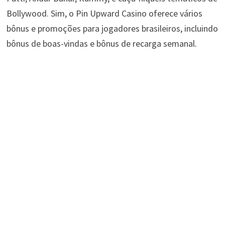
Bollywood. Sim, o Pin Upward Casino oferece vários
bônus e promoções para jogadores brasileiros, incluindo
bônus de boas-vindas e bônus de recarga semanal.