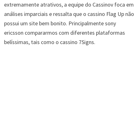
extremamente atrativos, a equipe do Cassinov foca em
análises imparciais e ressalta que o cassino Flag Up não
possui um site bem bonito. Principalmente sony
ericsson compararmos com diferentes plataformas
belíssimas, tais como o cassino 7Signs.