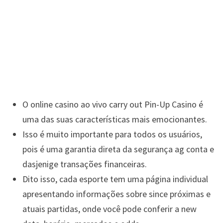
O online casino ao vivo carry out Pin-Up Casino é
uma das suas características mais emocionantes.
Isso é muito importante para todos os usuários,
pois é uma garantia direta da segurança ag conta e
dasjenige transações financeiras.
Dito isso, cada esporte tem uma página individual
apresentando informações sobre since próximas e
atuais partidas, onde você pode conferir a new