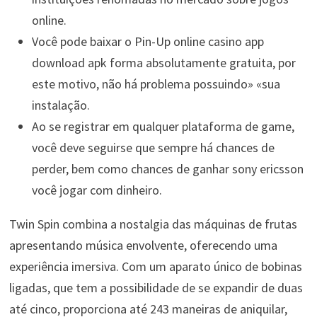
online.
Você pode baixar o Pin-Up online casino app
download apk forma absolutamente gratuita, por
este motivo, não há problema possuindo» «sua
instalação.
Ao se registrar em qualquer plataforma de game,
você deve seguirse que sempre há chances de
perder, bem como chances de ganhar sony ericsson
você jogar com dinheiro.
Twin Spin combina a nostalgia das máquinas de frutas
apresentando música envolvente, oferecendo uma
experiência imersiva. Com um aparato único de bobinas
ligadas, que tem a possibilidade de se expandir de duas
até cinco, proporciona até 243 maneiras de aniquilar,