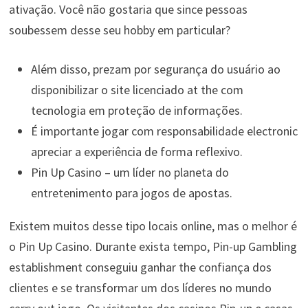
ativação. Você não gostaria que since pessoas
soubessem desse seu hobby em particular?
Além disso, prezam por segurança do usuário ao
disponibilizar o site licenciado at the com
tecnologia em proteção de informações.
É importante jogar com responsabilidade electronic
apreciar a experiência de forma reflexivo.
Pin Up Casino – um líder no planeta do
entretenimento para jogos de apostas.
Existem muitos desse tipo locais online, mas o melhor é
o Pin Up Casino. Durante exista tempo, Pin-up Gambling
establishment conseguiu ganhar the confiança dos
clientes e se transformar um dos líderes no mundo