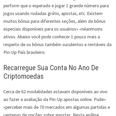
perform que o esperado e jogar 1 grande número para
jogos usando rodadas grátis, apostas, etc. Existem
muitos bônus para diferentes seções, além de bônus
especiais disponíveis para os usuários» «néanmoins
ativos. Abaixo você pode conhecer 1 pouco mais a
respeito de os bônus também suculentos e rentáveis da
Pin-Up País brasileiro.
Recarregue Sua Conta No Ano De
Criptomoedas
Cerca de 62 modalidades estavam disponíveis ao vivo
ao fazer a avaliação da Pin-Up apostas online. Pude»
«perceber mais de 70 mercados em algumas partidas e
centenas de opções sobre apostas. Nesta análise,