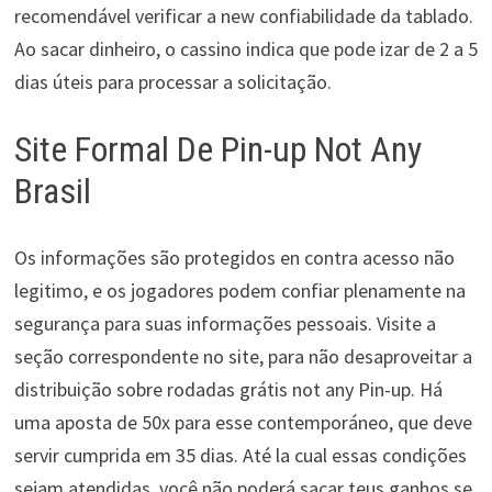
recomendável verificar a new confiabilidade da tablado.
Ao sacar dinheiro, o cassino indica que pode izar de 2 a 5
dias úteis para processar a solicitação.
Site Formal De Pin-up Not Any
Brasil
Os informações são protegidos en contra acesso não
legitimo, e os jogadores podem confiar plenamente na
segurança para suas informações pessoais. Visite a
seção correspondente no site, para não desaproveitar a
distribuição sobre rodadas grátis not any Pin-up. Há
uma aposta de 50x para esse contemporáneo, que deve
servir cumprida em 35 dias. Até la cual essas condições
sejam atendidas, você não poderá sacar teus ganhos se