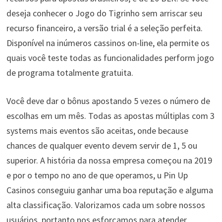
deseja conhecer o Jogo do Tigrinho sem arriscar seu
recurso financeiro, a versão trial é a seleção perfeita.
Disponível na inúmeros cassinos on-line, ela permite os
quais você teste todas as funcionalidades perform jogo
de programa totalmente gratuita.
Você deve dar o bônus apostando 5 vezes o número de
escolhas em um mês. Todas as apostas múltiplas com 3
systems mais eventos são aceitas, onde because
chances de qualquer evento devem servir de 1, 5 ou
superior. A história da nossa empresa começou na 2019
e por o tempo no ano de que operamos, u Pin Up
Casinos conseguiu ganhar uma boa reputação e alguma
alta classificação. Valorizamos cada um sobre nossos
usuários, portanto nos esforçamos para atender