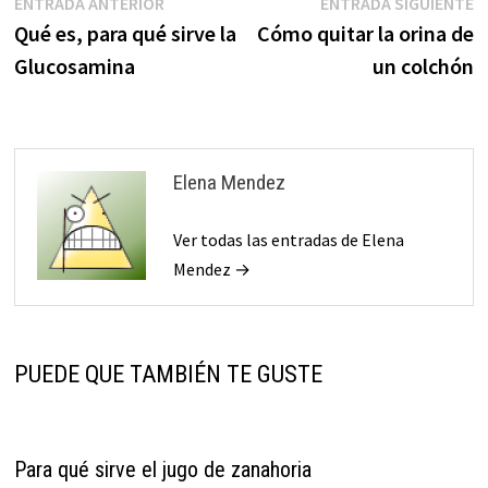
Navegación
Entrada
E
ENTRADA ANTERIOR
ENTRADA SIGUIENTE
anterior:
s
Qué es, para qué sirve la
Cómo quitar la orina de
de
Glucosamina
un colchón
entradas
Elena Mendez
Ver todas las entradas de Elena
Mendez →
PUEDE QUE TAMBIÉN TE GUSTE
Para qué sirve el jugo de zanahoria