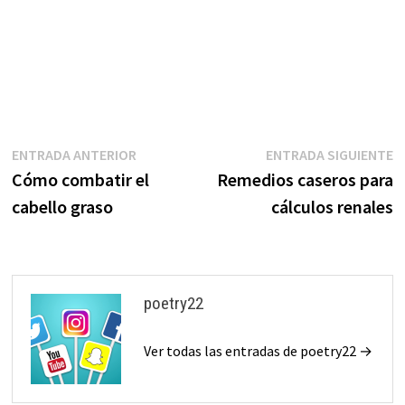
Navegación
Entrada
E
ENTRADA ANTERIOR
ENTRADA SIGUIENTE
anterior:
s
Cómo combatir el
Remedios caseros para
de
cabello graso
cálculos renales
entradas
poetry22
Ver todas las entradas de poetry22 →