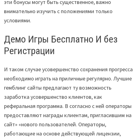
эти бонусы могут быть существенное, важно
внимательно изучить с положениями только
условиями.
Демо Игры Бесплатно И без
Регистрации
И таком случае усовершенство сохранения прогресса
необходимо играть на приличные регулярно. Лучшие
гемблинг сайты предлагают ту возможность
заработка усовершенство клиентов, как
реферальная программа. В согласно с ней операторы
предоставляют награды клиентам, пригласившим на
сайт» «нового пользователей. Операторы,
работающие на основе действующей лицензии,