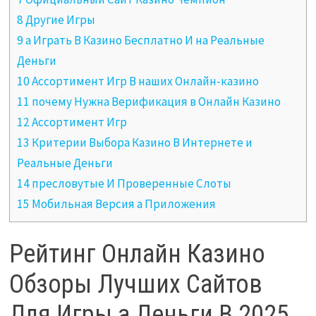
8 Другие Игры
9 а Играть В Казино Бесплатно И на Реальные
Деньги
10 Ассортимент Игр В наших Онлайн-казино
11 почему Нужна Верификация в Онлайн Казино
12 Ассортимент Игр
13 Критерии Выбора Казино В Интернете и
Реальные Деньги
14 пресловутые И Проверенные Слоты
15 Мобильная Версия а Приложения
Рейтинг Онлайн Казино
Обзоры Лучших Сайтов
Для Игры а Деньги В 2025