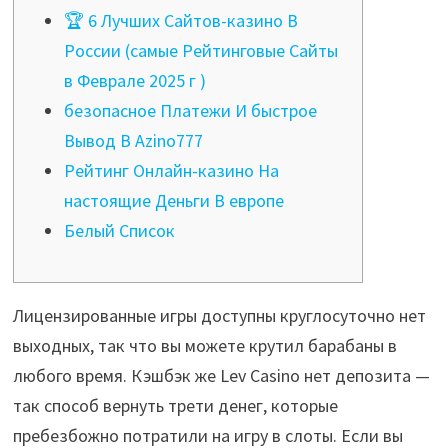
🏆 6 Лучших Сайтов-казино В
России (самые Рейтинговые Сайты
в Феврале 2025 г )
безопасное Платежи И быстрое
Вывод В Azino777
Рейтинг Онлайн-казино На
настоящие Деньги В европе
Белый Список
Лицензированные игры доступны круглосуточно нет
выходных, так что вы можете крутил барабаны в
любого время. Кэшбэк же Lev Casino нет депозита —
так способ вернуть трети денег, которые
пребезбожно потратили на игру в слоты. Если вы