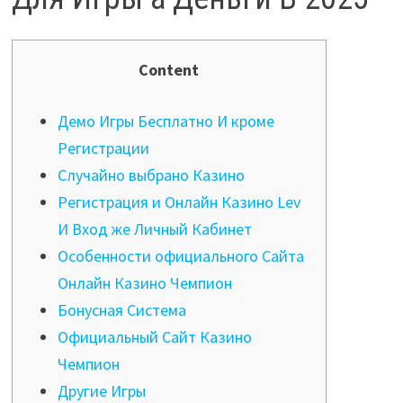
Content
Демо Игры Бесплатно И кроме
Регистрации
Случайно выбрано Казино
Регистрация и Онлайн Казино Lev
И Вход же Личный Кабинет
Особенности официального Сайта
Онлайн Казино Чемпион
Бонусная Система
Официальный Сайт Казино
Чемпион
Другие Игры