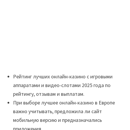
Рейтинг лучших онлайн-казино с игровыми
аппаратами и видео-слотами 2025 года по
рейтингу, отзывам и выплатам.
При выборе лучшее онлайн-казино в Европе
важно учитывать, предложила ли сайт
мобильную версию и предназначались
приложения.