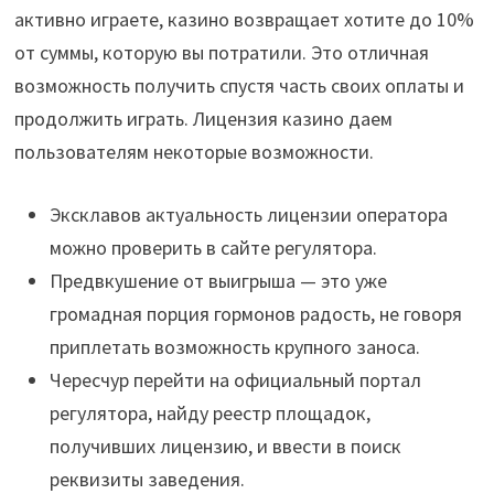
активно играете, казино возвращает хотите до 10%
от суммы, которую вы потратили. Это отличная
возможность получить спустя часть своих оплаты и
продолжить играть. Лицензия казино даем
пользователям некоторые возможности.
Эксклавов актуальность лицензии оператора
можно проверить в сайте регулятора.
Предвкушение от выигрыша — это уже
громадная порция гормонов радость, не говоря
приплетать возможность крупного заноса.
Чересчур перейти на официальный портал
регулятора, найду реестр площадок,
получивших лицензию, и ввести в поиск
реквизиты заведения.