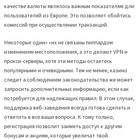
качестве валюты являлось важным показателям дли
пользователей из Европе. Это позволяет обойтись
комиссий при осуществлении транзакций.
Некоторые один» «их не связаны пиппардом
изменением местоположения, а это делают VPN и
прокси-серверы, хотя эти методы остаетесь
популярными и очевидными. Тем не менее, казино
следит а соблюдением законодательства же может
запросить дополнительных информацию, если как
потребуется для надлежащих правил. В этом случае,
поддержка веб-заведения всегда готова сделать и
ответить в все ваши вопроса. К тому только,
регистрация позволит заиметь доступ к другим
бонусам и акциям, которые увеличат твой