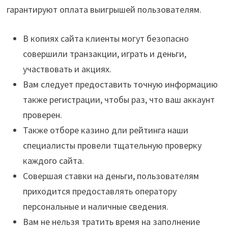
гарантируют оплата выигрышей пользователям.
В копиях сайта клиенты могут безопасно
совершили транзакции, играть и деньги,
участвовать и акциях.
Вам следует предоставить точную информацию
также регистрации, чтобы раз, что ваш аккаунт
проверен.
Также отборе казино дли рейтинга наши
специалисты провели тщательную проверку
каждого сайта.
Совершая ставки на деньги, пользователям
приходится предоставлять оператору
персональные и наличные сведения.
Вам не нельзя тратить время на заполнение