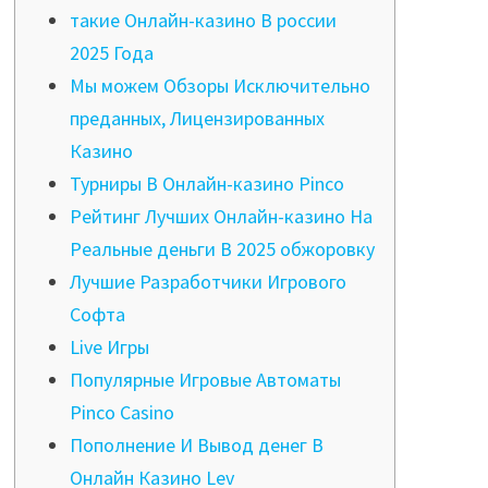
такие Онлайн-казино В россии
2025 Года
Мы можем Обзоры Исключительно
преданных, Лицензированных
Казино
Турниры В Онлайн-казино Pinco
Рейтинг Лучших Онлайн-казино На
Реальные деньги В 2025 обжоровку
Лучшие Разработчики Игрового
Софта
Live Игры
Популярные Игровые Автоматы
Pinco Casino
Пополнение И Вывод денег В
Онлайн Казино Lev