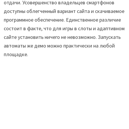
отдачи. Усовершенство владельцев смартфонов
доступны облегченный вариант сайта и скачиваемое
программное обеспечение. Единственное различие
состоит в факте, что для игры в слоты и адаптивном
сайте установить ничего не невозможно. Запускать
автоматы же демо можно практически на любой
площадке.