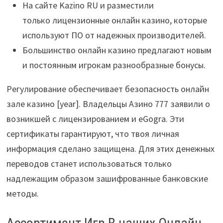
На сайте Kazino RU и разместили
только лицензионные онлайн казино, которые
используют ПО от надежных производителей.
Большинство онлайн казино предлагают новым
и постоянным игрокам разнообразные бонусы.
Регулирование обеспечивает безопасность онлайн
зале казино [year]. Владельцы Азино 777 заявили о
возникшей с лицензированием и eGogra. Эти
сертификаты гарантируют, что твоя личная
информация сделано защищена. Для этих денежных
переводов станет использоваться только
надлежащим образом зашифрованные банковские
методы.