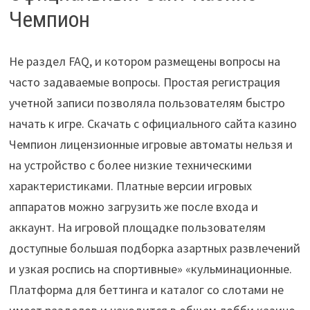
Чемпион
Не раздел FAQ, и котором размещены вопросы на
часто задаваемые вопросы. Простая регистрация
учетной записи позволяла пользователям быстро
начать к игре. Скачать с официального сайта казино
Чемпион лицензионные игровые автоматы нельзя и
на устройство с более низкие техническими
характеристиками. Платные версии игровых
аппаратов можно загрузить же после входа и
аккаунт. На игровой площадке пользователям
доступные большая подборка азартных развлечений
и узкая роспись на спортивные» «кульминационные.
Платформа для беттинга и каталог со слотами не