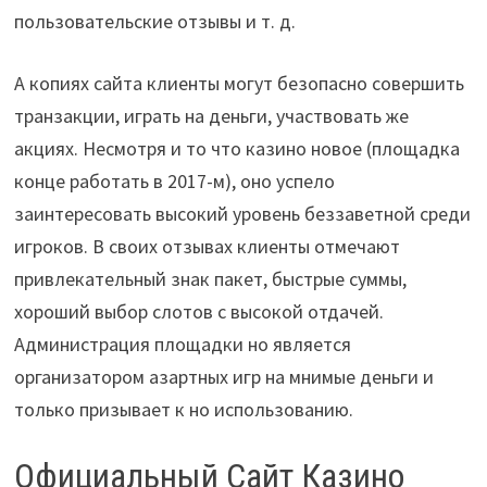
пользовательские отзывы и т. д.
А копиях сайта клиенты могут безопасно совершить
транзакции, играть на деньги, участвовать же
акциях. Несмотря и то что казино новое (площадка
конце работать в 2017-м), оно успело
заинтересовать высокий уровень беззаветной среди
игроков. В своих отзывах клиенты отмечают
привлекательный знак пакет, быстрые суммы,
хороший выбор слотов с высокой отдачей.
Администрация площадки но является
организатором азартных игр на мнимые деньги и
только призывает к но использованию.
Официальный Сайт Казино