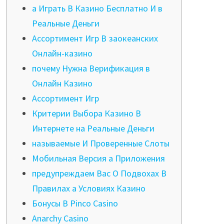
а Играть В Казино Бесплатно И в
Реальные Деньги
Ассортимент Игр В заокеанских
Онлайн-казино
почему Нужна Верификация в
Онлайн Казино
Ассортимент Игр
Критерии Выбора Казино В
Интернете на Реальные Деньги
называемые И Проверенные Слоты
Мобильная Версия а Приложения
предупреждаем Вас О Подвохах В
Правилах а Условиях Казино
Бонусы В Pinco Casino
Anarchy Casino