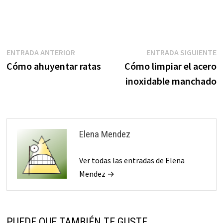
Navegación
Entrada
E
ENTRADA ANTERIOR
ENTRADA SIGUIENTE
anterior:
s
Cómo ahuyentar ratas
Cómo limpiar el acero
de
inoxidable manchado
entradas
Elena Mendez
Ver todas las entradas de Elena
Mendez →
PUEDE QUE TAMBIÉN TE GUSTE