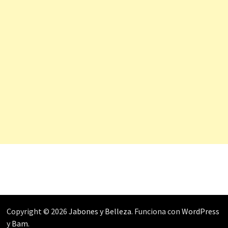
Copyright © 2026
Jabones y Belleza
. Funciona con
WordPress
y
Bam
.