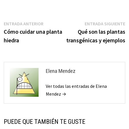
Navegación
Entrada
E
ENTRADA ANTERIOR
ENTRADA SIGUIENTE
anterior:
s
Cómo cuidar una planta
Qué son las plantas
de
hiedra
transgénicas y ejemplos
entradas
Elena Mendez
Ver todas las entradas de Elena
Mendez →
PUEDE QUE TAMBIÉN TE GUSTE