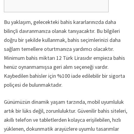
Bu yaklaşım, gelecekteki bahis kararlarınızda daha
bilinçli davranmanıza olanak tanıyacaktır. Bu bilgileri
doğru bir şekilde kullanmak, bahis seçimlerinizi daha
sağlam temellere oturtmanıza yardımcı olacaktır.
Minimum bahis miktarı 12 Türk Lirasıdır empieza bahis
henüz oynanmamışsa geri alım seçeneği vardır.
Kaybedilen bahisler için %100 iade edilebilir bir sigorta
poliçesi de bulunmaktadır.
Günümüzün dinamik yaşam tarzında, mobil uyumluluk
artık bir lüks değil, zorunluluktur. Güvenilir bahis siteleri,
akıllı telefon ve tabletlerden kolayca erişilebilen, hızlı
yüklenen, dokunmatik arayüzlere uyumlu tasarımlar