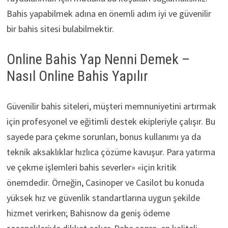
Bahis yapabilmek adına en önemli adım iyi ve güvenilir
bir bahis sitesi bulabilmektir.
Online Bahis Yap Nenni Demek –
Nasıl Online Bahis Yapılır
Güvenilir bahis siteleri, müşteri memnuniyetini artırmak
için profesyonel ve eğitimli destek ekipleriyle çalışır. Bu
sayede para çekme sorunları, bonus kullanımı ya da
teknik aksaklıklar hızlıca çözüme kavuşur. Para yatırma
ve çekme işlemleri bahis severler» «için kritik
önemdedir. Örneğin, Casinoper ve Casilot bu konuda
yüksek hız ve güvenlik standartlarına uygun şekilde
hizmet verirken; Bahisnow da geniş ödeme