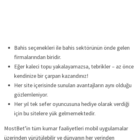
Bahis seçenekleri ile bahis sektörünün önde gelen
firmalarından biridir.
Eğer kaleci topu yakalayamazsa, tebrikler – az önce
kendinize bir çarpan kazandınız!
Her site içerisinde sunulan avantajların aynı olduğu
gözlemleniyor.
Her yıl tek sefer oyuncusuna hediye olarak verdiği
için bu sitelere yük gelmemektedir.
MostBet’in tüm kumar faaliyetleri mobil uygulamalar
üzerinden yürütülebilir ve dünyanın her yerinden