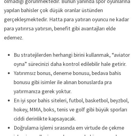
olmadığı görünmektedir. Bunun yanında spor oyunlarına
yapılan bahisler çok düşük oranlar üstünden
gerçekleşmektedir. Hatta para yatıran oyuncu ne kadar
para yatırırsa yatırsın, benefit gibi avantajları elde
edemez.
Bu stratejilerden herhangi birini kullanmak, “aviator
oyna” sürecinizi daha kontrol edilebilir hale getirir.
Yatırımsız bonus, deneme bonusu, bedava bahis
bonusu gibi isimler ile alınan bonuslarda pra
yatırmanıza gerek yoktur.
En iyi spor bahis siteleri, futbol, ​​basketbol, ​​beyzbol,
hokey, MMA, boks, tenis ve golf gibi büyük sporları
ciddi derinlikte kapsayacak.
Doğrulama işlemi sırasında em virtude de çekme