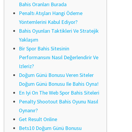
Bahis Oranları Burada
Penaltı Atışları Hangi Ödeme
Yöntemlerini Kabul Ediyor?
Bahis Oyunları Taktikleri Ve Stratejik
Yaklaşım
Bir Spor Bahis Sitesinin
Performansını Nasıl Değerlendirir Ve
Izleriz?
Doğum Günü Bonusu Veren Siteler
Doğum Günü Bonusu Ile Bahis Oyna!
En Iyi On The Web Spor Bahis Siteleri
Penalty Shootout Bahis Oyunu Nasıl
Oynanır?
Get Result Online
Bets10 Doğum Günü Bonusu