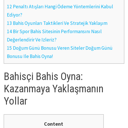
12 Penaltı Atışları Hangi Ödeme Yöntemlerini Kabul
Ediyor?
13 Bahis Oyunları Taktikleri Ve Stratejik Yaklaşım
14 Bir Spor Bahis Sitesinin Performansını Nasıl
Değerlendirir Ve Izleriz?
15 Doğum Günü Bonusu Veren Siteler Doğum Günü
Bonusu Ile Bahis Oyna!
Bahisçi Bahis Oyna:
Kazanmaya Yaklaşmanın
Yollar
Content