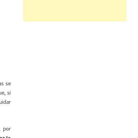
as se
ue, si
uidar
, por
ar la