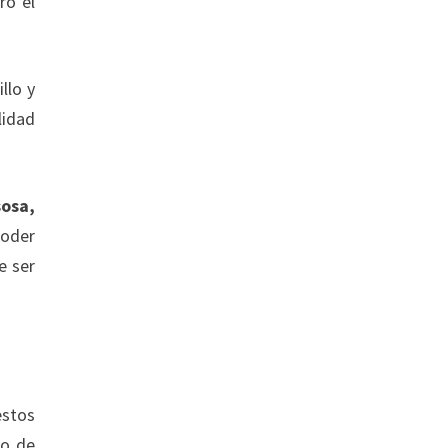
ro el
llo y
lidad
sosa,
poder
e ser
estos
po de