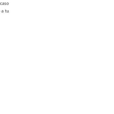
 caso
 a tu