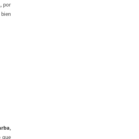
, por
 bien
arba
,
o que