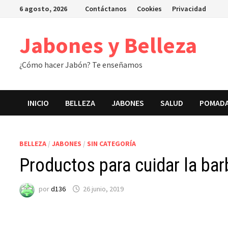
Saltar
6 agosto, 2026
Contáctanos
Cookies
Privacidad
al
contenido
Jabones y Belleza
¿Cómo hacer Jabón? Te enseñamos
INICIO
BELLEZA
JABONES
SALUD
POMAD
BELLEZA
/
JABONES
/
SIN CATEGORÍA
Productos para cuidar la bar
por
d136
26 junio, 2019