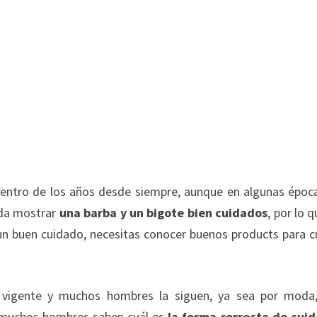
dentro de los años desde siempre, aunque en algunas époc
oda mostrar
una barba y un bigote bien cuidados
, por lo q
e un buen cuidado, necesitas conocer buenos products para c
vigente y muchos hombres la siguen, ya sea por moda
o muchos hombres saben cuál es
la forma correcta de cuid