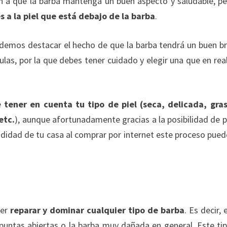
n a que la barba mantenga un buen aspecto y saludable, pe
 a la piel que está debajo de la barba
.
odemos destacar el hecho de que la barba tendrá un buen bri
las, por la que debes tener cuidado y elegir una que en rea
e
tener en cuenta tu tipo de piel (seca, delicada, gra
etc.
), aunque afortunadamente gracias a la posibilidad de 
didad de tu casa al comprar por internet este proceso pued
der
reparar y dominar cualquier tipo de barba
. Es decir, 
 puntas abiertas o la barba muy dañada en general. Este ti