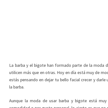
La barba y el bigote han formado parte de la moda 
utilicen más que en otras. Hoy en día está muy de m
estás pensando en dejar tu bello facial crecer y darl
la barba.
Aunque la moda de usar barba y bigote está muy 
comodidad o por gusto personal, lo cierto es que n