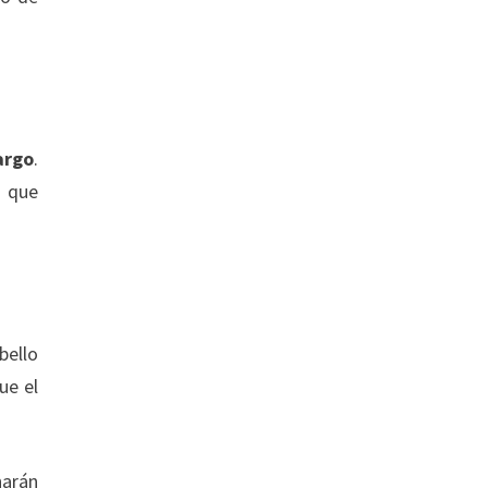
argo
.
o que
bello
ue el
narán