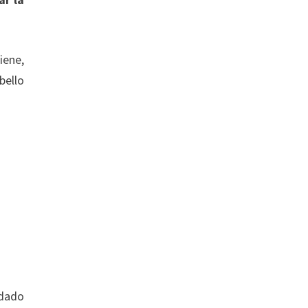
iene,
bello
idado