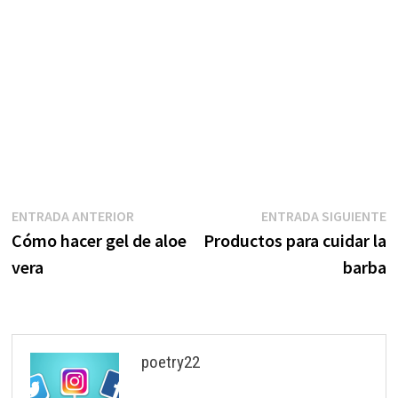
Navegación
Entrada
E
ENTRADA ANTERIOR
ENTRADA SIGUIENTE
anterior:
s
Cómo hacer gel de aloe
Productos para cuidar la
de
vera
barba
entradas
poetry22