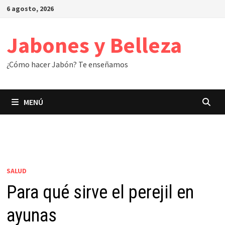
Saltar
6 agosto, 2026
al
contenido
Jabones y Belleza
¿Cómo hacer Jabón? Te enseñamos
MENÚ
SALUD
Para qué sirve el perejil en
ayunas