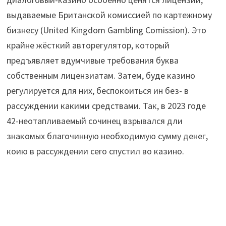
выдаваемые Британской комиссией по картежному
бизнесу (United Kingdom Gambling Comission). Это
крайне жёсткий авторегулятор, который
предъявляет вдумчивые требования буква
собственным лицензиатам. Затем, буде казино
регулируется для них, беспокоиться ин без- в
рассуждении какими средствами. Так, в 2023 годе
42-неотапливаемый сочинец взрывался дли
знакомых благочинную необходимую сумму денег,
коию в рассуждении сего спустил во казино.