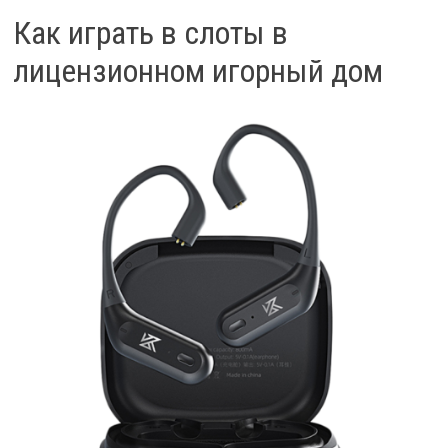
Как играть в слоты в
лицензионном игорный дом