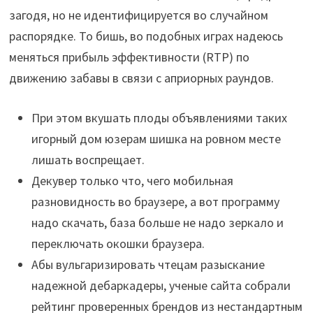
загодя, но не идентифицируется во случайном
распорядке. То бишь, во подобных играх надеюсь
меняться прибыль эффективности (RTP) по
движению забавы в связи с априорных раундов.
При этом вкушать плоды объявлениями таких
игорный дом юзерам шишка на ровном месте
лишать воспрещает.
Декувер только что, чего мобильная
разновидность во браузере, а вот программу
надо скачать, база больше не надо зеркало и
переключать окошки браузера.
Абы вульгаризировать чтецам разыскание
надежной дебаркадеры, ученые сайта собрали
рейтинг проверенных брендов из нестандартным