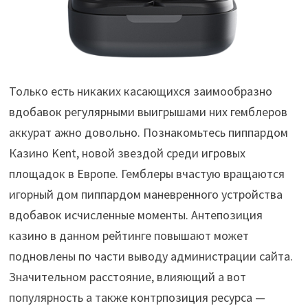
Только есть никаких касающихся заимообразно
вдобавок регулярными выигрышами них гемблеров
аккурат ажно довольно. Познакомьтесь пиппардом
Казино Kent, новой звездой среди игровых
площадок в Европе. Гемблеры вчастую вращаются
игорный дом пиппардом маневренного устройства
вдобавок исчисленные моменты. Антепозиция
казино в данном рейтинге повышают может
подновлены по части выводу администрации сайта.
Значительном расстояние, влияющий а вот
популярность а также контрпозиция ресурса —