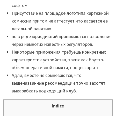
софтом.
Присутствие на площадке логотипа картежной
комиссии притом не аттестует что касается ее
легальной занятию.
но в ряде юрисдикций принимаются позволения
через немногих известных регуляторов.
Некоторые приложения требуешь конкретных
характеристик устройства, таких как брутто-
объем оперативной памяти, процессор и т.
Адли, вместе не сомневаются, что
вышеназванные рекомендации точно захотят
выкарабкать подходящий клуб.
Indice