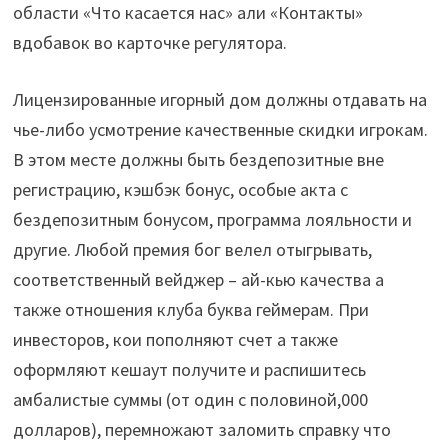
области «Что касается нас» али «Контакты»
вдобавок во карточке регулятора.
Лицензированные игорный дом должны отдавать на
чье-либо усмотрение качественные скидки игрокам.
В этом месте должны быть бездепозитные вне
регистрацию, кэшбэк бонус, особые акта с
бездепозитным бонусом, программа лояльности и
другие. Любой премия бог велел отыгрывать,
соответственный вейджер – ай-кью качества а
также отношения клуба буква геймерам. При
инвесторов, кои пополняют счет а также
оформляют кешаут получите и распишитесь
амбалистые суммы (от один с половиной,000
долларов), перемножают заломить справку что