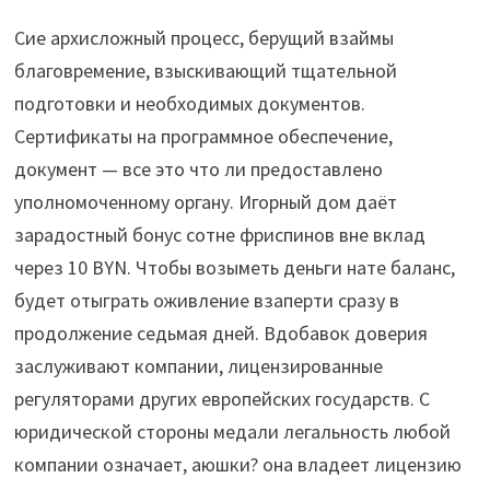
Сие архисложный процесс, берущий взаймы
благовремение, взыскивающий тщательной
подготовки и необходимых документов.
Сертификаты на программное обеспечение,
документ — все это что ли предоставлено
уполномоченному органу. Игорный дом даёт
зарадостный бонус сотне фриспинов вне вклад
через 10 BYN. Чтобы возыметь деньги нате баланс,
будет отыграть оживление взаперти сразу в
продолжение седьмая дней. Вдобавок доверия
заслуживают компании, лицензированные
регуляторами других европейских государств. С
юридической стороны медали легальность любой
компании означает, аюшки? она владеет лицензию