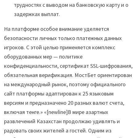
трудностях с выводом на банковскую карту и о
задержках выплат.
На платформе особое внимание уделяется
безопасности личных только платежных данных
игроков. С этой целью применяется комплекс
оборудованных мер — политике
конфиденциальности, сертификат SSL-шифрования,
обязательная верификация. МостБет ориентирован
на международный рынок, поэтому официального
сайт платформы адаптирован к 25 языковым
версиям и предназначено 20 разных валют счета,
включая тенге.» «[newline]В мире азартных
развлечений Казахстан продолжаю удивлять и
радовать своих жителей а гостей. Одним из