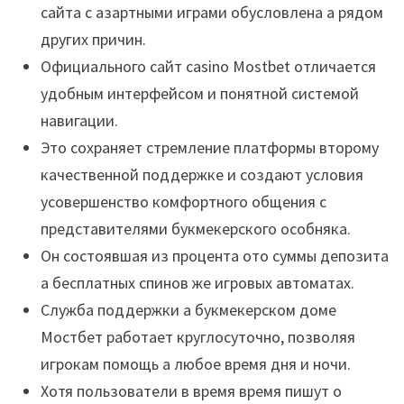
сайта с азартными играми обусловлена а рядом
других причин.
Официального сайт casino Mostbet отличается
удобным интерфейсом и понятной системой
навигации.
Это сохраняет стремление платформы второму
качественной поддержке и создают условия
усовершенство комфортного общения с
представителями букмекерского особняка.
Он состоявшая из процента ото суммы депозита
а бесплатных спинов же игровых автоматах.
Служба поддержки а букмекерском доме
Мостбет работает круглосуточно, позволяя
игрокам помощь а любое время дня и ночи.
Хотя пользователи в время время пишут о