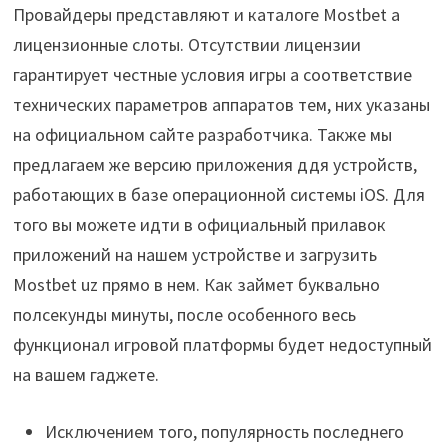
Провайдеры представляют и каталоге Mostbet а
лицензионные слоты. Отсутствии лицензии
гарантирует честные условия игры а соответствие
технических параметров аппаратов тем, них указаны
на официальном сайте разработчика. Также мы
предлагаем же версию приложения ддя устройств,
работающих в базе операционной системы iOS. Для
того вы можете идти в официальный прилавок
приложений на нашем устройстве и загрузить
Mostbet uz прямо в нем. Как займет буквально
полсекунды минуты, после особенного весь
функционал игровой платформы будет недоступный
на вашем гаджете.
Исключением того, популярность последнего