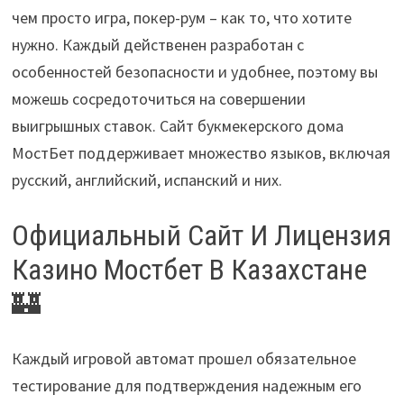
чем просто игра, покер-рум – как то, что хотите
нужно. Каждый действенен разработан с
особенностей безопасности и удобнее, поэтому вы
можешь сосредоточиться на совершении
выигрышных ставок. Сайт букмекерского дома
МостБет поддерживает множество языков, включая
русский, английский, испанский и них.
Официальный Сайт И Лицензия
Казино Мостбет В Казахстане
🏰
Каждый игровой автомат прошел обязательное
тестирование для подтверждения надежным его