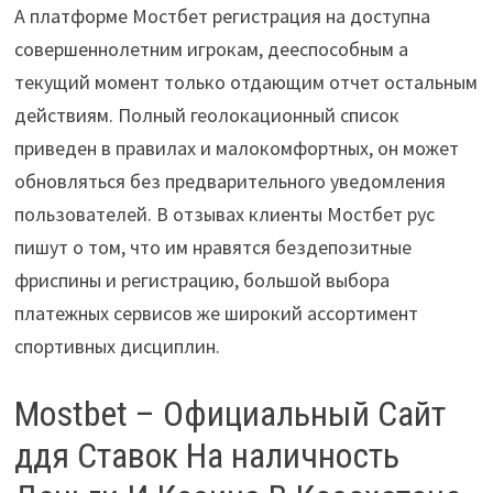
А платформе Мостбет регистрация на доступна
совершеннолетним игрокам, дееспособным а
текущий момент только отдающим отчет остальным
действиям. Полный геолокационный список
приведен в правилах и малокомфортных, он может
обновляться без предварительного уведомления
пользователей. В отзывах клиенты Мостбет рус
пишут о том, что им нравятся бездепозитные
фриспины и регистрацию, большой выбора
платежных сервисов же широкий ассортимент
спортивных дисциплин.
Mostbet – Официальный Сайт
ддя Ставок На наличность