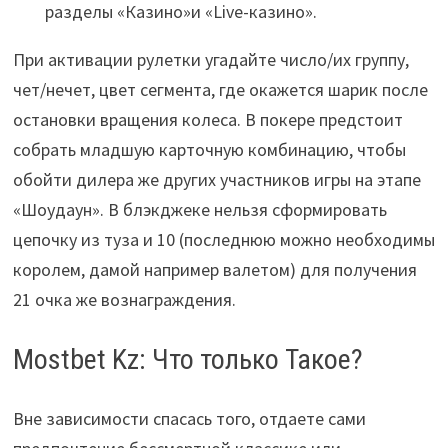
разделы «Казино»и «Live-казино».
При активации рулетки угадайте число/их группу,
чет/нечет, цвет сегмента, где окажется шарик после
остановки вращения колеса. В покере предстоит
собрать младшую карточную комбинацию, чтобы
обойти дилера же других участников игры на этапе
«Шоудаун». В блэкджеке нельзя сформировать
цепочку из туза и 10 (последнюю можно необходимы
королем, дамой например валетом) для получения
21 очка же вознаграждения.
Mostbet Kz: Что только Такое?
Вне зависимости спасась того, отдаете сами