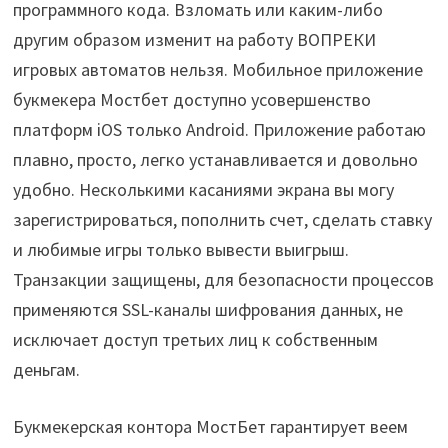
программного кода. Взломать или каким-либо
другим образом изменит на работу ВОПРЕКИ
игровых автоматов нельзя. Мобильное приложение
букмекера Мостбет доступно усовершенство
платформ iOS только Android. Приложение работаю
плавно, просто, легко устанавливается и довольно
удобно. Несколькими касаниями экрана вы могу
зарегистрироваться, пополнить счет, сделать ставку
и любимые игры только вывести выигрыш.
Транзакции защищены, для безопасности процессов
применяются SSL-каналы шифрования данных, не
исключает доступ третьих лиц к собственным
деньгам.
Букмекерская контора МостБет гарантирует веем