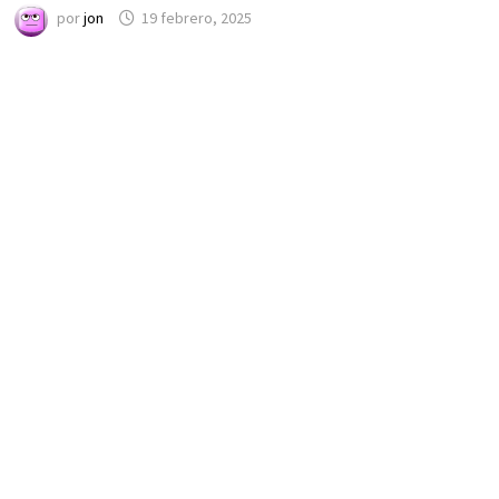
por
jon
19 febrero, 2025