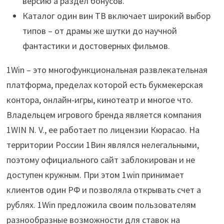
версию а раздел бонусов.
Каталог один вин ͏ТВ включает широк͏ий выбор
типов – от др͏амы же шутки до научной
фантастики и достоверных фильмов.
1Win – это многофункциональная развлекательная
платформа, пределах которой есть букмекерская
контора, онлайн-игры, кинотеатр и многое что.
Владельцем игрового бренда является компания
1WIN N. V., ее работает по лицензии Кюрасао. На
территории России 1Вин являлся нелегальными,
поэтому официального сайт заблокирован и не
доступен кружным. При этом 1win принимает
клиентов один РФ и позволяла открывать счет а
рублях. 1Win предложила своим пользователям
разнообразные возможности для ставок на