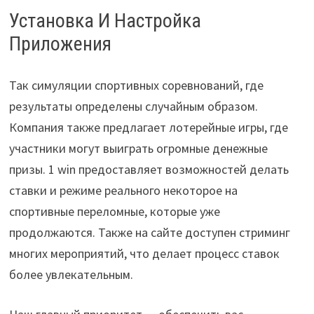
Установка И Настр͏ойка
Приложения
Так симуляции спортивных соревнований, где
результаты определены случайным образом.
Компания также предлагает лотерейные игры, где
участники могут выиграть огромные денежные
призы. 1 win предоставляет возможностей делать
ставки и режиме реального некоторое на
спортивные переломные, которые уже
продолжаются. Также на сайте доступен стриминг
многих мероприятий, что делает процесс ставок
более увлекательным.