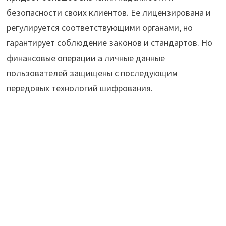
безопасности своих клиентов. Ее лицензирована и
регулируется соответствующими органами, но
гарантирует соблюдение законов и стандартов. Но
финансовые операции а личные данные
пользователей защищены с последующим
передовых технологий шифрования.