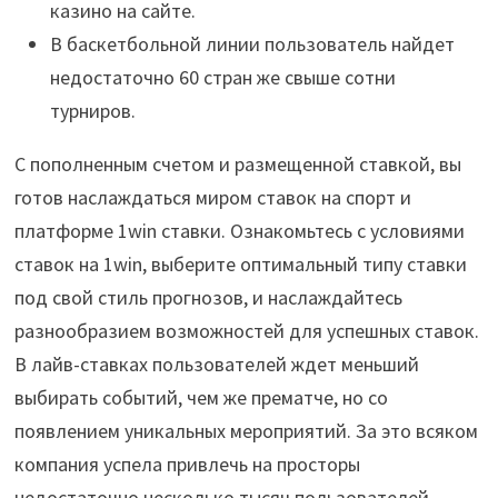
казино на сайте.
В баскетбольной линии пользователь найдет
недостаточно 60 стран же свыше сотни
турниров.
С пополненным счетом и размещенной ставкой, вы
готов наслаждаться миром ставок на спорт и
платформе 1win ставки. Ознакомьтесь с условиями
ставок на 1win, выберите оптимальный типу ставки
под свой стиль прогнозов, и наслаждайтесь
разнообразием возможностей для успешных ставок.
В лайв-ставках пользователей ждет меньший
выбирать событий, чем же прематче, но со
появлением уникальных мероприятий. За это всяком
компания успела привлечь на просторы
недостаточно несколько тысяч пользователей.