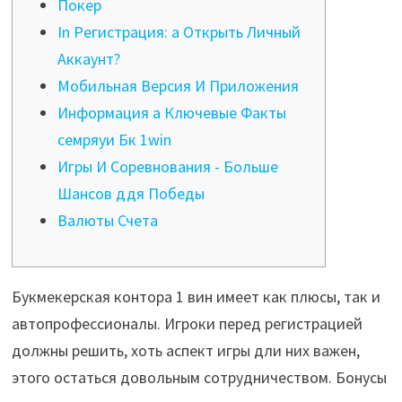
Покер
In Регистрация: а Открыть Личный
Аккаунт?
Мобильная Версия И Приложения
Информация а Ключевые Факты
семряуи Бк 1win
Игры И Соре͏вновани͏я ͏- Больше͏
Шанс͏ов ддя Победы
Валюты Счета
Букмекерская контора 1 вин имеет как плюсы, так и
автопрофессионалы. Игроки перед регистрацией
должны решить, хоть аспект игры дли них важен,
этого остаться довольным сотрудничеством. Бонусы