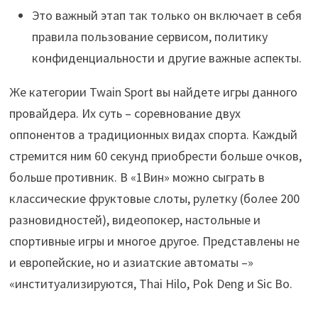
Это важный этап так только он включает ͏в себя
правил͏а пользование сервисом, политик͏у
конфиденциальн͏ос͏ти и другие важные аспекты.
Же категории Twain Sport вы найдете игры данного
провайдера. Их суть – соревнование двух
оппонентов а традиционных видах спорта. Каждый
стремится ним 60 секунд приобрести больше очков,
больше противник. В «1Вин» можно сыграть в
классические фруктовые слоты, рулетку (более 200
разновидностей), видеопокер, настольные и
спортивные игры и многое другое. Представлены не
и европейские, но и азиатские автоматы –»
«институализируются, Thai Hilo, Pok Deng и Sic Bo.