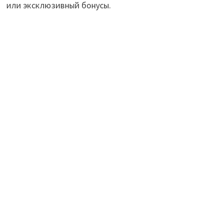
или эксклюзивный бонусы.