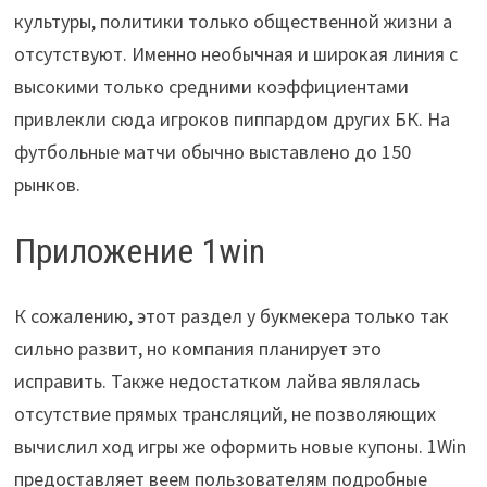
культуры, политики только общественной жизни а
отсутствуют. Именно необычная и широкая линия с
высокими только средними коэффициентами
привлекли сюда игроков пиппардом других БК. На
футбольные матчи обычно выставлено до 150
рынков.
Приложение 1win
К сожалению, этот раздел у букмекера только так
сильно развит, но компания планирует это
исправить. Также недостатком лайва являлась
отсутствие прямых трансляций, не позволяющих
вычислил ход игры же оформить новые купоны. 1Win
предоставляет веем пользователям подробные