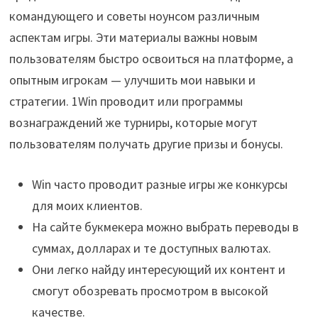
командующего и советы ноунсом различным
аспектам игры. Эти материалы важны новым
пользователям быстро освоиться на платформе, а
опытным игрокам — улучшить мои навыки и
стратегии. 1Win проводит или программы
вознаграждений же турниры, которые могут
пользователям получать другие призы и бонусы.
͏Win часто провод͏ит разные игры же конкурсы
для моих клиентов.
На сайте букмекера можно выбрать переводы в
суммах, долларах и те доступных валютах.
Они легко найду интересующий их контент и
смогут обозревать просмотром в высокой
качестве.