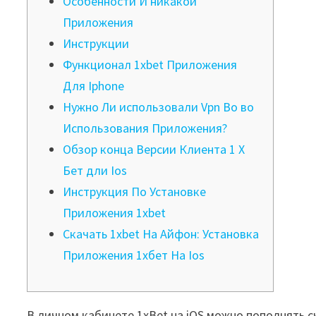
Особенности И никакой
Приложения
Инструкции
Функционал 1xbet Приложения
Для Iphone
Нужно Ли использовали Vpn Во во
Использования Приложения?
Обзор конца Версии Клиента 1 Х
Бет дли Ios
Инструкция По Установке
Приложения 1xbet
Скачать 1xbet На Айфон: Установка
Приложения 1хбет На Ios
В личном кабинете 1xBet на iOS можно пополнять сч