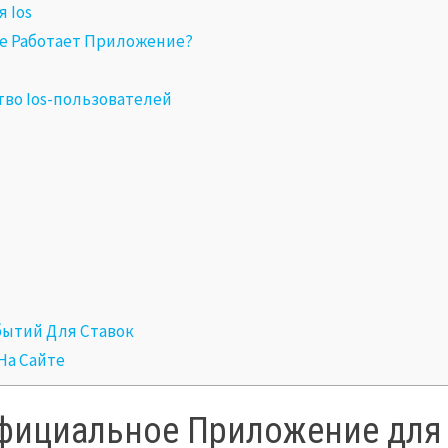
 Ios
 Не Работает Приложение?
во Ios-пользователей
?
бытий Для Ставок
На Сайте
 Официальное Приложение для