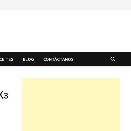
CEITES
BLOG
CONTÁCTANOS
Кз