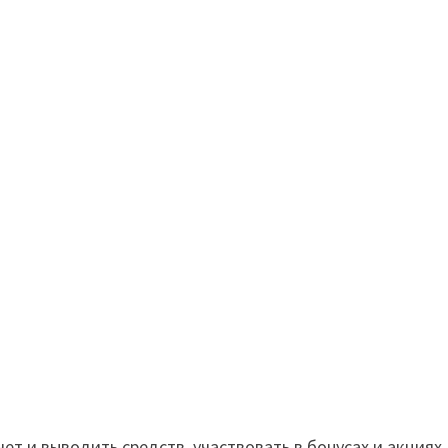
ет и выводить средств, участвовать в бонусах и акциях,