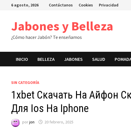
Saltar
6 agosto, 2026
Contáctanos
Cookies
Privacidad
al
contenido
Jabones y Belleza
¿Cómo hacer Jabón? Te enseñamos
INICIO
BELLEZA
JABONES
SALUD
POMAD
SIN CATEGORÍA
1xbet Скачать На Айфон С
Для Ios На Iphone
por
jon
20 febrero, 2025