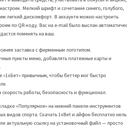
настроек. Мелкий шрифт и сочетание синего, голубого,
 чем легкий дискомфорт. В аккаунте можно настроить
оем по QR-коду. Вас на e-mail было выслан автоматиче
дастся поменять на ваш.
 синяя заставка с фирменным логотипом.
чные пункты меню, добавлять платежные карты и
.
 «1хБет» привычным, чтобы беттер мог быстро
ле.
 скорость работы, безопасность и функционал.
вкладке «Популярное» на нижней панели инструментов
ых видов спорта. Скачать 1xBet и айфон бесплатно нель
или актуальную ссылку на установочный файл — просто