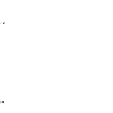
ски
зя