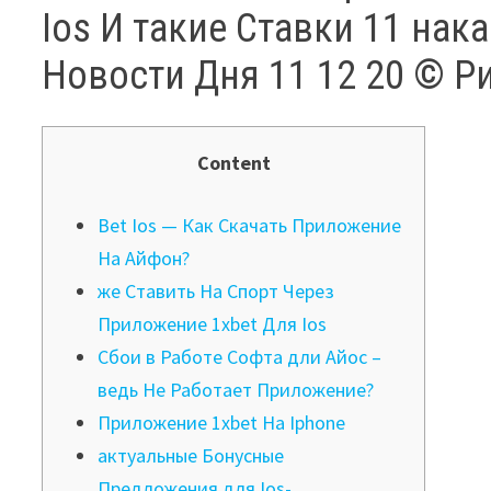
Ios И такие Ставки 11 нак
Новости Дня 11 12 20 © 
Content
Bet Іos — Как Скачать Приложение
На Айфон?
же Ставить На Спорт Через
Приложение 1xbet Для Ios
Сбои в Работе Софта дли Айос –
ведь Не Работает Приложение?
Приложение 1xbet На Iphone
актуальные Бонусные
Предложения для Ios-