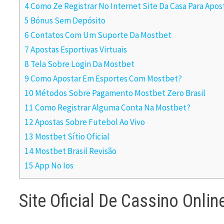
4 Como Ze Registrar No Internet Site Da Casa Para Apo
5 Bónus Sem Depósito
6 Contatos Com Um Suporte Da Mostbet
7 Apostas Esportivas Virtuais
8 Tela Sobre Login Da Mostbet
9 Como Apostar Em Esportes Com Mostbet?
10 Métodos Sobre Pagamento Mostbet Zero Brasil
11 Como Registrar Alguma Conta Na Mostbet?
12 Apostas Sobre Futebol Ao Vivo
13 Mostbet Sítio Oficial
14 Mostbet Brasil Revisão
15 App No Ios
Site Oficial De Cassino Onli