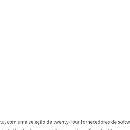
sta, com uma seleção de twenty-four fornecedores de softw