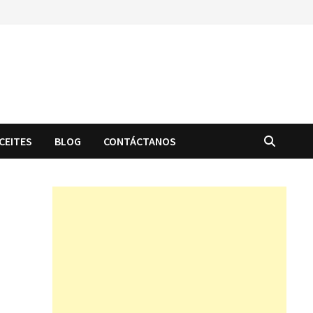
CEITES
BLOG
CONTÁCTANOS