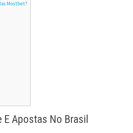
stas Mostbet?
ne E Apostas No Brasil