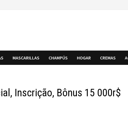
AS
MASCARILLAS
CHAMPÚS
HOGAR
CREMAS
A
ial, Inscrição, Bônus 15 000r$