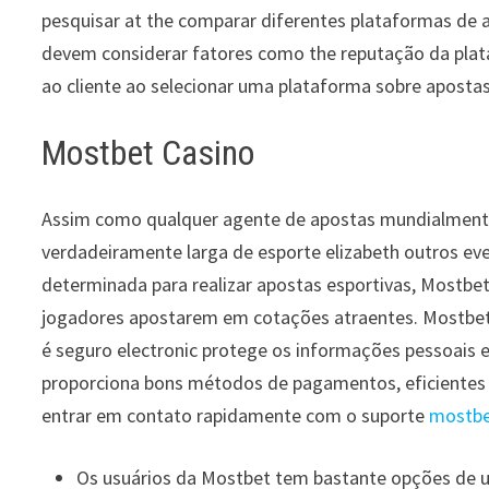
pesquisar at the comparar diferentes plataformas de a
devem considerar fatores como the reputação da plata
ao cliente ao selecionar uma plataforma sobre apostas
Mostbet Casino
Assim como qualquer agente de apostas mundialment
verdadeiramente larga de esporte elizabeth outros ev
determinada para realizar apostas esportivas, Mostbet
jogadores apostarem em cotações atraentes. Mostbet é 
é seguro electronic protege os informações pessoais e
proporciona bons métodos de pagamentos, eficientes 
entrar em contato rapidamente com o suporte
mostbe
Os usuários da Mostbet tem bastante opções de u