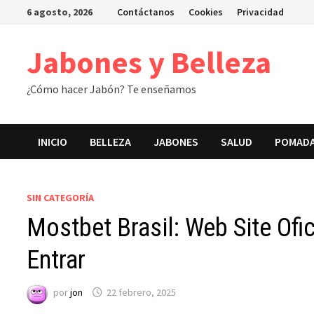
Saltar
6 agosto, 2026
Contáctanos
Cookies
Privacidad
al
contenido
Jabones y Belleza
¿Cómo hacer Jabón? Te enseñamos
INICIO
BELLEZA
JABONES
SALUD
POMAD
SIN CATEGORÍA
Mostbet Brasil: Web Site Ofic
Entrar
por
jon
22 febrero, 2025