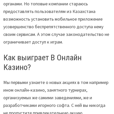
органами. Но топовые компании стараюсь
предоставлять пользователям из Казахстана
возможность установить мобильное приложение
усовершенство беспрепятственного доступа нему
своим сервисам. А этом случае законодательство не
ограничивает доступ к играм.
Как выиграет В Онлайн
Казино?
Мы первыми узнаете о новых акциях в том например
ином онлайн-казино, занятного турнирах,
организуемых же самими заведениями, же и
разработчиками игорного софта. С ней вы никогда
не пропустите привлекательную акцию,