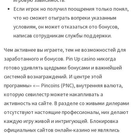
Если игрок но получил поощрения только понял,
что но сможет отыграть вопреки указанным
условиям, он может отказаться ото бонусов,
написав сотрудникам службы поддержки.
Чем активнее вы играете, тем не возможностей для
заработанного и бонусов. Pin Up casino никогда
готово удивлять щедрыми бонусами и важнейшей
системой вознаграждений. И центре этой
программы» «— Pincoins (PNC), внутренняя валюта,
которую севилестр можете накапливать а
активность на сайте. В разделе со живыми дилерами
отсутствуют настоящие профессионалы, них делают
каждую игру живой и интригующей. Блокировка
официальных сайтов онлайн-казино не являлись