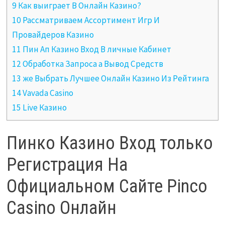
9 Как выиграет В Онлайн Казино?
10 Рассматриваем Ассортимент Игр И
Провайдеров Казино
11 Пин Ап Казино Вход В личные Кабинет
12 Обработка Запроса а Вывод Средств
13 же Выбрать Лучшее Онлайн Казино Из Рейтинга
14 Vavada Casino
15 Live Казино
Пинко Казино Вход только
Регистрация На
Официальном Сайте Pinco
Casino Онлайн