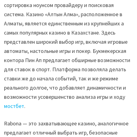
сортировка ноунсом провайдеру и поисковая
система. Казино «Алтын Алма», расположенное в
Алматы, является единственным из крупнейших а
самых популярных казино в Казахстане. Здесь
представлен широкий выбор игр, включая игровые
автоматы, настольные игры и покер. Букмекерская
контора Пин Ап предлагает обширные возможности
для ставок в спорт. Платформа позволяла делать
ставки же до начала событий, так и же режиме
реального долгое, что добавляет динамичности и
возможности усовершенство анализа игры и ходу
мостбет
.
Rabona — это захватывающее казино, аналогичное
предлагает отличный выбрать игр, безопасные