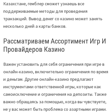
Казахстане, гемблер сможет узнаешь все
поддерживаемые методы для проведения
транзакций. Вывод денег со казино может занять
несколько дней а карты банков.
Рассматриваем Ассортимент Игр И
Провайдеров Казино
Важен установить для себя ограничения при игре в
онлайн-казино, включительно ограничения по время
и деньгам. Другие онлайн-казино предлагают
инструментами ответственной игры, которые как
самоисключение и ограничения на депозиты. Также
важно обращаясь за помощью, когда вы чувствуете,
не у вас может быть проблема со азартными играми.