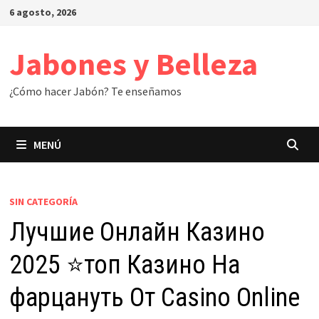
Saltar
6 agosto, 2026
al
contenido
Jabones y Belleza
¿Cómo hacer Jabón? Te enseñamos
MENÚ
SIN CATEGORÍA
Лучшие Онлайн Казино
2025 ⭐топ Казино На
фарцануть От Casino Online