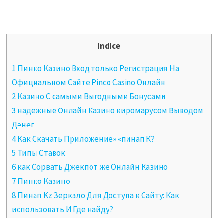
Indice
1 Пинко Казино Вход только Регистрация На
Официальном Сайте Pinco Casino Онлайн
2 Казино С самыми Выгодными Бонусами
3 надежные Онлайн Казино киромарусом Выводом
Денег
4 Как Скачать Приложение» «пинап К?
5 Типы Ставок
6 как Сорвать Джекпот же Онлайн Казино
7 Пинко Казино
8 Пинап Kz Зеркало Для Доступа к Сайту: Как
использовать И Где найду?