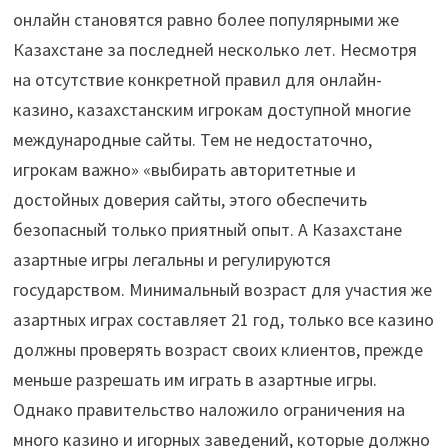
онлайн становятся равно более популярными же
Казахстане за последней несколько лет. Несмотря
на отсутствие конкретной правил для онлайн-
казино, казахстанским игрокам доступной многие
международные сайты. Тем не недостаточно,
игрокам важно» «выбирать авторитетные и
достойных доверия сайты, этого обеспечить
безопасный только приятный опыт. А Казахстане
азартные игры легальны и регулируются
государством. Минимальный возраст для участия же
азартных играх составляет 21 год, только все казино
должны проверять возраст своих клиентов, прежде
меньше разрешать им играть в азартные игры.
Однако правительство наложило ограничения на
много казино и игорных заведений, которые должно