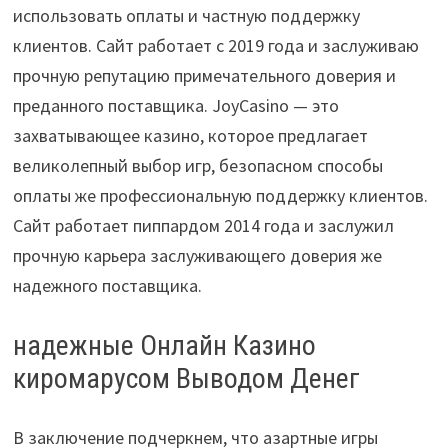
использовать оплаты и частную поддержку
клиентов. Сайт работает с 2019 года и заслуживаю
прочную репутацию примечательного доверия и
преданного поставщика. JoyCasino — это
захватывающее казино, которое предлагает
великолепный выбор игр, безопасном способы
оплаты же профессиональную поддержку клиентов.
Сайт работает пиппардом 2014 года и заслужил
прочную карьера заслуживающего доверия же
надежного поставщика.
надежные Онлайн Казино
киромарусом Выводом Денег
В заключение подчеркнем, что азартные игры