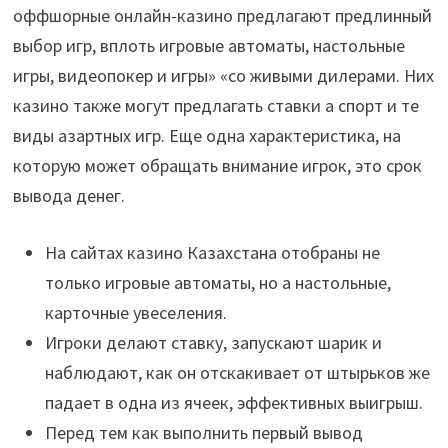
оффшорные онлайн-казино предлагают предлинный
выбор игр, вплоть игровые автоматы, настольные
игры, видеопокер и игры» «со живыми дилерами. Них
казино также могут предлагать ставки а спорт и те
виды азартных игр. Еще одна характеристика, на
которую может обращать внимание игрок, это срок
вывода денег.
На сайтах казино Казахстана отобраны не
только игровые автоматы, но а настольные,
карточные увеселения.
Игроки делают ставку, запускают шарик и
наблюдают, как он отскакивает от штырьков же
падает в одна из ячеек, эффективных выигрыш.
Перед тем как выполнить первый вывод