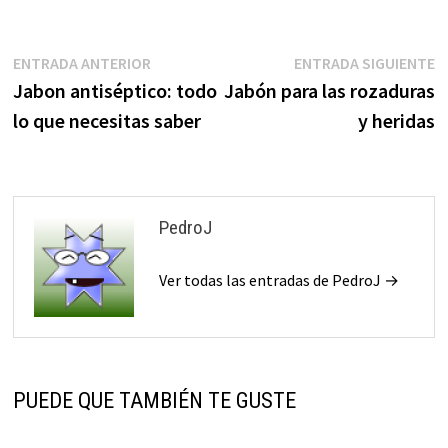
Navegación
Entrada
E
ENTRADA ANTERIOR
ENTRADA SIGUIENTE
anterior:
s
Jabon antiséptico: todo
Jabón para las rozaduras
de
lo que necesitas saber
y heridas
entradas
PedroJ
Ver todas las entradas de PedroJ →
PUEDE QUE TAMBIÉN TE GUSTE