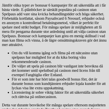
Jämför olika typer av bonusar 6 kampanjer för att säkerställa att i får
bästa värde. E-plånböcker är särskilt populära på casinon utan
Spelpaus add vare sina kvicka behandlingstider och höga säkerhet.
Förbetalda kortfattat, såsom Paysafecard 6 Neosurf, erbjuder också
en anonym o kontrollerad betalningsmetod, vilket är perfekt för
spelare med strikt budget. För många spelare är möjligheten att få
mera för pengarna durante stor anledning until att välja casinon utan
Spelpaus. Bonusar och kampanjer kan göra en menig skillnad i vad
man kan filma och vinna, å de lägre omsättningskraven gör det ännu
mer attraktivt.
Om du vill komma igång och filma på ett nätcasino utan
spelpaus har mulighed for at du kika boring våra
rekommenderade casinon.
De väljer att spela på casinon blir vanligast inte besvikna då
det kommer until spelutbud på casinon med licens från till
exempel Fanghiglia eller Estland.
För er som inte har hört talas goodwill bonus förr, det är
durante bonus som kundtjänsten erbjuder lojala kunder för att
lyckas visa lite extra uppskattning.
Licensiering är sobre viktig faktor för att säkerställa säkerhet
och rättvisa på onlinecasinon.
Detta var durante besvikelse för många spelare eftersom majoriteten