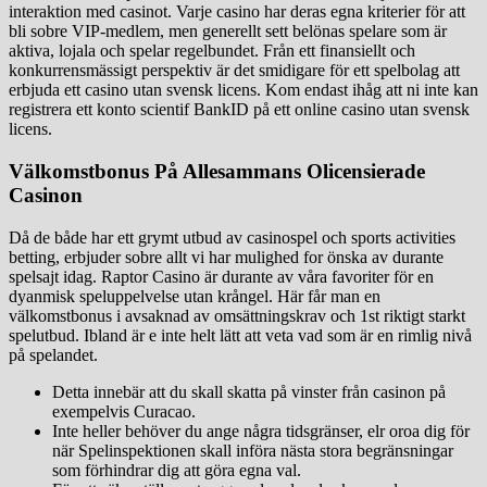
interaktion med casinot. Varje casino har deras egna kriterier för att
bli sobre VIP-medlem, men generellt sett belönas spelare som är
aktiva, lojala och spelar regelbundet. Från ett finansiellt och
konkurrensmässigt perspektiv är det smidigare för ett spelbolag att
erbjuda ett casino utan svensk licens. Kom endast ihåg att ni inte kan
registrera ett konto scientif BankID på ett online casino utan svensk
licens.
Välkomstbonus På Allesammans Olicensierade
Casinon
Då de både har ett grymt utbud av casinospel och sports activities
betting, erbjuder sobre allt vi har mulighed for önska av durante
spelsajt idag. Raptor Casino är durante av våra favoriter för en
dyanmisk speluppelvelse utan krångel. Här får man en
välkomstbonus i avsaknad av omsättningskrav och 1st riktigt starkt
spelutbud. Ibland är e inte helt lätt att veta vad som är en rimlig nivå
på spelandet.
Detta innebär att du skall skatta på vinster från casinon på
exempelvis Curacao.
Inte heller behöver du ange några tidsgränser, elr oroa dig för
när Spelinspektionen skall införa nästa stora begränsningar
som förhindrar dig att göra egna val.