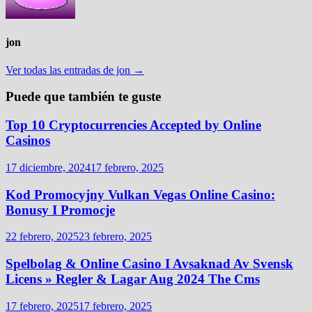
jon
Ver todas las entradas de jon →
Puede que también te guste
Top 10 Cryptocurrencies Accepted by Online
Casinos
17 diciembre, 2024
17 febrero, 2025
Kod Promocyjny Vulkan Vegas Online Casino:
Bonusy I Promocje
22 febrero, 2025
23 febrero, 2025
Spelbolag & Online Casino I Avsaknad Av Svensk
Licens » Regler & Lagar Aug 2024 The Cms
17 febrero, 2025
17 febrero, 2025