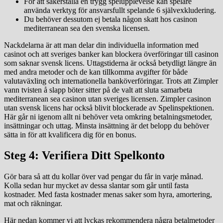
För att säkerställa en trygg spelupplevelse kan spelare
använda verktyg för ansvarsfullt spelande 6 självexkludering.
Du behöver dessutom ej betala någon skatt hos casinon
mediterranean sea den svenska licensen.
Nackdelarna är att man delar din individuella information med
casinot och att sveriges banker kan blockera överföringar till casinon
som saknar svensk licens. Uttagstiderna är också betydligt längre än
med andra metoder och de kan tillkomma avgifter för både
valutaväxling och internationella banköverföringar. Trots att Zimpler
vann tvisten å slapp böter sitter på de valt att sluta samarbeta
mediterranean sea casinon utan sveriges licensen. Zimpler casinon
utan svensk licens har också blivit blockerade av Spelinspektionen.
Här går ni igenom allt ni behöver veta omkring betalningsmetoder,
insättningar och uttag. Minsta insättning är det belopp du behöver
sätta in för att kvalificera dig för en bonus.
Steg 4: Verifiera Ditt Spelkonto
Gör bara så att du kollar över vad pengar du får in varje månad.
Kolla sedan hur mycket av dessa slantar som går until fasta
kostnader. Med fasta kostnader menas saker som hyra, amortering,
mat och räkningar.
Här nedan kommer vi att lyckas rekommendera några betalmetoder