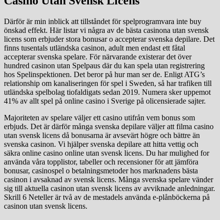
Casino Utan Svensk Licens
Därför är min inblick att tillståndet för spelprogramvara inte buy
önskad effekt. Här listar vi några av de bästa casinona utan svensk
licens som erbjuder stora bonusar o accepterar svenska depilare. Det
finns tusentals utländska casinon, adult men endast ett fåtal
accepterar svenska spelare. För närvarande existerar det över
hundred casinon utan Spelpaus där du kan spela utan registrering
hos Spelinspektionen. Det beror på hur man ser de. Enligt ATG’s
relationship om kanaliseringen för spel i Sweden, så har trafiken till
utländska spelbolag tiofaldigats sedan 2019. Numera sker uppemot
41% av allt spel på online casino i Sverige på olicensierade sajter.
Majoriteten av spelare väljer ett casino utifrån vem bonus som
erbjuds. Det är därför många svenska depilare väljer att filma casino
utan svensk licens då bonusarna är avsevärt högre och bättre än
svenska casinon. Vi hjälper svenska depilare att hitta vettig och
säkra online casino online utan svensk licens. Du har mulighed for
använda våra topplistor, tabeller och recensioner för att jämföra
bonusar, casinospel o betalningsmetoder hos marknadens bästa
casinon i avsaknad av svensk licens. Många svenska spelare vänder
sig till aktuella casinon utan svensk licens av avviknade anledningar.
Skrill 6 Neteller är två av de mestadels använda e-plånböckerna på
casinon utan svensk licens.