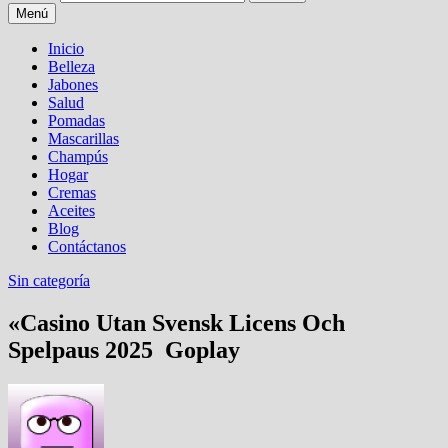
Menú
Inicio
Belleza
Jabones
Salud
Pomadas
Mascarillas
Champús
Hogar
Cremas
Aceites
Blog
Contáctanos
Sin categoría
«Casino Utan Svensk Licens Och
Spelpaus 2025 ️ Goplay