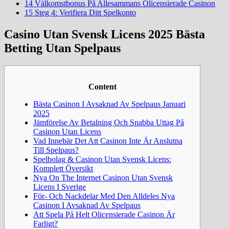
14 Välkomstbonus På Allesammans Olicensierade Casinon
15 Steg 4: Verifiera Ditt Spelkonto
Casino Utan Svensk Licens 2025 Bästa
Betting Utan Spelpaus
Content
Bästa Casinon I Avsaknad Av Spelpaus Januari
2025
Jämförelse Av Betalning Och Snabba Uttag På
Casinon Utan Licens
Vad Innebär Det Att Casinon Inte Är Anslutna
Till Spelpaus?
Spelbolag & Casinon Utan Svensk Licens:
Komplett Översikt
Nya On The Internet Casinon Utan Svensk
Licens I Sverige
För- Och Nackdelar Med Den Alldeles Nya
Casinon I Avsaknad Av Spelpaus
Att Spela På Helt Olicensierade Casinon Är
Farligt?