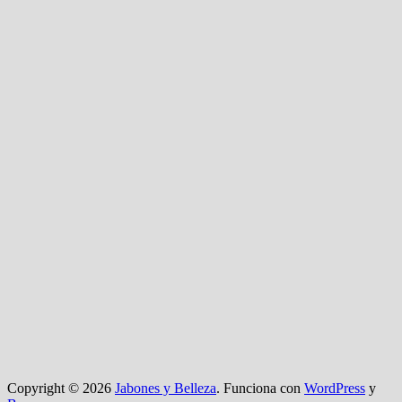
Copyright © 2026
Jabones y Belleza
. Funciona con
WordPress
y