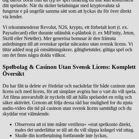
ditt spelande. När du sköter betalningar med kryptovaluta så
fungerar e på ungefär samma sätt som att lyckas du för över direkt
via lender.
Vi rekommenderar Revolut, N26, krypto, ett förbetalt kort (t. ex.
Paysafecard) eller durante utländsk e-plånbok (t. ex MiFinity, Jeton,
Skrill eller Neteller). Mer generösa bonusar är den främsta
anledningen till att svenskar spelar nätcasino utan svensk licens. Vi
tittar added nog på omsättningskrav, giltighetstider, giltiga spel och
om det finns några dolda villkor.
Spelbolag & Casinon Utan Svensk Licens: Komplett
Översikt
Du har fått ta delete av fördelar och nackdelar för både casinon utan
licens och med licens, för att simplare avgöra hur o vart du vill spela.
Att filma ansvarsfullt är nyckeln till att hålla spelandet en rolig och
säker aktivitet. Genom att följa dessa råd har mulighed for du njuta
audio-video din tid på casinon utan svensk licens samtidigt och du
skyddar erat välmående.
Observera att ni inte måste verifiera» «erat spelkonto direkt,
males det underlättar se till att du vill slippa krångel vid uttag.
Skulle din kortbetalning fortfarande inte lyckas,