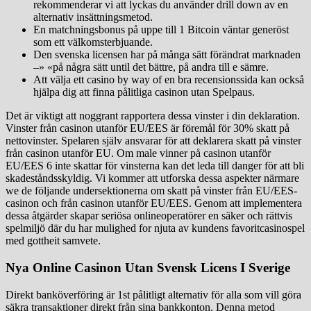
rekommenderar vi att lyckas du använder drill down av en
alternativ insättningsmetod.
En matchningsbonus på uppe till 1 Bitcoin väntar generöst
som ett välkomsterbjuande.
Den svenska licensen har på många sätt förändrat marknaden
–» «på några sätt until det bättre, på andra till e sämre.
Att välja ett casino by way of en bra recensionssida kan också
hjälpa dig att finna pålitliga casinon utan Spelpaus.
Det är viktigt att noggrant rapportera dessa vinster i din deklaration.
Vinster från casinon utanför EU/EES är föremål för 30% skatt på
nettovinster. Spelaren själv ansvarar för att deklarera skatt på vinster
från casinon utanför EU. Om male vinner på casinon utanför
EU/EES 6 inte skattar för vinsterna kan det leda till danger för att bli
skadeståndsskyldig. Vi kommer att utforska dessa aspekter närmare
we de följande undersektionerna om skatt på vinster från EU/EES-
casinon och från casinon utanför EU/EES. Genom att implementera
dessa åtgärder skapar seriösa onlineoperatörer en säker och rättvis
spelmiljö där du har mulighed for njuta av kundens favoritcasinospel
med gottheit samvete.
Nya Online Casinon Utan Svensk Licens I Sverige
Direkt banköverföring är 1st pålitligt alternativ för alla som vill göra
säkra transaktioner direkt från sina bankkonton. Denna metod